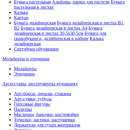
Бумага пастельная
Альбомы, папки для пастели
Бумага
пастельная в листах
Калька
Картон
Бумага дизайнерская
Бумага дизайнерская в листах В1,
В2
Бумага дизайнерская в листах А4
Бумага
дизайнерская в листах 30,5х30,5см
Бумага для
скрапбукинга, дизайнерская в наборе
Калька
дизайнерская
Скетчбуки обучающие
Мольберты и этюдники
Мольберты
Этюдники
Аксессуары, инструменты художнику
Арт-боксы, пеналы, стаканы
Арт-сумки, тубусы
Гипсовые фигуры
Палитры
Масленки, баночки, кистемойки
Точилки, ластики, растушевки
Держатели для сухих материалов