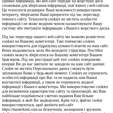
уривки інформації, які веб-сайт передає на жорсткий диск
споживача для зберігання інформації, пов’язаної з веб-сайтом.
Ця технологія розширює Ваші можливості використання
інтернету, зберігаючи Ваші пріоритети під час перегляду
певного сайту. Технологія cookies не містить особистої
інформації і не може жодним чином налаштовувати Вашу
систему або зчитувати інформацію з Вашого жорсткого диска.
Під час перегляду нашого веб-сайту ми можемо розмістити
cookies на Вашому комп'ютері. Такі тимчасові cookies
використовують для підрахунку кількості візитів на наш сайт.
Вони видаляються, коли Ви виходите з браузера. Постійні
cookies можуть зберігатися на Вашому комп'ютері Вашим
браузером. Під час реєстрації цей тип cookies повідомляє:
вперше Ви до нас завітали чи заходили на наш сайт раніше.
Cookie не містять Персональних даних і можуть бути
заблоковані Вами у будь-який момент. Сookies не отримують
особистої інформації про Вас та не надають нам Вашої
контактної інформації, а також не отримують жодної
інформації з Вашого комп'ютера. Ми використовуємо cookies
для визначення характеристик сайту та пропозицій, які Вам
найбільше подобаються з метою надання Вам більше
інформації, в якій Ви зацікавлені. Крім того, файли cookie
використовуються, щоб зробити веб-сайт
https://masterkisti.com.ua безпечним, захищеним і зручним.