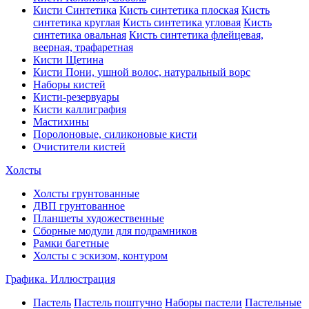
Кисти Синтетика
Кисть синтетика плоская
Кисть
синтетика круглая
Кисть синтетика угловая
Кисть
синтетика овальная
Кисть синтетика флейцевая,
веерная, трафаретная
Кисти Щетина
Кисти Пони, ушной волос, натуральный ворс
Наборы кистей
Кисти-резервуары
Кисти каллиграфия
Мастихины
Поролоновые, силиконовые кисти
Очистители кистей
Холсты
Холсты грунтованные
ДВП грунтованное
Планшеты художественные
Сборные модули для подрамников
Рамки багетные
Холсты c эскизом, контуром
Графика. Иллюстрация
Пастель
Пастель поштучно
Наборы пастели
Пастельные