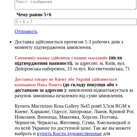
Чему равно 5+6
Отправить
Доставка здійснюється протягом 1-3 робочих днів з
моменту підтвердження замовлення.
(після
Самовивіз можна здійснити з наших магазинів
підтвердження наявності)
, за адресою: м. Київ, вул.
Дніпровська набережна, 33 та вул. Костянтинівська, 71
Доставка товару по Києву або Україні здійснюється
(до складу покупця або з
компанією Нова Пошта
доставкою за адресою )
: замовлення відвантажується за
рахунок замовника незалежно від суми замовлення.
Купить Мастихин Rosa Gallery №45 ромб 5,5см RGM в
Киеве, Харькове, Одессе, Запорожье, Львов, Кривой Рог,
Николаев, Винница, Макеевка, Херсон, Полтава,
Чернигов, Черкассы, Житомир, Сумы, Хмельницкий и
по всей Украине по доступной цене. Так же вы можете
выбрать и
купить Кисти художественные
для