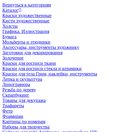
Вернуться к категориям
Каталог
Краски художественные
Кисти художественные
Холсты
Графика. Иллюстрация
Бумага
Мольберты и этюдники
Аксессуары, инструменты художнику
Заготовки для декорирования
Золочение
Краски для росписи ткани
Краски для росписи стекла и керамики
Краски для тела Грим, наклейки, инструменты
Лепка и скульптура
Линогравюра
Резьба по дереву
Скрапбукинг
Товары для декупажа
Трафареты
Фетр
Фоамиран
Картины по номерам
Наборы для творчества