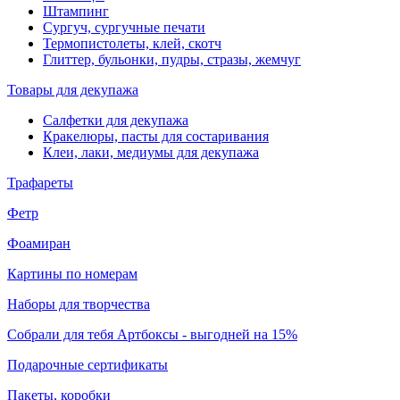
Штампинг
Сургуч, сургучные печати
Термопистолеты, клей, скотч
Глиттер, бульонки, пудры, стразы, жемчуг
Товары для декупажа
Салфетки для декупажа
Кракелюры, пасты для состаривания
Клеи, лаки, медиумы для декупажа
Трафареты
Фетр
Фоамиран
Картины по номерам
Наборы для творчества
Собрали для тебя Артбоксы - выгодней на 15%
Подарочные сертификаты
Пакеты, коробки