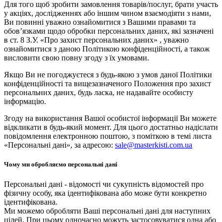
Для того щоб зробити замовлення товарів/послуг, брати участь
у акціях, дослідженнях або іншим чином взаємодіяти з нами,
Ви повинні уважно ознайомитися з Вашими правами та
обов’язками щодо обробки персональних даних, які зазначені
в ст. 8 З.У. «Про захист персональних даних» , уважно
ознайомитися з даною Політикою конфіденційності, а також
висловити свою повну згоду з їх умовами.
Якщо Ви не погоджуєтеся з будь-якою з умов даної Політики
конфіденційності та вищезазначеного Положення про захист
персональних даних, будь ласка, не надавайте особисту
інформацію.
Згоду на використання Вашої особистої інформації Ви можете
відкликати в будь-який момент. Для цього достатньо надіслати
повідомлення електронною поштою, з поміткою в темі листа
«Персональні дані», за адресою:
sale@masterkisti.com.ua
Чому ми обробляємо персональні дані
Персональні дані - відомості чи сукупність відомостей про
фізичну особу, яка ідентифікована або може бути конкретно
ідентифікована.
Ми можемо обробляти Ваші персональні дані для наступних
цілей. При цьому одночасно можуть застосовуватися одна або