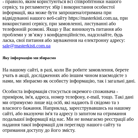
- правило, яким користуються всі співробітники нашого
сервісу, та регламентує збір і використання особистої
інформації, яка може бути запрошена/отримана при
відвідуванні нашого веб-сайту https://masterkisti.com.ua, при
використанні сервісу, при замовленні, листуванні або
телефонній розмові. Якщо у Вас виникнуть питання або
проблеми у зв’язку з конфіденційністю, надсилайте, будь
ласка, свої питання або зауваження на електронну адресу:
sale@masterkisti.com.ua
Яку інформацію ми збираємо
На нашому сайті, в разі, коли Ви робите замовлення, берете
учать в акції, дослідженнях або іншим чином взаємодієте з
нами, ми збираємо як особисту інформацію, так і загальні дані.
Особиста інформація стосується окремого споживача -
приміром, ім'я, адреса, номер телефону, e-mail, тощо. Такі дані
ми отримуємо лише від осіб, які надають її свідомо та з
власного бажання. Наприклад, зареєструвавшись на нашому
сайті, або вказуючи ім'я та адресу із запитом на отримання
подальшої інформації від нас. Ми не вимагаємо реєстрації або
надання такої інформації для перегляду нашого сайту та
отримання доступу до його змісту.