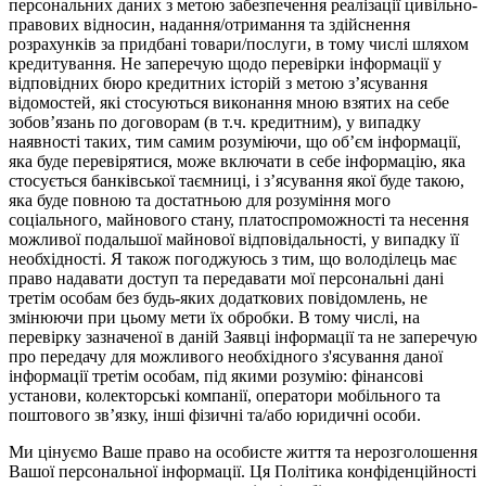
персональних даних з метою забезпечення реалізації цивільно-
правових відносин, надання/отримання та здійснення
розрахунків за придбані товари/послуги, в тому числі шляхом
кредитування. Не заперечую щодо перевірки інформації у
відповідних бюро кредитних історій з метою з’ясування
відомостей, які стосуються виконання мною взятих на себе
зобов’язань по договорам (в т.ч. кредитним), у випадку
наявності таких, тим самим розуміючи, що об’єм інформації,
яка буде перевірятися, може включати в себе інформацію, яка
стосується банківської таємниці, і з’ясування якої буде такою,
яка буде повною та достатньою для розуміння мого
соціального, майнового стану, платоспроможності та несення
можливої подальшої майнової відповідальності, у випадку її
необхідності. Я також погоджуюсь з тим, що володілець має
право надавати доступ та передавати мої персональні дані
третім особам без будь-яких додаткових повідомлень, не
змінюючи при цьому мети їх обробки. В тому числі, на
перевірку зазначеної в даній Заявці інформації та не заперечую
про передачу для можливого необхідного з'ясування даної
інформації третім особам, під якими розумію: фінансові
установи, колекторські компанії, оператори мобільного та
поштового зв’язку, інші фізичні та/або юридичні особи.
Ми цінуємо Ваше право на особисте життя та нерозголошення
Вашої персональної інформації. Ця Політика конфіденційності