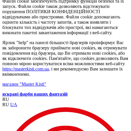
Файли cookie забезпечують підтримку функцій безпеки та їх
запуск. Файли cookie також дозволяють відстежувати
порушення ПОЛІТИКИ КОНФІДЕНЦІЙНОСТІ
відвідувачами або пристроями. Файли cookie допомагають
оцінити кількість і частоту запитів, а також виявляти і
блокувати тих відвідувачів або пристрої, які намагаються
виконати пакетні завантаження інформації з веб-сайту.
Ярлик "help" на панелі більшості браузерів проінформує Вас
як заборонити браузеру приймати нові cookies, як отримувати
повідомлення від браузера, що Ви отримали нові cookies, або
як відключити cookies. Пам'ятайте, що cookies дозволяють Вам
повною мірою користуватися всіма можливостями веб-сайту
https://masterkisti.com.ua
, і ми рекомендуємо Вам залишати їх
ввімкненими.
магазин "Master Kisti"
яскраві фарби ваших фантазій
RU
RU
UA