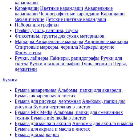
карандаши
Карандаши
Цветные карандаши
Акварельные
карандаши
Чернографитные карандаши
Карандаши
механические
Детские цветные карандаши
Наборы для графики
Графит, уголь, сангина, соусы
Фиксативы, грунты для сухих материалов
Маркеры
Акварельные маркеры
Акриловые маркеры
Спиртовые маркеры, чернила
Маркеры другие
Фломастеры
Ручки, лайнеры
Лайнеры, рапидографы
Ручки для
скетча
Ручки для каллиграфии
Тушь, чернила
Перья,
держатели
Бумага
Бумага акварельная
Альбомы, папки для акварели
Бумага акварельная в листах
Бумага для рисунка, чертежная
Альбомы, папки для
рисунка
Бумага чертежная в листах
Бумага Mix Media
Альбомы, папки для смешанных
техник
Бумага mix media в листах
Бумага для масла и акрила
Альбомы для акрила и масла
Бумага для акрила и масла в листах
Бумага для маркеров