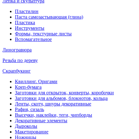
Лепка и скульптура
Пластилин
Паста самозастывающая (глина)
Пластика
Инструменты
Формы, текстурные листы
Вспомагательное
Линогравюра
Резьба по дереву
Скрапбукинг
Квиллинг. Оригами
Креп-бумага
Заготовки для открыток, конверты, коробочки
Заготовки для альбомов, блокнотов, кольца
Ленты, скотч, шнуры декоративные
Рафия, сизаль
Высечки, наклейки, теги, чипборды
Декоративные элементы
Дыроколы
Макетирование
Ножницы