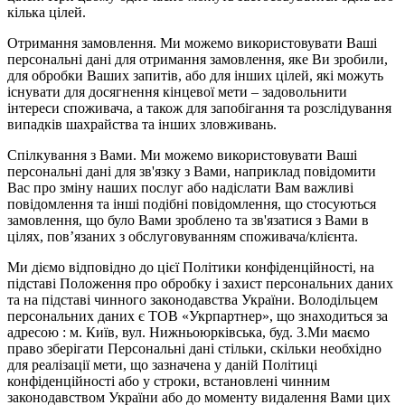
кілька цілей.
Отримання замовлення. Ми можемо використовувати Ваші
персональні дані для отримання замовлення, яке Ви зробили,
для обробки Ваших запитів, або для інших цілей, які можуть
існувати для досягнення кінцевої мети – задовольнити
інтереси споживача, а також для запобігання та розслідування
випадків шахрайства та інших зловживань.
Спілкування з Вами. Ми можемо використовувати Ваші
персональні дані для зв'язку з Вами, наприклад повідомити
Вас про зміну наших послуг або надіслати Вам важливі
повідомлення та інші подібні повідомлення, що стосуються
замовлення, що було Вами зроблено та зв'язатися з Вами в
цілях, пов’язаних з обслуговуванням споживача/клієнта.
Ми діємо відповідно до цієї Політики конфіденційності, на
підставі Положення про обробку і захист персональних даних
та на підставі чинного законодавства України. Володільцем
персональних даних є ТОВ «Укрпартнер», що знаходиться за
адресою : м. Київ, вул. Нижньоюркiвська, буд. 3.Ми маємо
право зберігати Персональні дані стільки, скільки необхідно
для реалізації мети, що зазначена у даній Політиці
конфіденційності або у строки, встановлені чинним
законодавством України або до моменту видалення Вами цих