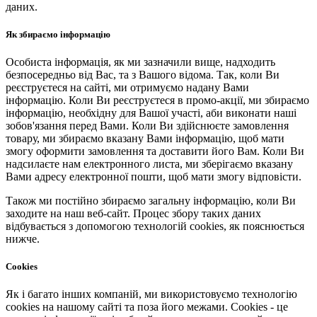
даних.
Як збираємо інформацію
Особиста інформація, як ми зазначили вище, надходить
безпосередньо від Вас, та з Вашого відома. Так, коли Ви
реєструєтеся на сайті, ми отримуємо надану Вами
інформацію. Коли Ви реєструєтеся в промо-акції, ми збираємо
інформацію, необхідну для Вашої участі, аби виконати наші
зобов'язання перед Вами. Коли Ви здійснюєте замовлення
товару, ми збираємо вказану Вами інформацію, щоб мати
змогу оформити замовлення та доставити його Вам. Коли Ви
надсилаєте нам електронного листа, ми зберігаємо вказану
Вами адресу електронної пошти, щоб мати змогу відповісти.
Також ми постійно збираємо загальну інформацію, коли Ви
заходите на наш веб-сайт. Процес збору таких даних
відбувається з допомогою технологій cookies, як пояснюється
нижче.
Cookies
Як і багато інших компаній, ми використовуємо технологію
cookies на нашому сайті та поза його межами. Cookies - це