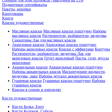
Собрали для тебя Артбоксы - выгодней на 15%
Подарочные сертификаты
Пакеты, коробки
Канцтовары
Книги
Краски художественные
Масляные краски
Масляные краски поштучно
Наборы
масляных красок
Растворители, разбавители, медиумы
Сиккативы
Лак для масляных красок
Акриловые краски
Акриловые краски поштучно
Наборы акриловых красок
Краски с эффектами
Контуры
Растворители, разбавители, медиумы
Лак для
акриловых красок
Грунт акриловый
Пасты, гели, муссы
акриловые
Акварельные краски
Акварельные краски поштучно
Наборы акварельных красок
Маскирующие жидкости,
медиумы, лаки
Наборы детских акварельных красок
Гуашевые краски
Гуашевые краски поштучно
Наборы
гуашевых красок
Краски в спреях и аэрозолях
Кисти художественные
Кисти Белка, Енот
Кисти Колонок, Соболь