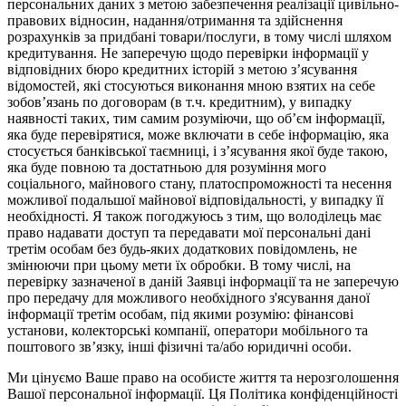
персональних даних з метою забезпечення реалізації цивільно-
правових відносин, надання/отримання та здійснення
розрахунків за придбані товари/послуги, в тому числі шляхом
кредитування. Не заперечую щодо перевірки інформації у
відповідних бюро кредитних історій з метою з’ясування
відомостей, які стосуються виконання мною взятих на себе
зобов’язань по договорам (в т.ч. кредитним), у випадку
наявності таких, тим самим розуміючи, що об’єм інформації,
яка буде перевірятися, може включати в себе інформацію, яка
стосується банківської таємниці, і з’ясування якої буде такою,
яка буде повною та достатньою для розуміння мого
соціального, майнового стану, платоспроможності та несення
можливої подальшої майнової відповідальності, у випадку її
необхідності. Я також погоджуюсь з тим, що володілець має
право надавати доступ та передавати мої персональні дані
третім особам без будь-яких додаткових повідомлень, не
змінюючи при цьому мети їх обробки. В тому числі, на
перевірку зазначеної в даній Заявці інформації та не заперечую
про передачу для можливого необхідного з'ясування даної
інформації третім особам, під якими розумію: фінансові
установи, колекторські компанії, оператори мобільного та
поштового зв’язку, інші фізичні та/або юридичні особи.
Ми цінуємо Ваше право на особисте життя та нерозголошення
Вашої персональної інформації. Ця Політика конфіденційності