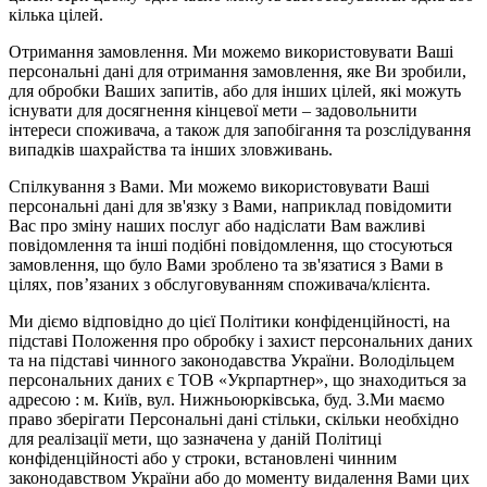
кілька цілей.
Отримання замовлення. Ми можемо використовувати Ваші
персональні дані для отримання замовлення, яке Ви зробили,
для обробки Ваших запитів, або для інших цілей, які можуть
існувати для досягнення кінцевої мети – задовольнити
інтереси споживача, а також для запобігання та розслідування
випадків шахрайства та інших зловживань.
Спілкування з Вами. Ми можемо використовувати Ваші
персональні дані для зв'язку з Вами, наприклад повідомити
Вас про зміну наших послуг або надіслати Вам важливі
повідомлення та інші подібні повідомлення, що стосуються
замовлення, що було Вами зроблено та зв'язатися з Вами в
цілях, пов’язаних з обслуговуванням споживача/клієнта.
Ми діємо відповідно до цієї Політики конфіденційності, на
підставі Положення про обробку і захист персональних даних
та на підставі чинного законодавства України. Володільцем
персональних даних є ТОВ «Укрпартнер», що знаходиться за
адресою : м. Київ, вул. Нижньоюркiвська, буд. 3.Ми маємо
право зберігати Персональні дані стільки, скільки необхідно
для реалізації мети, що зазначена у даній Політиці
конфіденційності або у строки, встановлені чинним
законодавством України або до моменту видалення Вами цих