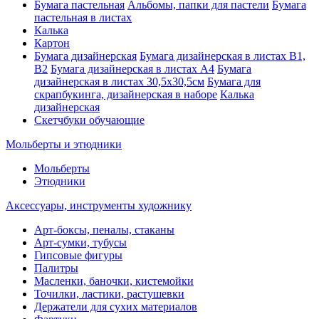
Бумага пастельная
Альбомы, папки для пастели
Бумага
пастельная в листах
Калька
Картон
Бумага дизайнерская
Бумага дизайнерская в листах В1,
В2
Бумага дизайнерская в листах А4
Бумага
дизайнерская в листах 30,5х30,5см
Бумага для
скрапбукинга, дизайнерская в наборе
Калька
дизайнерская
Скетчбуки обучающие
Мольберты и этюдники
Мольберты
Этюдники
Аксессуары, инструменты художнику
Арт-боксы, пеналы, стаканы
Арт-сумки, тубусы
Гипсовые фигуры
Палитры
Масленки, баночки, кистемойки
Точилки, ластики, растушевки
Держатели для сухих материалов