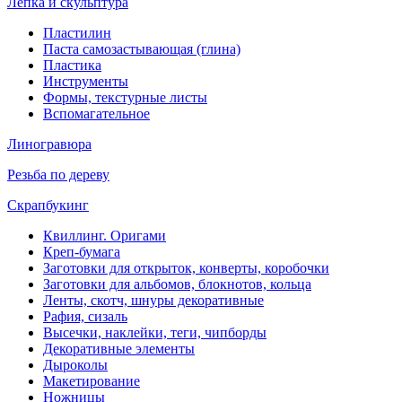
Лепка и скульптура
Пластилин
Паста самозастывающая (глина)
Пластика
Инструменты
Формы, текстурные листы
Вспомагательное
Линогравюра
Резьба по дереву
Скрапбукинг
Квиллинг. Оригами
Креп-бумага
Заготовки для открыток, конверты, коробочки
Заготовки для альбомов, блокнотов, кольца
Ленты, скотч, шнуры декоративные
Рафия, сизаль
Высечки, наклейки, теги, чипборды
Декоративные элементы
Дыроколы
Макетирование
Ножницы