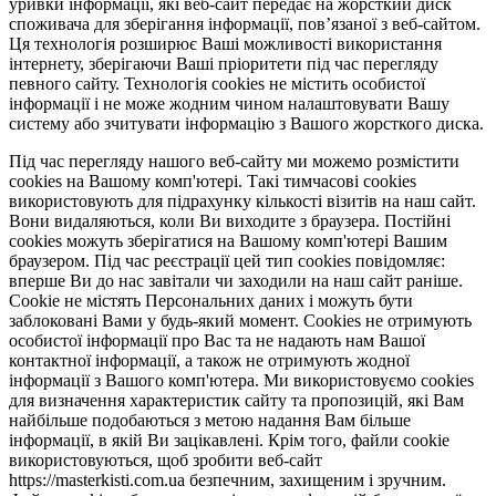
уривки інформації, які веб-сайт передає на жорсткий диск
споживача для зберігання інформації, пов’язаної з веб-сайтом.
Ця технологія розширює Ваші можливості використання
інтернету, зберігаючи Ваші пріоритети під час перегляду
певного сайту. Технологія cookies не містить особистої
інформації і не може жодним чином налаштовувати Вашу
систему або зчитувати інформацію з Вашого жорсткого диска.
Під час перегляду нашого веб-сайту ми можемо розмістити
cookies на Вашому комп'ютері. Такі тимчасові cookies
використовують для підрахунку кількості візитів на наш сайт.
Вони видаляються, коли Ви виходите з браузера. Постійні
cookies можуть зберігатися на Вашому комп'ютері Вашим
браузером. Під час реєстрації цей тип cookies повідомляє:
вперше Ви до нас завітали чи заходили на наш сайт раніше.
Cookie не містять Персональних даних і можуть бути
заблоковані Вами у будь-який момент. Сookies не отримують
особистої інформації про Вас та не надають нам Вашої
контактної інформації, а також не отримують жодної
інформації з Вашого комп'ютера. Ми використовуємо cookies
для визначення характеристик сайту та пропозицій, які Вам
найбільше подобаються з метою надання Вам більше
інформації, в якій Ви зацікавлені. Крім того, файли cookie
використовуються, щоб зробити веб-сайт
https://masterkisti.com.ua безпечним, захищеним і зручним.