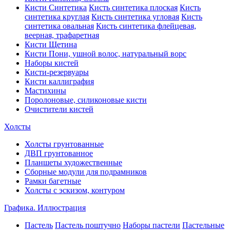
Кисти Синтетика
Кисть синтетика плоская
Кисть
синтетика круглая
Кисть синтетика угловая
Кисть
синтетика овальная
Кисть синтетика флейцевая,
веерная, трафаретная
Кисти Щетина
Кисти Пони, ушной волос, натуральный ворс
Наборы кистей
Кисти-резервуары
Кисти каллиграфия
Мастихины
Поролоновые, силиконовые кисти
Очистители кистей
Холсты
Холсты грунтованные
ДВП грунтованное
Планшеты художественные
Сборные модули для подрамников
Рамки багетные
Холсты c эскизом, контуром
Графика. Иллюстрация
Пастель
Пастель поштучно
Наборы пастели
Пастельные