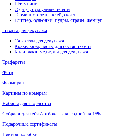
Штампинг
Сургуч, сургучные печати
Термопистолеты, клей, скотч
Глиттер, бульонки, пудры, стразы, жемчуг
Товары для декупажа
Салфетки для декупажа
Кракелюры, пасты для состаривания
Клеи, лаки, медиумы для декупажа
Трафареты
Фетр
Фоамиран
Картины по номерам
Наборы для творчества
Собрали для тебя Артбоксы - выгодней на 15%
Подарочные сертификаты
Пакеты, коробки