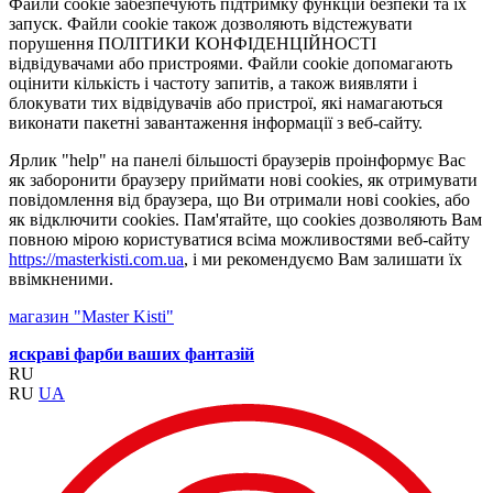
Файли cookie забезпечують підтримку функцій безпеки та їх
запуск. Файли cookie також дозволяють відстежувати
порушення ПОЛІТИКИ КОНФІДЕНЦІЙНОСТІ
відвідувачами або пристроями. Файли cookie допомагають
оцінити кількість і частоту запитів, а також виявляти і
блокувати тих відвідувачів або пристрої, які намагаються
виконати пакетні завантаження інформації з веб-сайту.
Ярлик "help" на панелі більшості браузерів проінформує Вас
як заборонити браузеру приймати нові cookies, як отримувати
повідомлення від браузера, що Ви отримали нові cookies, або
як відключити cookies. Пам'ятайте, що cookies дозволяють Вам
повною мірою користуватися всіма можливостями веб-сайту
https://masterkisti.com.ua
, і ми рекомендуємо Вам залишати їх
ввімкненими.
магазин "Master Kisti"
яскраві фарби ваших фантазій
RU
RU
UA