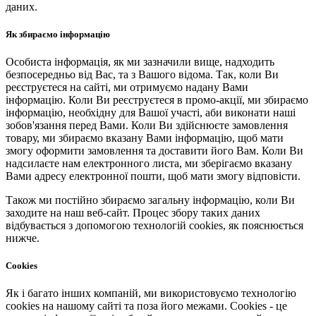
даних.
Як збираємо інформацію
Особиста інформація, як ми зазначили вище, надходить
безпосередньо від Вас, та з Вашого відома. Так, коли Ви
реєструєтеся на сайті, ми отримуємо надану Вами
інформацію. Коли Ви реєструєтеся в промо-акції, ми збираємо
інформацію, необхідну для Вашої участі, аби виконати наші
зобов'язання перед Вами. Коли Ви здійснюєте замовлення
товару, ми збираємо вказану Вами інформацію, щоб мати
змогу оформити замовлення та доставити його Вам. Коли Ви
надсилаєте нам електронного листа, ми зберігаємо вказану
Вами адресу електронної пошти, щоб мати змогу відповісти.
Також ми постійно збираємо загальну інформацію, коли Ви
заходите на наш веб-сайт. Процес збору таких даних
відбувається з допомогою технологій cookies, як пояснюється
нижче.
Cookies
Як і багато інших компаній, ми використовуємо технологію
cookies на нашому сайті та поза його межами. Cookies - це