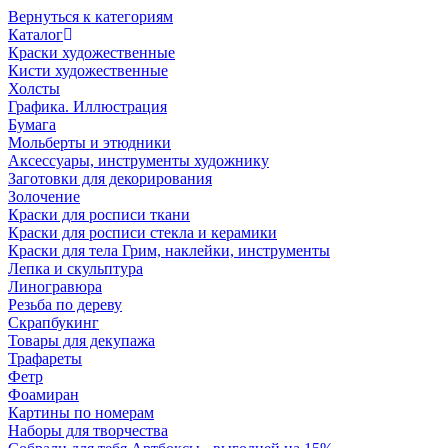
Вернуться к категориям
Каталог
Краски художественные
Кисти художественные
Холсты
Графика. Иллюстрация
Бумага
Мольберты и этюдники
Аксессуары, инструменты художнику
Заготовки для декорирования
Золочение
Краски для росписи ткани
Краски для росписи стекла и керамики
Краски для тела Грим, наклейки, инструменты
Лепка и скульптура
Линогравюра
Резьба по дереву
Скрапбукинг
Товары для декупажа
Трафареты
Фетр
Фоамиран
Картины по номерам
Наборы для творчества