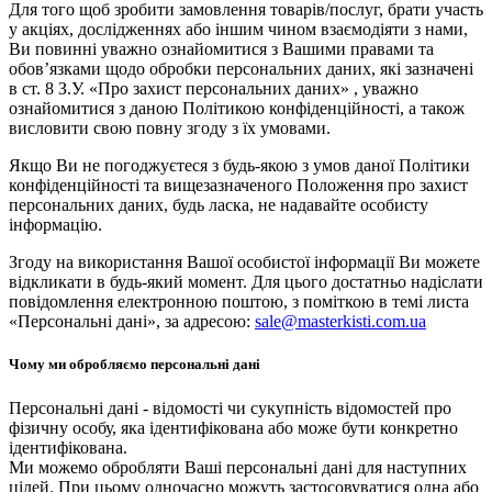
Для того щоб зробити замовлення товарів/послуг, брати участь
у акціях, дослідженнях або іншим чином взаємодіяти з нами,
Ви повинні уважно ознайомитися з Вашими правами та
обов’язками щодо обробки персональних даних, які зазначені
в ст. 8 З.У. «Про захист персональних даних» , уважно
ознайомитися з даною Політикою конфіденційності, а також
висловити свою повну згоду з їх умовами.
Якщо Ви не погоджуєтеся з будь-якою з умов даної Політики
конфіденційності та вищезазначеного Положення про захист
персональних даних, будь ласка, не надавайте особисту
інформацію.
Згоду на використання Вашої особистої інформації Ви можете
відкликати в будь-який момент. Для цього достатньо надіслати
повідомлення електронною поштою, з поміткою в темі листа
«Персональні дані», за адресою:
sale@masterkisti.com.ua
Чому ми обробляємо персональні дані
Персональні дані - відомості чи сукупність відомостей про
фізичну особу, яка ідентифікована або може бути конкретно
ідентифікована.
Ми можемо обробляти Ваші персональні дані для наступних
цілей. При цьому одночасно можуть застосовуватися одна або