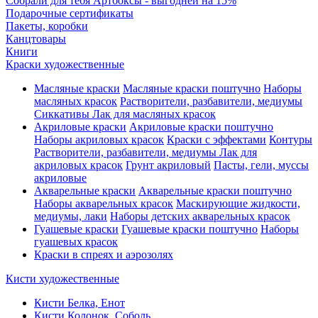
Собрали для тебя Артбоксы - выгодней на 15%
Подарочные сертификаты
Пакеты, коробки
Канцтовары
Книги
Краски художественные
Масляные краски
Масляные краски поштучно
Наборы
масляных красок
Растворители, разбавители, медиумы
Сиккативы
Лак для масляных красок
Акриловые краски
Акриловые краски поштучно
Наборы акриловых красок
Краски с эффектами
Контуры
Растворители, разбавители, медиумы
Лак для
акриловых красок
Грунт акриловый
Пасты, гели, муссы
акриловые
Акварельные краски
Акварельные краски поштучно
Наборы акварельных красок
Маскирующие жидкости,
медиумы, лаки
Наборы детских акварельных красок
Гуашевые краски
Гуашевые краски поштучно
Наборы
гуашевых красок
Краски в спреях и аэрозолях
Кисти художественные
Кисти Белка, Енот
Кисти Колонок, Соболь