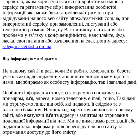
- правило, яким користуються всі співробітники нашого
сервісу, та регламентує збір і використання особистої
інформації, яка може бути запрошена/отримана при
відвідуванні нашого веб-сайту https://masterkisti.com.ua, при
використанні сервісу, при замовленні, листуванні або
телефонній розмові. Якщо у Вас виникнуть питання або
проблеми у зв’язку з конфіденційністю, надсилайте, будь
ласка, свої питання або зауваження на електронну адресу:
sale@masterkisti.com.ua
Яку інформацію ми збираємо
На нашому сайті, в разі, коли Ви робите замовлення, берете
учать в акції, дослідженнях або іншим чином взаємодієте з
нами, ми збираємо як особисту інформацію, так і загальні дані.
Особиста інформація стосується окремого споживача -
приміром, ім'я, адреса, номер телефону, e-mail, тощо. Такі дані
ми отримуємо лише від осіб, які надають її свідомо та з
власного бажання. Наприклад, зареєструвавшись на нашому
сайті, або вказуючи ім'я та адресу із запитом на отримання
подальшої інформації від нас. Ми не вимагаємо реєстрації або
надання такої інформації для перегляду нашого сайту та
отримання доступу до його змісту.