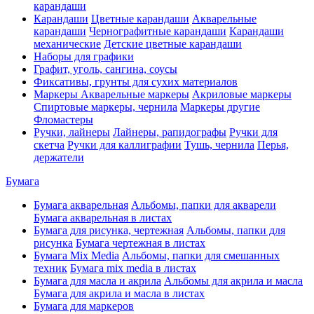
карандаши
Карандаши
Цветные карандаши
Акварельные
карандаши
Чернографитные карандаши
Карандаши
механические
Детские цветные карандаши
Наборы для графики
Графит, уголь, сангина, соусы
Фиксативы, грунты для сухих материалов
Маркеры
Акварельные маркеры
Акриловые маркеры
Спиртовые маркеры, чернила
Маркеры другие
Фломастеры
Ручки, лайнеры
Лайнеры, рапидографы
Ручки для
скетча
Ручки для каллиграфии
Тушь, чернила
Перья,
держатели
Бумага
Бумага акварельная
Альбомы, папки для акварели
Бумага акварельная в листах
Бумага для рисунка, чертежная
Альбомы, папки для
рисунка
Бумага чертежная в листах
Бумага Mix Media
Альбомы, папки для смешанных
техник
Бумага mix media в листах
Бумага для масла и акрила
Альбомы для акрила и масла
Бумага для акрила и масла в листах
Бумага для маркеров