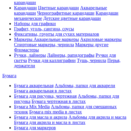
карандаши
Карандаши
Цветные карандаши
Акварельные
карандаши
Чернографитные карандаши
Карандаши
механические
Детские цветные карандаши
Наборы для графики
Графит, уголь, сангина, соусы
Фиксативы, грунты для сухих материалов
Маркеры
Акварельные маркеры
Акриловые маркеры
Спиртовые маркеры, чернила
Маркеры другие
Фломастеры
Ручки, лайнеры
Лайнеры, рапидографы
Ручки для
скетча
Ручки для каллиграфии
Тушь, чернила
Перья,
держатели
Бумага
Бумага акварельная
Альбомы, папки для акварели
Бумага акварельная в листах
Бумага для рисунка, чертежная
Альбомы, папки для
рисунка
Бумага чертежная в листах
Бумага Mix Media
Альбомы, папки для смешанных
техник
Бумага mix media в листах
Бумага для масла и акрила
Альбомы для акрила и масла
Бумага для акрила и масла в листах
Бумага для маркеров