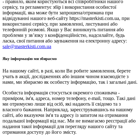
- правило, яким користуються всі співробітники нашого
сервісу, та регламентує збір і використання особистої
інформації, яка може бути запрошена/отримана при
відвідуванні нашого веб-сайту https://masterkisti.com.ua, при
використанні сервісу, при замовленні, листуванні або
телефонній розмові. Якщо у Вас виникнуть питання або
проблеми у зв’язку з конфіденційністю, надсилайте, будь
ласка, свої питання або зауваження на електронну адресу:
sale@masterkisti.com.ua
Яку інформацію ми збираємо
На нашому сайті, в разі, коли Ви робите замовлення, берете
учать в акції, дослідженнях або іншим чином взаємодієте з
нами, ми збираємо як особисту інформацію, так і загальні дані.
Особиста інформація стосується окремого споживача -
приміром, ім'я, адреса, номер телефону, e-mail, тощо. Такі дані
ми отримуємо лише від осіб, які надають її свідомо та з
власного бажання. Наприклад, зареєструвавшись на нашому
сайті, або вказуючи ім'я та адресу із запитом на отримання
подальшої інформації від нас. Ми не вимагаємо реєстрації або
надання такої інформації для перегляду нашого сайту та
отримання доступу до його змісту.