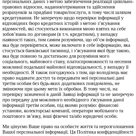
персональних даних з метою забезпечення реалізації цивільно-
правових відносин, надання/отримання та здійснення
розрахунків за придбані товари/послуги, в тому числі шляхом
кредитування. Не заперечую щодо перевірки інформації у
відповідних бюро кредитних історій з метою з’ясування
відомостей, які стосуються виконання мною взятих на себе
зобов’язань по договорам (в т.ч. кредитним), у випадку
наявності таких, тим самим розуміючи, що об’єм інформації,
яка буде перевірятися, може включати в себе інформацію, яка
стосується банківської таємниці, і з’ясування якої буде такою,
яка буде повною та достатньою для розуміння мого
соціального, майнового стану, платоспроможності та несення
можливої подальшої майнової відповідальності, у випадку її
необхідності. Я також погоджуюсь з тим, що володілець має
право надавати доступ та передавати мої персональні дані
третім особам без будь-яких додаткових повідомлень, не
змінюючи при цьому мети їх обробки. В тому числі, на
перевірку зазначеної в даній Заявці інформації та не заперечую
про передачу для можливого необхідного з'ясування даної
інформації третім особам, під якими розумію: фінансові
установи, колекторські компанії, оператори мобільного та
поштового зв’язку, інші фізичні та/або юридичні особи.
Ми цінуємо Ваше право на особисте життя та нерозголошення
Вашої персональної інформації. Ця Політика конфіденційності