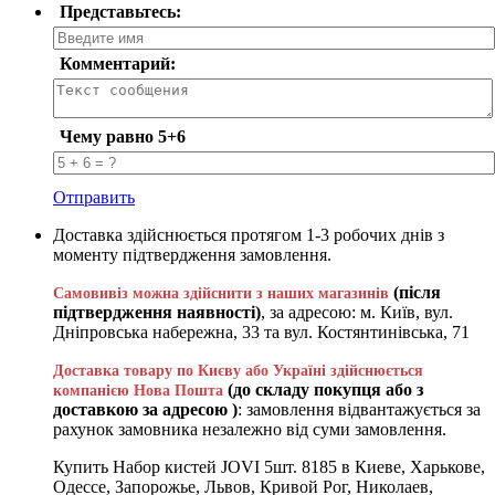
Представьтесь:
Комментарий:
Чему равно 5+6
Отправить
Доставка здійснюється протягом 1-3 робочих днів з
моменту підтвердження замовлення.
(після
Самовивіз можна здійснити з наших магазинів
підтвердження наявності)
, за адресою: м. Київ, вул.
Дніпровська набережна, 33 та вул. Костянтинівська, 71
Доставка товару по Києву або Україні здійснюється
(до складу покупця або з
компанією Нова Пошта
доставкою за адресою )
: замовлення відвантажується за
рахунок замовника незалежно від суми замовлення.
Купить Набор кистей JOVI 5шт. 8185 в Киеве, Харькове,
Одессе, Запорожье, Львов, Кривой Рог, Николаев,