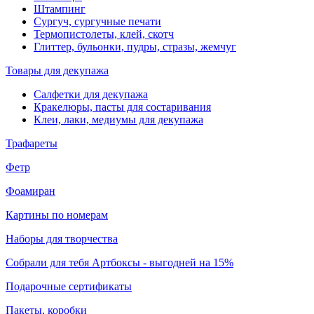
Штампинг
Сургуч, сургучные печати
Термопистолеты, клей, скотч
Глиттер, бульонки, пудры, стразы, жемчуг
Товары для декупажа
Салфетки для декупажа
Кракелюры, пасты для состаривания
Клеи, лаки, медиумы для декупажа
Трафареты
Фетр
Фоамиран
Картины по номерам
Наборы для творчества
Собрали для тебя Артбоксы - выгодней на 15%
Подарочные сертификаты
Пакеты, коробки