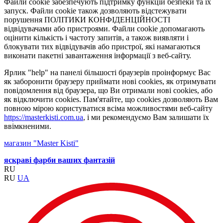
Файли cookie забезпечують підтримку функцій безпеки та їх
запуск. Файли cookie також дозволяють відстежувати
порушення ПОЛІТИКИ КОНФІДЕНЦІЙНОСТІ
відвідувачами або пристроями. Файли cookie допомагають
оцінити кількість і частоту запитів, а також виявляти і
блокувати тих відвідувачів або пристрої, які намагаються
виконати пакетні завантаження інформації з веб-сайту.
Ярлик "help" на панелі більшості браузерів проінформує Вас
як заборонити браузеру приймати нові cookies, як отримувати
повідомлення від браузера, що Ви отримали нові cookies, або
як відключити cookies. Пам'ятайте, що cookies дозволяють Вам
повною мірою користуватися всіма можливостями веб-сайту
https://masterkisti.com.ua
, і ми рекомендуємо Вам залишати їх
ввімкненими.
магазин "Master Kisti"
яскраві фарби ваших фантазій
RU
RU
UA