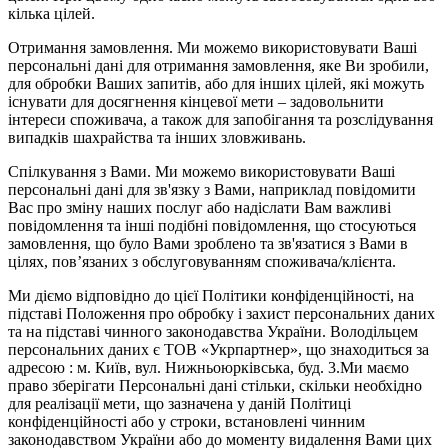
кілька цілей.
Отримання замовлення. Ми можемо використовувати Ваші
персональні дані для отримання замовлення, яке Ви зробили,
для обробки Ваших запитів, або для інших цілей, які можуть
існувати для досягнення кінцевої мети – задовольнити
інтереси споживача, а також для запобігання та розслідування
випадків шахрайства та інших зловживань.
Спілкування з Вами. Ми можемо використовувати Ваші
персональні дані для зв'язку з Вами, наприклад повідомити
Вас про зміну наших послуг або надіслати Вам важливі
повідомлення та інші подібні повідомлення, що стосуються
замовлення, що було Вами зроблено та зв'язатися з Вами в
цілях, пов’язаних з обслуговуванням споживача/клієнта.
Ми діємо відповідно до цієї Політики конфіденційності, на
підставі Положення про обробку і захист персональних даних
та на підставі чинного законодавства України. Володільцем
персональних даних є ТОВ «Укрпартнер», що знаходиться за
адресою : м. Київ, вул. Нижньоюркiвська, буд. 3.Ми маємо
право зберігати Персональні дані стільки, скільки необхідно
для реалізації мети, що зазначена у даній Політиці
конфіденційності або у строки, встановлені чинним
законодавством України або до моменту видалення Вами цих