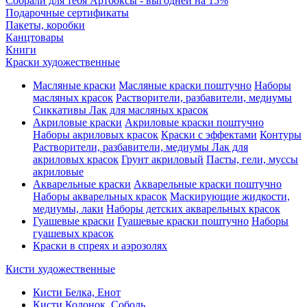
Собрали для тебя Артбоксы - выгодней на 15%
Подарочные сертификаты
Пакеты, коробки
Канцтовары
Книги
Краски художественные
Масляные краски
Масляные краски поштучно
Наборы
масляных красок
Растворители, разбавители, медиумы
Сиккативы
Лак для масляных красок
Акриловые краски
Акриловые краски поштучно
Наборы акриловых красок
Краски с эффектами
Контуры
Растворители, разбавители, медиумы
Лак для
акриловых красок
Грунт акриловый
Пасты, гели, муссы
акриловые
Акварельные краски
Акварельные краски поштучно
Наборы акварельных красок
Маскирующие жидкости,
медиумы, лаки
Наборы детских акварельных красок
Гуашевые краски
Гуашевые краски поштучно
Наборы
гуашевых красок
Краски в спреях и аэрозолях
Кисти художественные
Кисти Белка, Енот
Кисти Колонок, Соболь