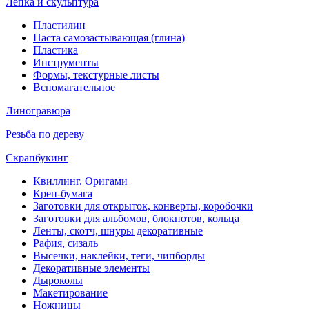
Лепка и скульптура
Пластилин
Паста самозастывающая (глина)
Пластика
Инструменты
Формы, текстурные листы
Вспомагательное
Линогравюра
Резьба по дереву
Скрапбукинг
Квиллинг. Оригами
Креп-бумага
Заготовки для открыток, конверты, коробочки
Заготовки для альбомов, блокнотов, кольца
Ленты, скотч, шнуры декоративные
Рафия, сизаль
Высечки, наклейки, теги, чипборды
Декоративные элементы
Дыроколы
Макетирование
Ножницы