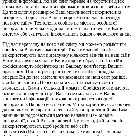
уривки інформації, які веб-сайт передає на жорсткий диск
споживача для зберігання інформації, пов’язаної з веб-сайтом.
Ця технологія розширює Ваші можливості використання
інтернету, зберігаючи Ваші пріоритети під час перегляду
певного сайту. Технологія cookies не містить особистої
інформації і не може жодним чином налаштовувати Вашу
систему або зчитувати інформацію з Вашого жорсткого диска.
Під час перегляду нашого веб-сайту ми можемо розмістити
cookies на Вашому комп'ютері. Такі тимчасові cookies
використовують для підрахунку кількості візитів на наш сайт.
Вони видаляються, коли Ви виходите з браузера. Постійні
cookies можуть зберігатися на Вашому комп'ютері Вашим
браузером. Під час реєстрації цей тип cookies повідомляє:
вперше Ви до нас завітали чи заходили на наш сайт раніше.
Cookie не містять Персональних даних і можуть бути
заблоковані Вами у будь-який момент. Сookies не отримують
особистої інформації про Вас та не надають нам Вашої
контактної інформації, а також не отримують жодної
інформації з Вашого комп'ютера. Ми використовуємо cookies
для визначення характеристик сайту та пропозицій, які Вам
найбільше подобаються з метою надання Вам більше
інформації, в якій Ви зацікавлені. Крім того, файли cookie
використовуються, щоб зробити веб-сайт
https://masterkisti.com.ua безпечним, захищеним і зручним.