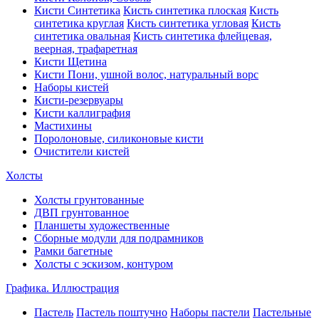
Кисти Синтетика
Кисть синтетика плоская
Кисть
синтетика круглая
Кисть синтетика угловая
Кисть
синтетика овальная
Кисть синтетика флейцевая,
веерная, трафаретная
Кисти Щетина
Кисти Пони, ушной волос, натуральный ворс
Наборы кистей
Кисти-резервуары
Кисти каллиграфия
Мастихины
Поролоновые, силиконовые кисти
Очистители кистей
Холсты
Холсты грунтованные
ДВП грунтованное
Планшеты художественные
Сборные модули для подрамников
Рамки багетные
Холсты c эскизом, контуром
Графика. Иллюстрация
Пастель
Пастель поштучно
Наборы пастели
Пастельные