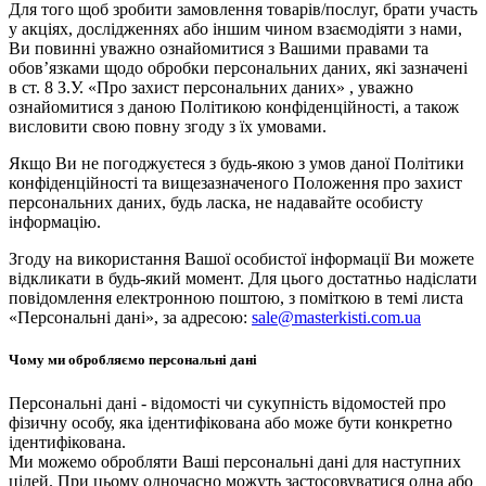
Для того щоб зробити замовлення товарів/послуг, брати участь
у акціях, дослідженнях або іншим чином взаємодіяти з нами,
Ви повинні уважно ознайомитися з Вашими правами та
обов’язками щодо обробки персональних даних, які зазначені
в ст. 8 З.У. «Про захист персональних даних» , уважно
ознайомитися з даною Політикою конфіденційності, а також
висловити свою повну згоду з їх умовами.
Якщо Ви не погоджуєтеся з будь-якою з умов даної Політики
конфіденційності та вищезазначеного Положення про захист
персональних даних, будь ласка, не надавайте особисту
інформацію.
Згоду на використання Вашої особистої інформації Ви можете
відкликати в будь-який момент. Для цього достатньо надіслати
повідомлення електронною поштою, з поміткою в темі листа
«Персональні дані», за адресою:
sale@masterkisti.com.ua
Чому ми обробляємо персональні дані
Персональні дані - відомості чи сукупність відомостей про
фізичну особу, яка ідентифікована або може бути конкретно
ідентифікована.
Ми можемо обробляти Ваші персональні дані для наступних
цілей. При цьому одночасно можуть застосовуватися одна або