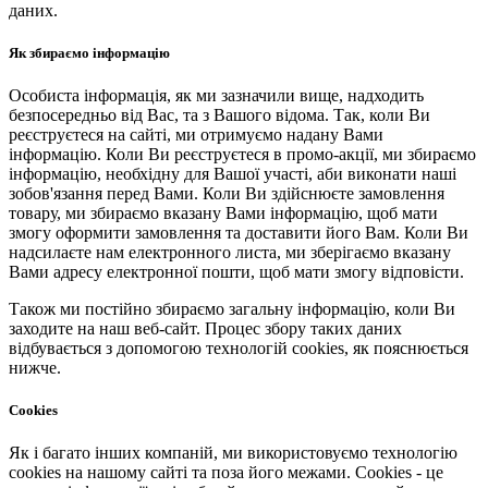
даних.
Як збираємо інформацію
Особиста інформація, як ми зазначили вище, надходить
безпосередньо від Вас, та з Вашого відома. Так, коли Ви
реєструєтеся на сайті, ми отримуємо надану Вами
інформацію. Коли Ви реєструєтеся в промо-акції, ми збираємо
інформацію, необхідну для Вашої участі, аби виконати наші
зобов'язання перед Вами. Коли Ви здійснюєте замовлення
товару, ми збираємо вказану Вами інформацію, щоб мати
змогу оформити замовлення та доставити його Вам. Коли Ви
надсилаєте нам електронного листа, ми зберігаємо вказану
Вами адресу електронної пошти, щоб мати змогу відповісти.
Також ми постійно збираємо загальну інформацію, коли Ви
заходите на наш веб-сайт. Процес збору таких даних
відбувається з допомогою технологій cookies, як пояснюється
нижче.
Cookies
Як і багато інших компаній, ми використовуємо технологію
cookies на нашому сайті та поза його межами. Cookies - це