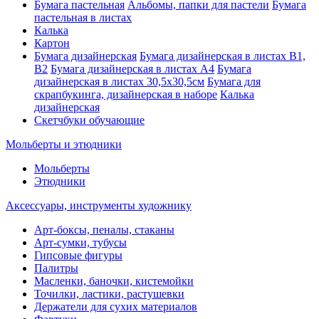
Бумага пастельная
Альбомы, папки для пастели
Бумага
пастельная в листах
Калька
Картон
Бумага дизайнерская
Бумага дизайнерская в листах В1,
В2
Бумага дизайнерская в листах А4
Бумага
дизайнерская в листах 30,5х30,5см
Бумага для
скрапбукинга, дизайнерская в наборе
Калька
дизайнерская
Скетчбуки обучающие
Мольберты и этюдники
Мольберты
Этюдники
Аксессуары, инструменты художнику
Арт-боксы, пеналы, стаканы
Арт-сумки, тубусы
Гипсовые фигуры
Палитры
Масленки, баночки, кистемойки
Точилки, ластики, растушевки
Держатели для сухих материалов