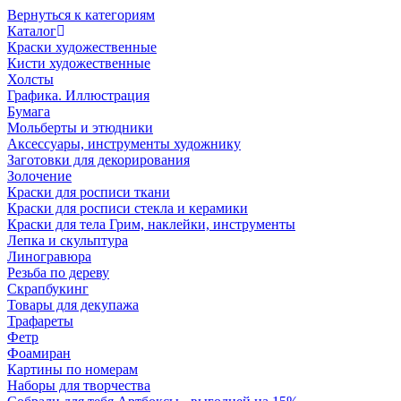
Вернуться к категориям
Каталог
Краски художественные
Кисти художественные
Холсты
Графика. Иллюстрация
Бумага
Мольберты и этюдники
Аксессуары, инструменты художнику
Заготовки для декорирования
Золочение
Краски для росписи ткани
Краски для росписи стекла и керамики
Краски для тела Грим, наклейки, инструменты
Лепка и скульптура
Линогравюра
Резьба по дереву
Скрапбукинг
Товары для декупажа
Трафареты
Фетр
Фоамиран
Картины по номерам
Наборы для творчества