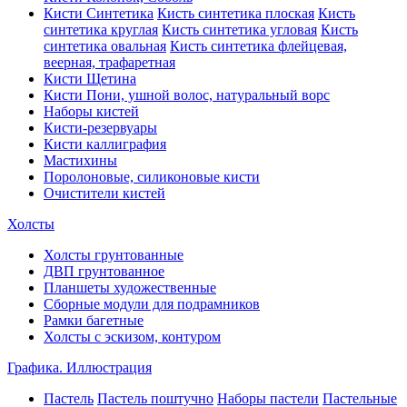
Кисти Синтетика
Кисть синтетика плоская
Кисть
синтетика круглая
Кисть синтетика угловая
Кисть
синтетика овальная
Кисть синтетика флейцевая,
веерная, трафаретная
Кисти Щетина
Кисти Пони, ушной волос, натуральный ворс
Наборы кистей
Кисти-резервуары
Кисти каллиграфия
Мастихины
Поролоновые, силиконовые кисти
Очистители кистей
Холсты
Холсты грунтованные
ДВП грунтованное
Планшеты художественные
Сборные модули для подрамников
Рамки багетные
Холсты c эскизом, контуром
Графика. Иллюстрация
Пастель
Пастель поштучно
Наборы пастели
Пастельные