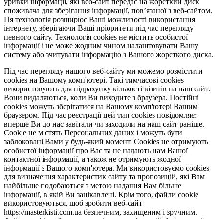
уривки інформації, які веб-сайт передає на жорсткий диск
споживача для зберігання інформації, пов’язаної з веб-сайтом.
Ця технологія розширює Ваші можливості використання
інтернету, зберігаючи Ваші пріоритети під час перегляду
певного сайту. Технологія cookies не містить особистої
інформації і не може жодним чином налаштовувати Вашу
систему або зчитувати інформацію з Вашого жорсткого диска.
Під час перегляду нашого веб-сайту ми можемо розмістити
cookies на Вашому комп'ютері. Такі тимчасові cookies
використовують для підрахунку кількості візитів на наш сайт.
Вони видаляються, коли Ви виходите з браузера. Постійні
cookies можуть зберігатися на Вашому комп'ютері Вашим
браузером. Під час реєстрації цей тип cookies повідомляє:
вперше Ви до нас завітали чи заходили на наш сайт раніше.
Cookie не містять Персональних даних і можуть бути
заблоковані Вами у будь-який момент. Сookies не отримують
особистої інформації про Вас та не надають нам Вашої
контактної інформації, а також не отримують жодної
інформації з Вашого комп'ютера. Ми використовуємо cookies
для визначення характеристик сайту та пропозицій, які Вам
найбільше подобаються з метою надання Вам більше
інформації, в якій Ви зацікавлені. Крім того, файли cookie
використовуються, щоб зробити веб-сайт
https://masterkisti.com.ua безпечним, захищеним і зручним.