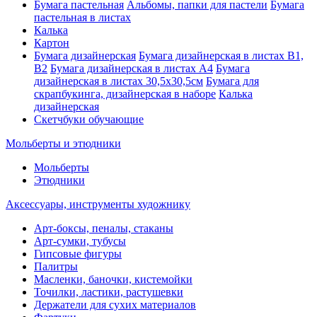
Бумага пастельная
Альбомы, папки для пастели
Бумага
пастельная в листах
Калька
Картон
Бумага дизайнерская
Бумага дизайнерская в листах В1,
В2
Бумага дизайнерская в листах А4
Бумага
дизайнерская в листах 30,5х30,5см
Бумага для
скрапбукинга, дизайнерская в наборе
Калька
дизайнерская
Скетчбуки обучающие
Мольберты и этюдники
Мольберты
Этюдники
Аксессуары, инструменты художнику
Арт-боксы, пеналы, стаканы
Арт-сумки, тубусы
Гипсовые фигуры
Палитры
Масленки, баночки, кистемойки
Точилки, ластики, растушевки
Держатели для сухих материалов