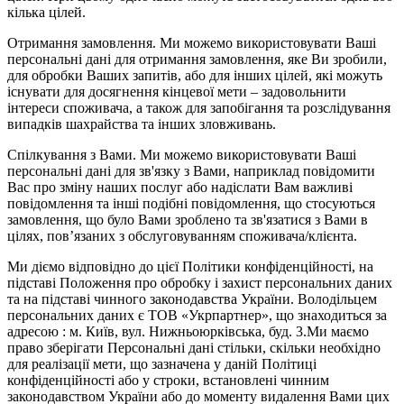
кілька цілей.
Отримання замовлення. Ми можемо використовувати Ваші
персональні дані для отримання замовлення, яке Ви зробили,
для обробки Ваших запитів, або для інших цілей, які можуть
існувати для досягнення кінцевої мети – задовольнити
інтереси споживача, а також для запобігання та розслідування
випадків шахрайства та інших зловживань.
Спілкування з Вами. Ми можемо використовувати Ваші
персональні дані для зв'язку з Вами, наприклад повідомити
Вас про зміну наших послуг або надіслати Вам важливі
повідомлення та інші подібні повідомлення, що стосуються
замовлення, що було Вами зроблено та зв'язатися з Вами в
цілях, пов’язаних з обслуговуванням споживача/клієнта.
Ми діємо відповідно до цієї Політики конфіденційності, на
підставі Положення про обробку і захист персональних даних
та на підставі чинного законодавства України. Володільцем
персональних даних є ТОВ «Укрпартнер», що знаходиться за
адресою : м. Київ, вул. Нижньоюркiвська, буд. 3.Ми маємо
право зберігати Персональні дані стільки, скільки необхідно
для реалізації мети, що зазначена у даній Політиці
конфіденційності або у строки, встановлені чинним
законодавством України або до моменту видалення Вами цих