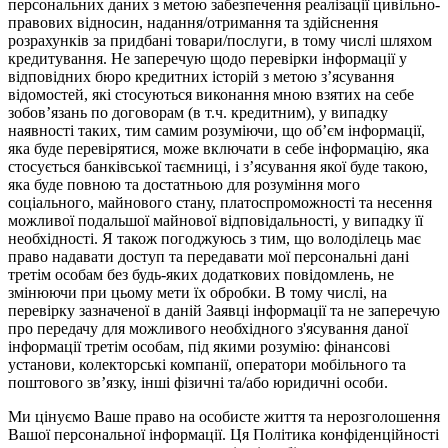
персональних даних з метою забезпечення реалізації цивільно-
правових відносин, надання/отримання та здійснення
розрахунків за придбані товари/послуги, в тому числі шляхом
кредитування. Не заперечую щодо перевірки інформації у
відповідних бюро кредитних історій з метою з’ясування
відомостей, які стосуються виконання мною взятих на себе
зобов’язань по договорам (в т.ч. кредитним), у випадку
наявності таких, тим самим розуміючи, що об’єм інформації,
яка буде перевірятися, може включати в себе інформацію, яка
стосується банківської таємниці, і з’ясування якої буде такою,
яка буде повною та достатньою для розуміння мого
соціального, майнового стану, платоспроможності та несення
можливої подальшої майнової відповідальності, у випадку її
необхідності. Я також погоджуюсь з тим, що володілець має
право надавати доступ та передавати мої персональні дані
третім особам без будь-яких додаткових повідомлень, не
змінюючи при цьому мети їх обробки. В тому числі, на
перевірку зазначеної в даній Заявці інформації та не заперечую
про передачу для можливого необхідного з'ясування даної
інформації третім особам, під якими розумію: фінансові
установи, колекторські компанії, оператори мобільного та
поштового зв’язку, інші фізичні та/або юридичні особи.
Ми цінуємо Ваше право на особисте життя та нерозголошення
Вашої персональної інформації. Ця Політика конфіденційності