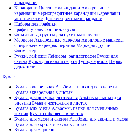
карандаши
Карандаши
Цветные карандаши
Акварельные
карандаши
Чернографитные карандаши
Карандаши
механические
Детские цветные карандаши
Наборы для графики
Графит, уголь, сангина, соусы
Фиксативы, грунты для сухих материалов
Маркеры
Акварельные маркеры
Акриловые маркеры
Спиртовые маркеры, чернила
Маркеры другие
Фломастеры
Ручки, лайнеры
Лайнеры, рапидографы
Ручки для
скетча
Ручки для каллиграфии
Тушь, чернила
Перья,
держатели
Бумага
Бумага акварельная
Альбомы, папки для акварели
Бумага акварельная в листах
Бумага для рисунка, чертежная
Альбомы, папки для
рисунка
Бумага чертежная в листах
Бумага Mix Media
Альбомы, папки для смешанных
техник
Бумага mix media в листах
Бумага для масла и акрила
Альбомы для акрила и масла
Бумага для акрила и масла в листах
Бумага для маркеров