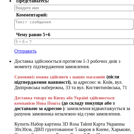
Представьтесь:
Комментарий:
Чему равно 5+6
Отправить
Доставка здійснюється протягом 1-3 робочих днів з
моменту підтвердження замовлення.
(після
Самовивіз можна здійснити з наших магазинів
підтвердження наявності)
, за адресою: м. Київ, вул.
Дніпровська набережна, 33 та вул. Костянтинівська, 71
Доставка товару по Києву або Україні здійснюється
(до складу покупця або з
компанією Нова Пошта
доставкою за адресою )
: замовлення відвантажується за
рахунок замовника незалежно від суми замовлення.
Купить Набор картина 3D Rosa Talent Карта Украины
30х30см, ДВП грунтованное 5 шаров в Киеве, Харькове,