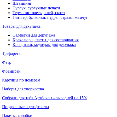
Штампинг
Сургуч, сургучные печати
Термопистолеты, клей, скотч
Глиттер, бульонки, пудры, стразы, жемчуг
Товары для декупажа
Салфетки для декупажа
Кракелюры, пасты для состаривания
Клеи, лаки, медиумы для декупажа
Трафареты
Фетр
Фоамиран
Картины по номерам
Наборы для творчества
Собрали для тебя Артбоксы - выгодней на 15%
Подарочные сертификаты
Пакеты, коробки