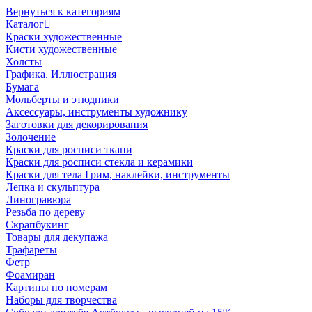
Вернуться к категориям
Каталог
Краски художественные
Кисти художественные
Холсты
Графика. Иллюстрация
Бумага
Мольберты и этюдники
Аксессуары, инструменты художнику
Заготовки для декорирования
Золочение
Краски для росписи ткани
Краски для росписи стекла и керамики
Краски для тела Грим, наклейки, инструменты
Лепка и скульптура
Линогравюра
Резьба по дереву
Скрапбукинг
Товары для декупажа
Трафареты
Фетр
Фоамиран
Картины по номерам
Наборы для творчества