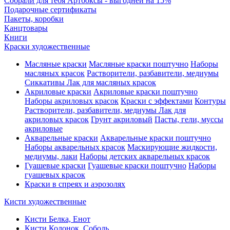
Собрали для тебя Артбоксы - выгодней на 15%
Подарочные сертификаты
Пакеты, коробки
Канцтовары
Книги
Краски художественные
Масляные краски
Масляные краски поштучно
Наборы
масляных красок
Растворители, разбавители, медиумы
Сиккативы
Лак для масляных красок
Акриловые краски
Акриловые краски поштучно
Наборы акриловых красок
Краски с эффектами
Контуры
Растворители, разбавители, медиумы
Лак для
акриловых красок
Грунт акриловый
Пасты, гели, муссы
акриловые
Акварельные краски
Акварельные краски поштучно
Наборы акварельных красок
Маскирующие жидкости,
медиумы, лаки
Наборы детских акварельных красок
Гуашевые краски
Гуашевые краски поштучно
Наборы
гуашевых красок
Краски в спреях и аэрозолях
Кисти художественные
Кисти Белка, Енот
Кисти Колонок, Соболь