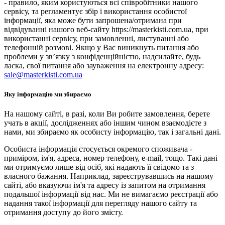
- правило, яким користуються всі співробітники нашого
сервісу, та регламентує збір і використання особистої
інформації, яка може бути запрошена/отримана при
відвідуванні нашого веб-сайту https://masterkisti.com.ua, при
використанні сервісу, при замовленні, листуванні або
телефонній розмові. Якщо у Вас виникнуть питання або
проблеми у зв’язку з конфіденційністю, надсилайте, будь
ласка, свої питання або зауваження на електронну адресу:
sale@masterkisti.com.ua
Яку інформацію ми збираємо
На нашому сайті, в разі, коли Ви робите замовлення, берете
учать в акції, дослідженнях або іншим чином взаємодієте з
нами, ми збираємо як особисту інформацію, так і загальні дані.
Особиста інформація стосується окремого споживача -
приміром, ім'я, адреса, номер телефону, e-mail, тощо. Такі дані
ми отримуємо лише від осіб, які надають її свідомо та з
власного бажання. Наприклад, зареєструвавшись на нашому
сайті, або вказуючи ім'я та адресу із запитом на отримання
подальшої інформації від нас. Ми не вимагаємо реєстрації або
надання такої інформації для перегляду нашого сайту та
отримання доступу до його змісту.