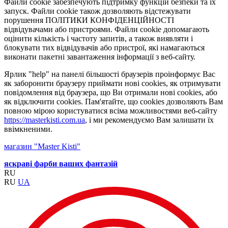
Файли cookie забезпечують підтримку функцій безпеки та їх
запуск. Файли cookie також дозволяють відстежувати
порушення ПОЛІТИКИ КОНФІДЕНЦІЙНОСТІ
відвідувачами або пристроями. Файли cookie допомагають
оцінити кількість і частоту запитів, а також виявляти і
блокувати тих відвідувачів або пристрої, які намагаються
виконати пакетні завантаження інформації з веб-сайту.
Ярлик "help" на панелі більшості браузерів проінформує Вас
як заборонити браузеру приймати нові cookies, як отримувати
повідомлення від браузера, що Ви отримали нові cookies, або
як відключити cookies. Пам'ятайте, що cookies дозволяють Вам
повною мірою користуватися всіма можливостями веб-сайту
https://masterkisti.com.ua
, і ми рекомендуємо Вам залишати їх
ввімкненими.
магазин "Master Kisti"
яскраві фарби ваших фантазій
RU
RU
UA