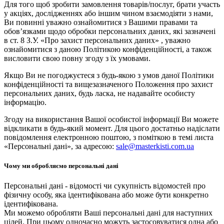
Для того щоб зробити замовлення товарів/послуг, брати участь
у акціях, дослідженнях або іншим чином взаємодіяти з нами,
Ви повинні уважно ознайомитися з Вашими правами та
обов’язками щодо обробки персональних даних, які зазначені
в ст. 8 З.У. «Про захист персональних даних» , уважно
ознайомитися з даною Політикою конфіденційності, а також
висловити свою повну згоду з їх умовами.
Якщо Ви не погоджуєтеся з будь-якою з умов даної Політики
конфіденційності та вищезазначеного Положення про захист
персональних даних, будь ласка, не надавайте особисту
інформацію.
Згоду на використання Вашої особистої інформації Ви можете
відкликати в будь-який момент. Для цього достатньо надіслати
повідомлення електронною поштою, з поміткою в темі листа
«Персональні дані», за адресою:
sale@masterkisti.com.ua
Чому ми обробляємо персональні дані
Персональні дані - відомості чи сукупність відомостей про
фізичну особу, яка ідентифікована або може бути конкретно
ідентифікована.
Ми можемо обробляти Ваші персональні дані для наступних
цілей. При цьому одночасно можуть застосовуватися одна або