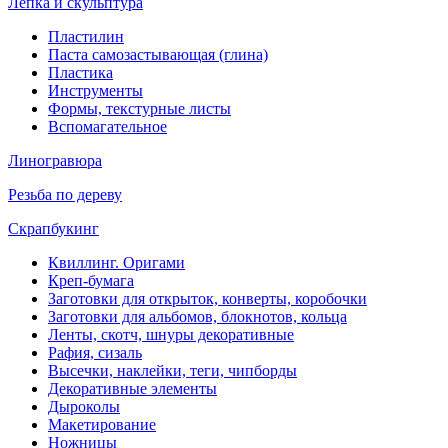
Лепка и скульптура
Пластилин
Паста самозастывающая (глина)
Пластика
Инструменты
Формы, текстурные листы
Вспомагательное
Линогравюра
Резьба по дереву
Скрапбукинг
Квиллинг. Оригами
Креп-бумага
Заготовки для открыток, конверты, коробочки
Заготовки для альбомов, блокнотов, кольца
Ленты, скотч, шнуры декоративные
Рафия, сизаль
Высечки, наклейки, теги, чипборды
Декоративные элементы
Дыроколы
Макетирование
Ножницы