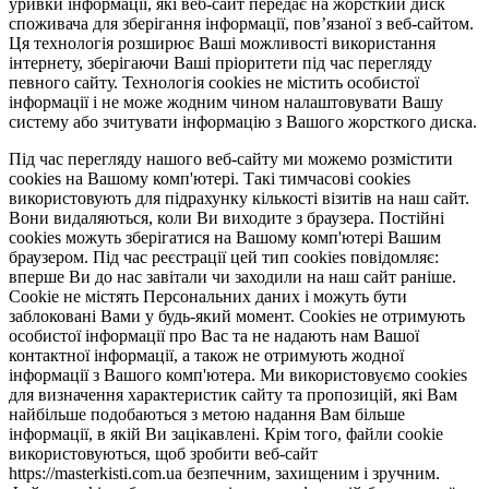
уривки інформації, які веб-сайт передає на жорсткий диск
споживача для зберігання інформації, пов’язаної з веб-сайтом.
Ця технологія розширює Ваші можливості використання
інтернету, зберігаючи Ваші пріоритети під час перегляду
певного сайту. Технологія cookies не містить особистої
інформації і не може жодним чином налаштовувати Вашу
систему або зчитувати інформацію з Вашого жорсткого диска.
Під час перегляду нашого веб-сайту ми можемо розмістити
cookies на Вашому комп'ютері. Такі тимчасові cookies
використовують для підрахунку кількості візитів на наш сайт.
Вони видаляються, коли Ви виходите з браузера. Постійні
cookies можуть зберігатися на Вашому комп'ютері Вашим
браузером. Під час реєстрації цей тип cookies повідомляє:
вперше Ви до нас завітали чи заходили на наш сайт раніше.
Cookie не містять Персональних даних і можуть бути
заблоковані Вами у будь-який момент. Сookies не отримують
особистої інформації про Вас та не надають нам Вашої
контактної інформації, а також не отримують жодної
інформації з Вашого комп'ютера. Ми використовуємо cookies
для визначення характеристик сайту та пропозицій, які Вам
найбільше подобаються з метою надання Вам більше
інформації, в якій Ви зацікавлені. Крім того, файли cookie
використовуються, щоб зробити веб-сайт
https://masterkisti.com.ua безпечним, захищеним і зручним.