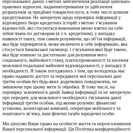
персональних даних з метою забезпечення реалізації цивільно-
правових відносин, надання/отримання та здійснення
розрахунків за придбані товари/послуги, в тому числі шляхом
кредитування. Не заперечую щодо перевірки інформації у
відповідних бюро кредитних історій з метою з’ясування
відомостей, які стосуються виконання мною взятих на себе
зобов’язань по договорам (в т.ч. кредитним), у випадку
наявності таких, тим самим розуміючи, що об’єм інформації,
яка буде перевірятися, може включати в себе інформацію, яка
стосується банківської таємниці, і з’ясування якої буде такою,
яка буде повною та достатньою для розуміння мого
соціального, майнового стану, платоспроможності та несення
можливої подальшої майнової відповідальності, у випадку її
необхідності. Я також погоджуюсь з тим, що володілець має
право надавати доступ та передавати мої персональні дані
третім особам без будь-яких додаткових повідомлень, не
змінюючи при цьому мети їх обробки. В тому числі, на
перевірку зазначеної в даній Заявці інформації та не заперечую
про передачу для можливого необхідного з'ясування даної
інформації третім особам, під якими розумію: фінансові
установи, колекторські компанії, оператори мобільного та
поштового зв’язку, інші фізичні та/або юридичні особи.
Ми цінуємо Ваше право на особисте життя та нерозголошення
Вашої персональної інформації. Ця Політика конфіденційності