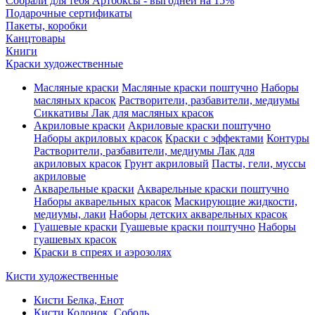
Собрали для тебя Артбоксы - выгодней на 15%
Подарочные сертификаты
Пакеты, коробки
Канцтовары
Книги
Краски художественные
Масляные краски
Масляные краски поштучно
Наборы
масляных красок
Растворители, разбавители, медиумы
Сиккативы
Лак для масляных красок
Акриловые краски
Акриловые краски поштучно
Наборы акриловых красок
Краски с эффектами
Контуры
Растворители, разбавители, медиумы
Лак для
акриловых красок
Грунт акриловый
Пасты, гели, муссы
акриловые
Акварельные краски
Акварельные краски поштучно
Наборы акварельных красок
Маскирующие жидкости,
медиумы, лаки
Наборы детских акварельных красок
Гуашевые краски
Гуашевые краски поштучно
Наборы
гуашевых красок
Краски в спреях и аэрозолях
Кисти художественные
Кисти Белка, Енот
Кисти Колонок, Соболь