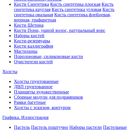
Кисти Синтетика
Кисть синтетика плоская
Кисть
синтетика круглая
Кисть синтетика угловая
Кисть
синтетика овальная
Кисть синтетика флейцевая,
веерная, трафаретная
Кисти Щетина
Кисти Пони, ушной волос, натуральный ворс
Наборы кистей
Кисти-резервуары
Кисти каллиграфия
Мастихины
Поролоновые, силиконовые кисти
Очистители кистей
Холсты
Холсты грунтованные
ДВП грунтованное
Планшеты художественные
Сборные модули для подрамников
Рамки багетные
Холсты c эскизом, контуром
Графика. Иллюстрация
Пастель
Пастель поштучно
Наборы пастели
Пастельные