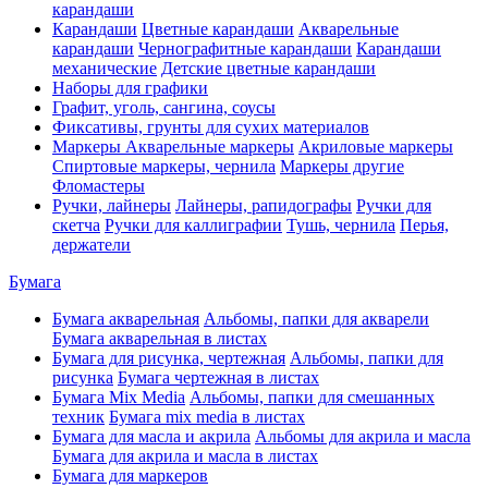
карандаши
Карандаши
Цветные карандаши
Акварельные
карандаши
Чернографитные карандаши
Карандаши
механические
Детские цветные карандаши
Наборы для графики
Графит, уголь, сангина, соусы
Фиксативы, грунты для сухих материалов
Маркеры
Акварельные маркеры
Акриловые маркеры
Спиртовые маркеры, чернила
Маркеры другие
Фломастеры
Ручки, лайнеры
Лайнеры, рапидографы
Ручки для
скетча
Ручки для каллиграфии
Тушь, чернила
Перья,
держатели
Бумага
Бумага акварельная
Альбомы, папки для акварели
Бумага акварельная в листах
Бумага для рисунка, чертежная
Альбомы, папки для
рисунка
Бумага чертежная в листах
Бумага Mix Media
Альбомы, папки для смешанных
техник
Бумага mix media в листах
Бумага для масла и акрила
Альбомы для акрила и масла
Бумага для акрила и масла в листах
Бумага для маркеров