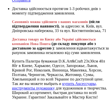
Отправить
Доставка здійснюється протягом 1-3 робочих днів з
моменту підтвердження замовлення.
(після
Самовивіз можна здійснити з наших магазинів
підтвердження наявності)
, за адресою: м. Київ, вул.
Дніпровська набережна, 33 та вул. Костянтинівська, 71
Доставка товару по Києву або Україні здійснюється
(до складу покупця або з
компанією Нова Пошта
доставкою за адресою )
: замовлення відвантажується за
рахунок замовника незалежно від суми замовлення.
Купить Палитра бумажная D.K.Art&Craft 23х30см 40л
80г в Киеве, Харькове, Одессе, Запорожье, Львов,
Кривой Рог, Николаев, Винница, Макеевка, Херсон,
Полтава, Чернигов, Черкассы, Житомир, Сумы,
Хмельницкий и по всей Украине по доступной цене.
Так же вы можете выбрать и
купить Аксессуары,
инструменты художнику
для художников и творчества.
Широкий ассортимент, быстрая доставка по всей
Украине. Гарантии! Заказывайте в Мастер Кисти!