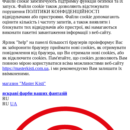
Файли cookie забезпечують підтримку функцій безпеки та їх
запуск. Файли cookie також дозволяють відстежувати
порушення ПОЛІТИКИ КОНФІДЕНЦІЙНОСТІ
відвідувачами або пристроями. Файли cookie допомагають
оцінити кількість і частоту запитів, а також виявляти і
блокувати тих відвідувачів або пристрої, які намагаються
виконати пакетні завантаження інформації з веб-сайту.
Ярлик "help" на панелі більшості браузерів проінформує Вас
як заборонити браузеру приймати нові cookies, як отримувати
повідомлення від браузера, що Ви отримали нові cookies, або
як відключити cookies. Пам'ятайте, що cookies дозволяють Вам
повною мірою користуватися всіма можливостями веб-сайту
https://masterkisti.com.ua
, і ми рекомендуємо Вам залишати їх
ввімкненими.
магазин "Master Kisti"
яскраві фарби ваших фантазій
RU
RU
UA