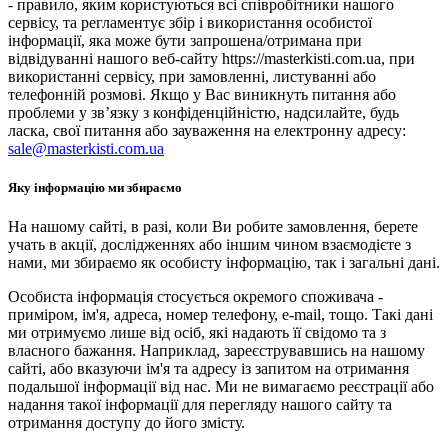
- правило, яким користуються всі співробітники нашого
сервісу, та регламентує збір і використання особистої
інформації, яка може бути запрошена/отримана при
відвідуванні нашого веб-сайту https://masterkisti.com.ua, при
використанні сервісу, при замовленні, листуванні або
телефонній розмові. Якщо у Вас виникнуть питання або
проблеми у зв’язку з конфіденційністю, надсилайте, будь
ласка, свої питання або зауваження на електронну адресу:
sale@masterkisti.com.ua
Яку інформацію ми збираємо
На нашому сайті, в разі, коли Ви робите замовлення, берете
учать в акції, дослідженнях або іншим чином взаємодієте з
нами, ми збираємо як особисту інформацію, так і загальні дані.
Особиста інформація стосується окремого споживача -
приміром, ім'я, адреса, номер телефону, e-mail, тощо. Такі дані
ми отримуємо лише від осіб, які надають її свідомо та з
власного бажання. Наприклад, зареєструвавшись на нашому
сайті, або вказуючи ім'я та адресу із запитом на отримання
подальшої інформації від нас. Ми не вимагаємо реєстрації або
надання такої інформації для перегляду нашого сайту та
отримання доступу до його змісту.