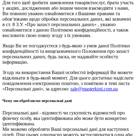
Для того щоб зробити замовлення товарів/послуг, брати участь
у акціях, дослідженнях або іншим чином взаємодіяти з нами,
Ви повинні уважно ознайомитися з Вашими правами та
обов’язками щодо обробки персональних даних, які зазначені
в ст. 8 З.У. «Про захист персональних даних» , уважно
ознайомитися з даною Політикою конфіденційності, а також
висловити свою повну згоду з їх умовами.
Якщо Ви не погоджуєтеся з будь-якою з умов даної Політики
конфіденційності та вищезазначеного Положення про захист
персональних даних, будь ласка, не надавайте особисту
інформацію.
Згоду на використання Вашої особистої інформації Ви можете
відкликати в будь-який момент. Для цього достатньо надіслати
повідомлення електронною поштою, з поміткою в темі листа
«Персональні дані», за адресою:
sale@masterkisti.com.ua
Чому ми обробляємо персональні дані
Персональні дані - відомості чи сукупність відомостей про
фізичну особу, яка ідентифікована або може бути конкретно
ідентифікована.
Ми можемо обробляти Ваші персональні дані для наступних
цілей. При цьому одночасно можуть застосовуватися одна або