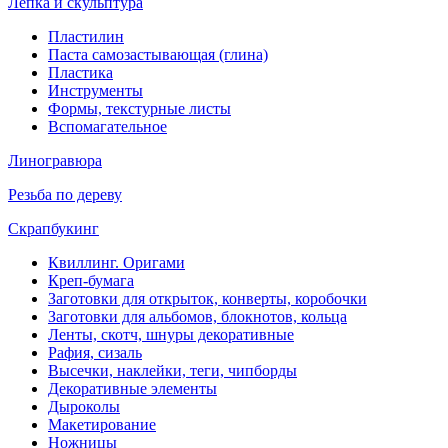
Лепка и скульптура
Пластилин
Паста самозастывающая (глина)
Пластика
Инструменты
Формы, текстурные листы
Вспомагательное
Линогравюра
Резьба по дереву
Скрапбукинг
Квиллинг. Оригами
Креп-бумага
Заготовки для открыток, конверты, коробочки
Заготовки для альбомов, блокнотов, кольца
Ленты, скотч, шнуры декоративные
Рафия, сизаль
Высечки, наклейки, теги, чипборды
Декоративные элементы
Дыроколы
Макетирование
Ножницы