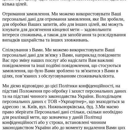
кілька цілей.
Отримання замовлення. Ми можемо використовувати Ваші
персональні дані для отримання замовлення, яке Ви зробили,
для обробки Ваших запитів, або для інших цілей, які можуть
існувати для досягнення кінцевої мети – задовольнити
інтереси споживача, а також для запобігання та розслідування
випадків шахрайства та інших зловживань.
Спілкування з Вами. Ми можемо використовувати Ваші
персональні дані для зв'язку з Вами, наприклад повідомити
Вас про зміну наших послуг або надіслати Вам важливі
повідомлення та інші подібні повідомлення, що стосуються
замовлення, що було Вами зроблено та зв'язатися з Вами в
цілях, пов’язаних з обслуговуванням споживача/клієнта.
Ми діємо відповідно до цієї Політики конфіденційності, на
підставі Положення про обробку і захист персональних даних
та на підставі чинного законодавства України. Володільцем
персональних даних є ТОВ «Укрпартнер», що знаходиться за
адресою : м. Київ, вул. Нижньоюркiвська, буд. 3.Ми маємо
право зберігати Персональні дані стільки, скільки необхідно
для реалізації мети, що зазначена у даній Політиці
конфіденційності або у строки, встановлені чинним
законодавством України або до моменту видалення Вами цих