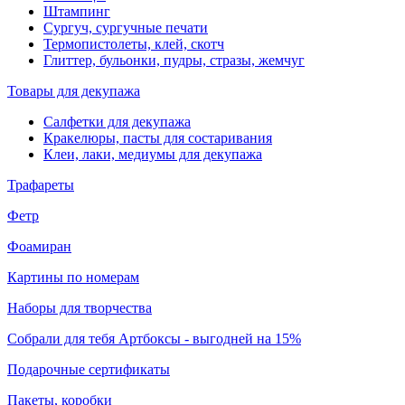
Штампинг
Сургуч, сургучные печати
Термопистолеты, клей, скотч
Глиттер, бульонки, пудры, стразы, жемчуг
Товары для декупажа
Салфетки для декупажа
Кракелюры, пасты для состаривания
Клеи, лаки, медиумы для декупажа
Трафареты
Фетр
Фоамиран
Картины по номерам
Наборы для творчества
Собрали для тебя Артбоксы - выгодней на 15%
Подарочные сертификаты
Пакеты, коробки