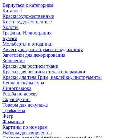
Вернуться к категориям
Каталог
Краски художественные
Кисти художественные
Холсты
Графика. Иллюстрация
Бумага
Мольберты и этюдники
Аксессуары, инструменты художнику
Заготовки для декорирования
Золочение
Краски для росписи ткани
Краски для росписи стекла и керамики
Краски для тела Грим, наклейки, инструменты
Лепка и скульптура
Линогравюра
Резьба по дереву
Скрапбукинг
Товары для декупажа
Трафареты
Фетр
Фоамиран
Картины по номерам
Наборы для творчества