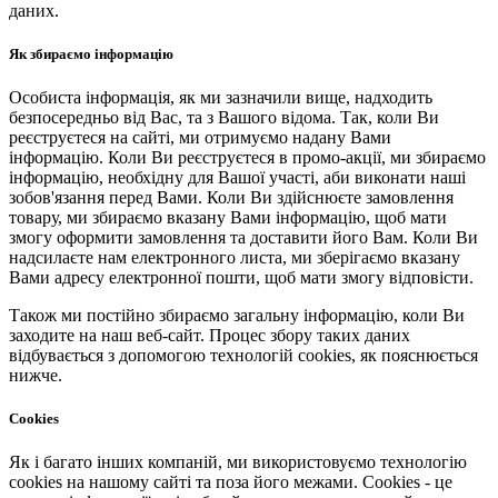
даних.
Як збираємо інформацію
Особиста інформація, як ми зазначили вище, надходить
безпосередньо від Вас, та з Вашого відома. Так, коли Ви
реєструєтеся на сайті, ми отримуємо надану Вами
інформацію. Коли Ви реєструєтеся в промо-акції, ми збираємо
інформацію, необхідну для Вашої участі, аби виконати наші
зобов'язання перед Вами. Коли Ви здійснюєте замовлення
товару, ми збираємо вказану Вами інформацію, щоб мати
змогу оформити замовлення та доставити його Вам. Коли Ви
надсилаєте нам електронного листа, ми зберігаємо вказану
Вами адресу електронної пошти, щоб мати змогу відповісти.
Також ми постійно збираємо загальну інформацію, коли Ви
заходите на наш веб-сайт. Процес збору таких даних
відбувається з допомогою технологій cookies, як пояснюється
нижче.
Cookies
Як і багато інших компаній, ми використовуємо технологію
cookies на нашому сайті та поза його межами. Cookies - це