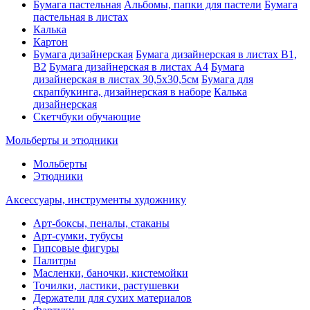
Бумага пастельная
Альбомы, папки для пастели
Бумага
пастельная в листах
Калька
Картон
Бумага дизайнерская
Бумага дизайнерская в листах В1,
В2
Бумага дизайнерская в листах А4
Бумага
дизайнерская в листах 30,5х30,5см
Бумага для
скрапбукинга, дизайнерская в наборе
Калька
дизайнерская
Скетчбуки обучающие
Мольберты и этюдники
Мольберты
Этюдники
Аксессуары, инструменты художнику
Арт-боксы, пеналы, стаканы
Арт-сумки, тубусы
Гипсовые фигуры
Палитры
Масленки, баночки, кистемойки
Точилки, ластики, растушевки
Держатели для сухих материалов