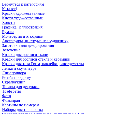
Вернуться к категориям
Каталог
Краски художественные
Кисти художественные
Холсты
Графика. Иллюстрация
Бумага
Мольберты и этюдники
Аксессуары, инструменты художнику
Заготовки для декорирования
Золочение
Краски для росписи ткани
Краски для росписи стекла и керамики
Краски для тела Грим, наклейки, инструменты
Лепка и скульптура
Линогравюра
Резьба по дереву
Скрапбукинг
Товары для декупажа
Трафареты
Фетр
Фоамиран
Картины по номерам
Наборы для творчества