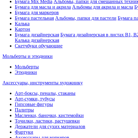
Бумага Mix Media
Альбомы, папки для смешанных техни
Бумага для масла и акрила
Альбомы для акрила и масла
Б
Бумага для маркеров
Бумага пастельная
Альбомы, папки для пастели
Бумага па
Калька
Картон
Бумага дизайнерская
Бумага дизайнерская в листах В1, В
Калька дизайнерская
Скетчбуки обучающие
Мольберты и этюдники
Мольберты
Этюдники
Аксессуары, инструменты художнику
Арт-боксы, пеналы, стаканы
Арт-сумки, тубусы
Гипсовые фигуры
Палитры
Масленки, баночки, кистемойки
Точилки, ластики, растушевки
Держатели для сухих материалов
Фартуки
Аксессуары для маркеров