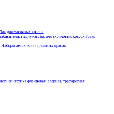
Лак для масляных красок
разбавители, медиумы
Лак для акриловых красок
Грунт
и
Наборы детских акварельных красок
исть синтетика флейцевая, веерная, трафаретная