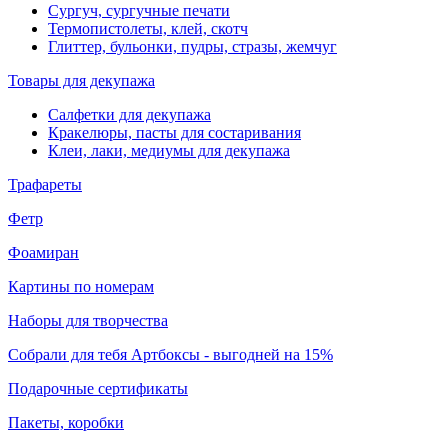
Сургуч, сургучные печати
Термопистолеты, клей, скотч
Глиттер, бульонки, пудры, стразы, жемчуг
Товары для декупажа
Салфетки для декупажа
Кракелюры, пасты для состаривания
Клеи, лаки, медиумы для декупажа
Трафареты
Фетр
Фоамиран
Картины по номерам
Наборы для творчества
Собрали для тебя Артбоксы - выгодней на 15%
Подарочные сертификаты
Пакеты, коробки