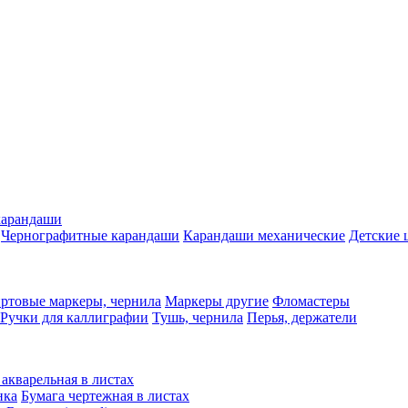
карандаши
Чернографитные карандаши
Карандаши механические
Детские 
ртовые маркеры, чернила
Маркеры другие
Фломастеры
Ручки для каллиграфии
Тушь, чернила
Перья, держатели
 акварельная в листах
нка
Бумага чертежная в листах