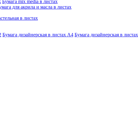
к
Бумага mix media в листах
умага для акрила и масла в листах
стельная в листах
2
Бумага дизайнерская в листах А4
Бумага дизайнерская в листах