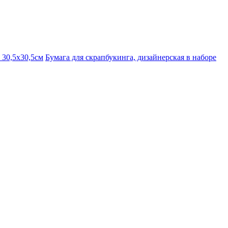
 30,5х30,5см
Бумага для скрапбукинга, дизайнерская в наборе