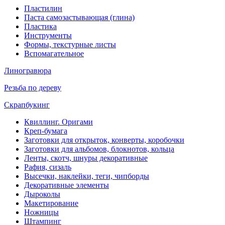
Пластилин
Паста самозастывающая (глина)
Пластика
Инструменты
Формы, текстурные листы
Вспомагательное
Линогравюра
Резьба по дереву
Скрапбукинг
Квиллинг. Оригами
Креп-бумага
Заготовки для открыток, конверты, коробочки
Заготовки для альбомов, блокнотов, кольца
Ленты, скотч, шнуры декоративные
Рафия, сизаль
Высечки, наклейки, теги, чипборды
Декоративные элементы
Дыроколы
Макетирование
Ножницы
Штампинг