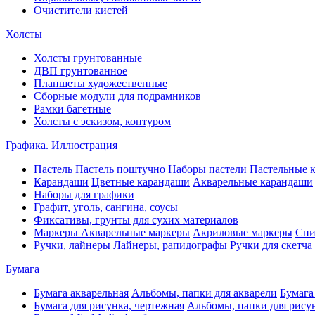
Очистители кистей
Холсты
Холсты грунтованные
ДВП грунтованное
Планшеты художественные
Сборные модули для подрамников
Рамки багетные
Холсты c эскизом, контуром
Графика. Иллюстрация
Пастель
Пастель поштучно
Наборы пастели
Пастельные 
Карандаши
Цветные карандаши
Акварельные карандаши
Наборы для графики
Графит, уголь, сангина, соусы
Фиксативы, грунты для сухих материалов
Маркеры
Акварельные маркеры
Акриловые маркеры
Спи
Ручки, лайнеры
Лайнеры, рапидографы
Ручки для скетча
Бумага
Бумага акварельная
Альбомы, папки для акварели
Бумага
Бумага для рисунка, чертежная
Альбомы, папки для рису