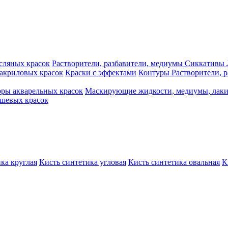
сляных красок
Растворители, разбавители, медиумы
Сиккативы
акриловых красок
Краски с эффектами
Контуры
Растворители, 
ры акварельных красок
Маскирующие жидкости, медиумы, лак
шевых красок
ка круглая
Кисть синтетика угловая
Кисть синтетика овальная
К