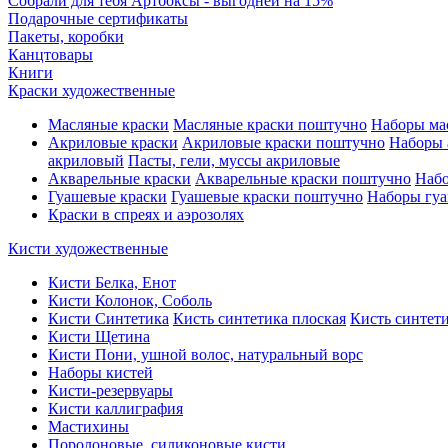
Собрали для тебя Артбоксы - выгодней на 15%
Подарочные сертификаты
Пакеты, коробки
Канцтовары
Книги
Краски художественные
Масляные краски
Масляные краски поштучно
Наборы ма
Акриловые краски
Акриловые краски поштучно
Наборы 
акриловый
Пасты, гели, муссы акриловые
Акварельные краски
Акварельные краски поштучно
Набо
Гуашевые краски
Гуашевые краски поштучно
Наборы гуа
Краски в спреях и аэрозолях
Кисти художественные
Кисти Белка, Енот
Кисти Колонок, Соболь
Кисти Синтетика
Кисть синтетика плоская
Кисть синтети
Кисти Щетина
Кисти Пони, ушной волос, натуральный ворс
Наборы кистей
Кисти-резервуары
Кисти каллиграфия
Мастихины
Поролоновые, силиконовые кисти