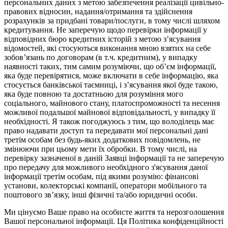
персональних даних з метою забезпечення реалізації цивільно-
правових відносин, надання/отримання та здійснення
розрахунків за придбані товари/послуги, в тому числі шляхом
кредитування. Не заперечую щодо перевірки інформації у
відповідних бюро кредитних історій з метою з’ясування
відомостей, які стосуються виконання мною взятих на себе
зобов’язань по договорам (в т.ч. кредитним), у випадку
наявності таких, тим самим розуміючи, що об’єм інформації,
яка буде перевірятися, може включати в себе інформацію, яка
стосується банківської таємниці, і з’ясування якої буде такою,
яка буде повною та достатньою для розуміння мого
соціального, майнового стану, платоспроможності та несення
можливої подальшої майнової відповідальності, у випадку її
необхідності. Я також погоджуюсь з тим, що володілець має
право надавати доступ та передавати мої персональні дані
третім особам без будь-яких додаткових повідомлень, не
змінюючи при цьому мети їх обробки. В тому числі, на
перевірку зазначеної в даній Заявці інформації та не заперечую
про передачу для можливого необхідного з'ясування даної
інформації третім особам, під якими розумію: фінансові
установи, колекторські компанії, оператори мобільного та
поштового зв’язку, інші фізичні та/або юридичні особи.
Ми цінуємо Ваше право на особисте життя та нерозголошення
Вашої персональної інформації. Ця Політика конфіденційності