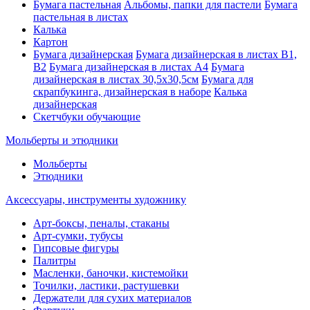
Бумага пастельная
Альбомы, папки для пастели
Бумага
пастельная в листах
Калька
Картон
Бумага дизайнерская
Бумага дизайнерская в листах В1,
В2
Бумага дизайнерская в листах А4
Бумага
дизайнерская в листах 30,5х30,5см
Бумага для
скрапбукинга, дизайнерская в наборе
Калька
дизайнерская
Скетчбуки обучающие
Мольберты и этюдники
Мольберты
Этюдники
Аксессуары, инструменты художнику
Арт-боксы, пеналы, стаканы
Арт-сумки, тубусы
Гипсовые фигуры
Палитры
Масленки, баночки, кистемойки
Точилки, ластики, растушевки
Держатели для сухих материалов