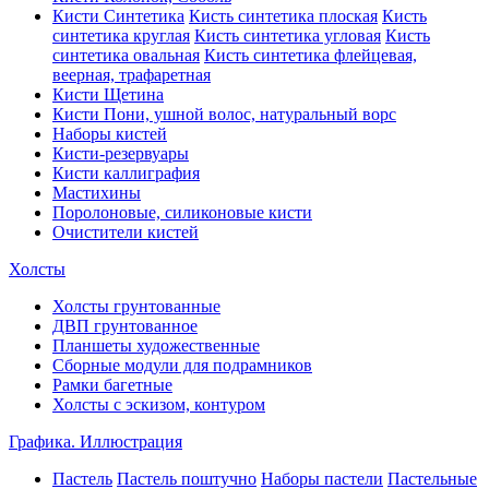
Кисти Синтетика
Кисть синтетика плоская
Кисть
синтетика круглая
Кисть синтетика угловая
Кисть
синтетика овальная
Кисть синтетика флейцевая,
веерная, трафаретная
Кисти Щетина
Кисти Пони, ушной волос, натуральный ворс
Наборы кистей
Кисти-резервуары
Кисти каллиграфия
Мастихины
Поролоновые, силиконовые кисти
Очистители кистей
Холсты
Холсты грунтованные
ДВП грунтованное
Планшеты художественные
Сборные модули для подрамников
Рамки багетные
Холсты c эскизом, контуром
Графика. Иллюстрация
Пастель
Пастель поштучно
Наборы пастели
Пастельные