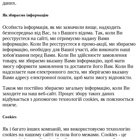
даних.
Як збираємо інформацію
Особиста інформація, як ми зазначили вище, надходить
безпосередньо від Вас, та з Вашого відома. Так, коли Ви
реєструєтеся на сайті, ми отримуємо надану Вами
інформацію. Коли Ви реєструєтеся в промо-акції, ми збираємо
інформацію, необхідну для Вашої участі, аби виконати наші
зобов'язання перед Вами. Коли Ви здійснюєте замовлення
товару, ми збираємо вказану Вами інформацію, щоб мати
змогу оформити замовлення та доставити його Вам. Коли Ви
надсилаєте нам електронного листа, ми зберігаємо вказану
Вами адресу електронної пошти, щоб мати змогу відповісти.
Також ми постійно збираємо загальну інформацію, коли Ви
заходите на наш веб-сайт. Процес збору таких даних
відбувається з допомогою технологій cookies, як пояснюється
нижче.
Cookies
Як і багато інших компаній, ми використовуємо технологію
cookies на нашому сайті та поза його межами. Cookies - це