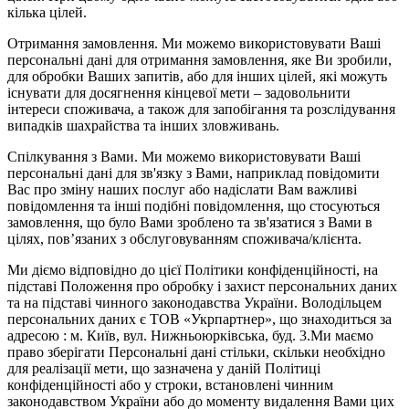
кілька цілей.
Отримання замовлення. Ми можемо використовувати Ваші
персональні дані для отримання замовлення, яке Ви зробили,
для обробки Ваших запитів, або для інших цілей, які можуть
існувати для досягнення кінцевої мети – задовольнити
інтереси споживача, а також для запобігання та розслідування
випадків шахрайства та інших зловживань.
Спілкування з Вами. Ми можемо використовувати Ваші
персональні дані для зв'язку з Вами, наприклад повідомити
Вас про зміну наших послуг або надіслати Вам важливі
повідомлення та інші подібні повідомлення, що стосуються
замовлення, що було Вами зроблено та зв'язатися з Вами в
цілях, пов’язаних з обслуговуванням споживача/клієнта.
Ми діємо відповідно до цієї Політики конфіденційності, на
підставі Положення про обробку і захист персональних даних
та на підставі чинного законодавства України. Володільцем
персональних даних є ТОВ «Укрпартнер», що знаходиться за
адресою : м. Київ, вул. Нижньоюркiвська, буд. 3.Ми маємо
право зберігати Персональні дані стільки, скільки необхідно
для реалізації мети, що зазначена у даній Політиці
конфіденційності або у строки, встановлені чинним
законодавством України або до моменту видалення Вами цих