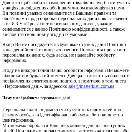
Для того щоб зробити замовлення товарів/послуг, брати участь
у акціях, дослідженнях або іншим чином взаємодіяти з нами,
Ви повинні уважно ознайомитися з Вашими правами та
обов’язками щодо обробки персональних даних, які зазначені
в ст. 8 З.У. «Про захист персональних даних» , уважно
ознайомитися з даною Політикою конфіденційності, а також
висловити свою повну згоду з їх умовами.
Якщо Ви не погоджуєтеся з будь-якою з умов даної Політики
конфіденційності та вищезазначеного Положення про захист
персональних даних, будь ласка, не надавайте особисту
інформацію.
Згоду на використання Вашої особистої інформації Ви можете
відкликати в будь-який момент. Для цього достатньо надіслати
повідомлення електронною поштою, з поміткою в темі листа
«Персональні дані», за адресою:
sale@masterkisti.com.ua
Чому ми обробляємо персональні дані
Персональні дані - відомості чи сукупність відомостей про
фізичну особу, яка ідентифікована або може бути конкретно
ідентифікована.
Ми можемо обробляти Ваші персональні дані для наступних
цілей. При цьому одночасно можуть застосовуватися одна або