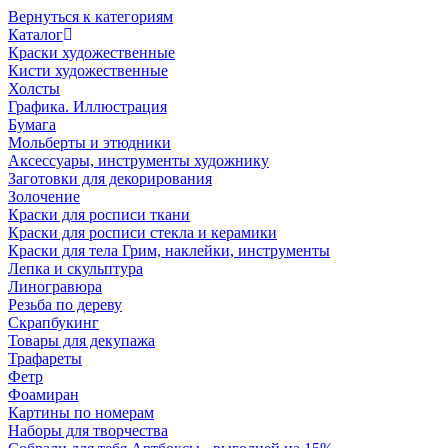
Вернуться к категориям
Каталог
Краски художественные
Кисти художественные
Холсты
Графика. Иллюстрация
Бумага
Мольберты и этюдники
Аксессуары, инструменты художнику
Заготовки для декорирования
Золочение
Краски для росписи ткани
Краски для росписи стекла и керамики
Краски для тела Грим, наклейки, инструменты
Лепка и скульптура
Линогравюра
Резьба по дереву
Скрапбукинг
Товары для декупажа
Трафареты
Фетр
Фоамиран
Картины по номерам
Наборы для творчества