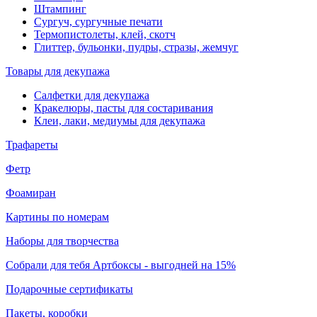
Штампинг
Сургуч, сургучные печати
Термопистолеты, клей, скотч
Глиттер, бульонки, пудры, стразы, жемчуг
Товары для декупажа
Салфетки для декупажа
Кракелюры, пасты для состаривания
Клеи, лаки, медиумы для декупажа
Трафареты
Фетр
Фоамиран
Картины по номерам
Наборы для творчества
Собрали для тебя Артбоксы - выгодней на 15%
Подарочные сертификаты
Пакеты, коробки