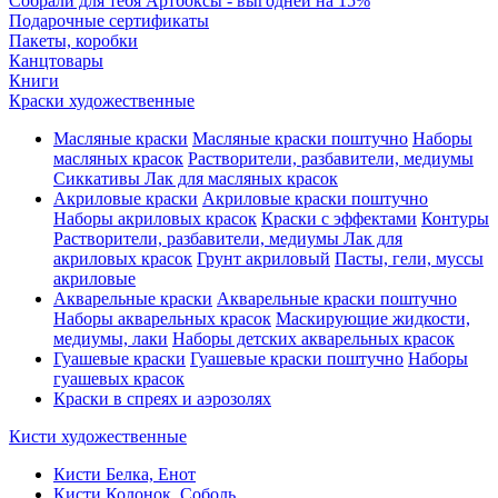
Собрали для тебя Артбоксы - выгодней на 15%
Подарочные сертификаты
Пакеты, коробки
Канцтовары
Книги
Краски художественные
Масляные краски
Масляные краски поштучно
Наборы
масляных красок
Растворители, разбавители, медиумы
Сиккативы
Лак для масляных красок
Акриловые краски
Акриловые краски поштучно
Наборы акриловых красок
Краски с эффектами
Контуры
Растворители, разбавители, медиумы
Лак для
акриловых красок
Грунт акриловый
Пасты, гели, муссы
акриловые
Акварельные краски
Акварельные краски поштучно
Наборы акварельных красок
Маскирующие жидкости,
медиумы, лаки
Наборы детских акварельных красок
Гуашевые краски
Гуашевые краски поштучно
Наборы
гуашевых красок
Краски в спреях и аэрозолях
Кисти художественные
Кисти Белка, Енот
Кисти Колонок, Соболь