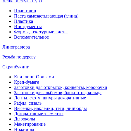
Лепка и скульптура
Пластилин
Паста самозастывающая (глина)
Пластика
Инструменты
Формы, текстурные листы
Вспомагательное
Линогравюра
Резьба по дереву
Скрапбукинг
Квиллинг. Оригами
Креп-бумага
Заготовки для открыток, конверты, коробочки
Заготовки для альбомов, блокнотов, кольца
Ленты, скотч, шнуры декоративные
Рафия, сизаль
Высечки, наклейки, теги, чипборды
Декоративные элементы
Дыроколы
Макетирование
Ножницы