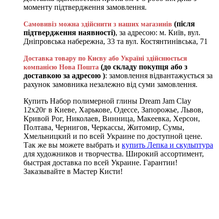
моменту підтвердження замовлення.
(після
Самовивіз можна здійснити з наших магазинів
підтвердження наявності)
, за адресою: м. Київ, вул.
Дніпровська набережна, 33 та вул. Костянтинівська, 71
Доставка товару по Києву або Україні здійснюється
(до складу покупця або з
компанією Нова Пошта
доставкою за адресою )
: замовлення відвантажується за
рахунок замовника незалежно від суми замовлення.
Купить Набор полимерной глины Dream Jam Clay
12х20г в Киеве, Харькове, Одессе, Запорожье, Львов,
Кривой Рог, Николаев, Винница, Макеевка, Херсон,
Полтава, Чернигов, Черкассы, Житомир, Сумы,
Хмельницкий и по всей Украине по доступной цене.
Так же вы можете выбрать и
купить Лепка и скульптура
для художников и творчества. Широкий ассортимент,
быстрая доставка по всей Украине. Гарантии!
Заказывайте в Мастер Кисти!