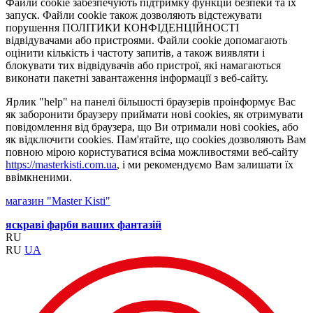
Файли cookie забезпечують підтримку функцій безпеки та їх
запуск. Файли cookie також дозволяють відстежувати
порушення ПОЛІТИКИ КОНФІДЕНЦІЙНОСТІ
відвідувачами або пристроями. Файли cookie допомагають
оцінити кількість і частоту запитів, а також виявляти і
блокувати тих відвідувачів або пристрої, які намагаються
виконати пакетні завантаження інформації з веб-сайту.
Ярлик "help" на панелі більшості браузерів проінформує Вас
як заборонити браузеру приймати нові cookies, як отримувати
повідомлення від браузера, що Ви отримали нові cookies, або
як відключити cookies. Пам'ятайте, що cookies дозволяють Вам
повною мірою користуватися всіма можливостями веб-сайту
https://masterkisti.com.ua
, і ми рекомендуємо Вам залишати їх
ввімкненими.
магазин "Master Kisti"
яскраві фарби ваших фантазій
RU
RU
UA