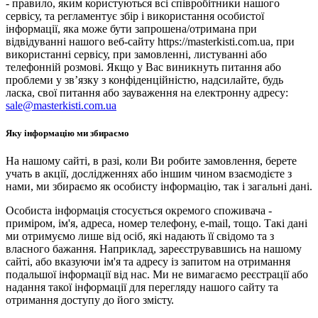
- правило, яким користуються всі співробітники нашого
сервісу, та регламентує збір і використання особистої
інформації, яка може бути запрошена/отримана при
відвідуванні нашого веб-сайту https://masterkisti.com.ua, при
використанні сервісу, при замовленні, листуванні або
телефонній розмові. Якщо у Вас виникнуть питання або
проблеми у зв’язку з конфіденційністю, надсилайте, будь
ласка, свої питання або зауваження на електронну адресу:
sale@masterkisti.com.ua
Яку інформацію ми збираємо
На нашому сайті, в разі, коли Ви робите замовлення, берете
учать в акції, дослідженнях або іншим чином взаємодієте з
нами, ми збираємо як особисту інформацію, так і загальні дані.
Особиста інформація стосується окремого споживача -
приміром, ім'я, адреса, номер телефону, e-mail, тощо. Такі дані
ми отримуємо лише від осіб, які надають її свідомо та з
власного бажання. Наприклад, зареєструвавшись на нашому
сайті, або вказуючи ім'я та адресу із запитом на отримання
подальшої інформації від нас. Ми не вимагаємо реєстрації або
надання такої інформації для перегляду нашого сайту та
отримання доступу до його змісту.