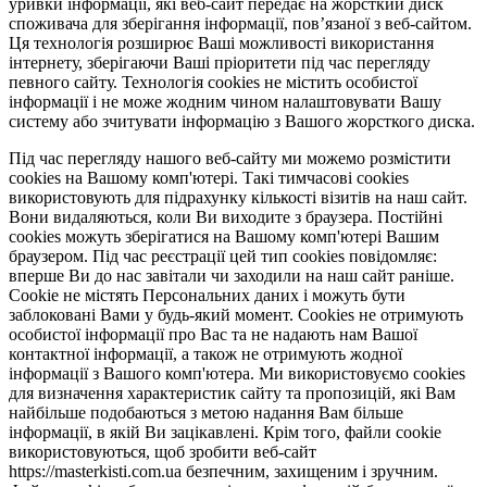
уривки інформації, які веб-сайт передає на жорсткий диск
споживача для зберігання інформації, пов’язаної з веб-сайтом.
Ця технологія розширює Ваші можливості використання
інтернету, зберігаючи Ваші пріоритети під час перегляду
певного сайту. Технологія cookies не містить особистої
інформації і не може жодним чином налаштовувати Вашу
систему або зчитувати інформацію з Вашого жорсткого диска.
Під час перегляду нашого веб-сайту ми можемо розмістити
cookies на Вашому комп'ютері. Такі тимчасові cookies
використовують для підрахунку кількості візитів на наш сайт.
Вони видаляються, коли Ви виходите з браузера. Постійні
cookies можуть зберігатися на Вашому комп'ютері Вашим
браузером. Під час реєстрації цей тип cookies повідомляє:
вперше Ви до нас завітали чи заходили на наш сайт раніше.
Cookie не містять Персональних даних і можуть бути
заблоковані Вами у будь-який момент. Сookies не отримують
особистої інформації про Вас та не надають нам Вашої
контактної інформації, а також не отримують жодної
інформації з Вашого комп'ютера. Ми використовуємо cookies
для визначення характеристик сайту та пропозицій, які Вам
найбільше подобаються з метою надання Вам більше
інформації, в якій Ви зацікавлені. Крім того, файли cookie
використовуються, щоб зробити веб-сайт
https://masterkisti.com.ua безпечним, захищеним і зручним.