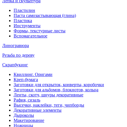
Лепка и скульптура
Пластилин
Паста самозастывающая (глина)
Пластика
Инструменты
Формы, текстурные листы
Вспомагательное
Линогравюра
Резьба по дереву
Скрапбукинг
Квиллинг. Оригами
Креп-бумага
Заготовки для открыток, конверты, коробочки
Заготовки для альбомов, блокнотов, кольца
Ленты, скотч, шнуры декоративные
Рафия, сизаль
Высечки, наклейки, теги, чипборды
Декоративные элементы
Дыроколы
Макетирование
Ножницы