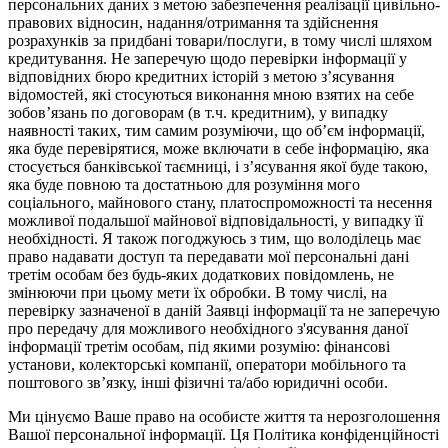
персональних даних з метою забезпечення реалізації цивільно-
правових відносин, надання/отримання та здійснення
розрахунків за придбані товари/послуги, в тому числі шляхом
кредитування. Не заперечую щодо перевірки інформації у
відповідних бюро кредитних історій з метою з’ясування
відомостей, які стосуються виконання мною взятих на себе
зобов’язань по договорам (в т.ч. кредитним), у випадку
наявності таких, тим самим розуміючи, що об’єм інформації,
яка буде перевірятися, може включати в себе інформацію, яка
стосується банківської таємниці, і з’ясування якої буде такою,
яка буде повною та достатньою для розуміння мого
соціального, майнового стану, платоспроможності та несення
можливої подальшої майнової відповідальності, у випадку її
необхідності. Я також погоджуюсь з тим, що володілець має
право надавати доступ та передавати мої персональні дані
третім особам без будь-яких додаткових повідомлень, не
змінюючи при цьому мети їх обробки. В тому числі, на
перевірку зазначеної в даній Заявці інформації та не заперечую
про передачу для можливого необхідного з'ясування даної
інформації третім особам, під якими розумію: фінансові
установи, колекторські компанії, оператори мобільного та
поштового зв’язку, інші фізичні та/або юридичні особи.
Ми цінуємо Ваше право на особисте життя та нерозголошення
Вашої персональної інформації. Ця Політика конфіденційності