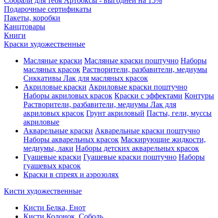
Собрали для тебя Артбоксы - выгодней на 15%
Подарочные сертификаты
Пакеты, коробки
Канцтовары
Книги
Краски художественные
Масляные краски
Масляные краски поштучно
Наборы
масляных красок
Растворители, разбавители, медиумы
Сиккативы
Лак для масляных красок
Акриловые краски
Акриловые краски поштучно
Наборы акриловых красок
Краски с эффектами
Контуры
Растворители, разбавители, медиумы
Лак для
акриловых красок
Грунт акриловый
Пасты, гели, муссы
акриловые
Акварельные краски
Акварельные краски поштучно
Наборы акварельных красок
Маскирующие жидкости,
медиумы, лаки
Наборы детских акварельных красок
Гуашевые краски
Гуашевые краски поштучно
Наборы
гуашевых красок
Краски в спреях и аэрозолях
Кисти художественные
Кисти Белка, Енот
Кисти Колонок, Соболь