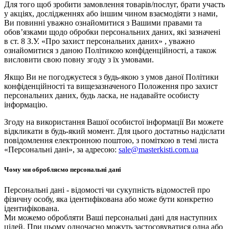
Для того щоб зробити замовлення товарів/послуг, брати участь
у акціях, дослідженнях або іншим чином взаємодіяти з нами,
Ви повинні уважно ознайомитися з Вашими правами та
обов’язками щодо обробки персональних даних, які зазначені
в ст. 8 З.У. «Про захист персональних даних» , уважно
ознайомитися з даною Політикою конфіденційності, а також
висловити свою повну згоду з їх умовами.
Якщо Ви не погоджуєтеся з будь-якою з умов даної Політики
конфіденційності та вищезазначеного Положення про захист
персональних даних, будь ласка, не надавайте особисту
інформацію.
Згоду на використання Вашої особистої інформації Ви можете
відкликати в будь-який момент. Для цього достатньо надіслати
повідомлення електронною поштою, з поміткою в темі листа
«Персональні дані», за адресою:
sale@masterkisti.com.ua
Чому ми обробляємо персональні дані
Персональні дані - відомості чи сукупність відомостей про
фізичну особу, яка ідентифікована або може бути конкретно
ідентифікована.
Ми можемо обробляти Ваші персональні дані для наступних
цілей. При цьому одночасно можуть застосовуватися одна або