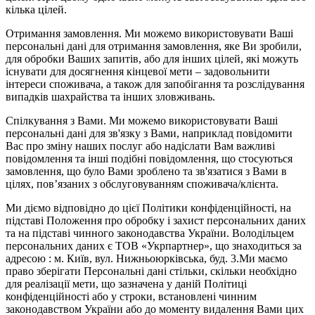
кілька цілей.
Отримання замовлення. Ми можемо використовувати Ваші
персональні дані для отримання замовлення, яке Ви зробили,
для обробки Ваших запитів, або для інших цілей, які можуть
існувати для досягнення кінцевої мети – задовольнити
інтереси споживача, а також для запобігання та розслідування
випадків шахрайства та інших зловживань.
Спілкування з Вами. Ми можемо використовувати Ваші
персональні дані для зв'язку з Вами, наприклад повідомити
Вас про зміну наших послуг або надіслати Вам важливі
повідомлення та інші подібні повідомлення, що стосуються
замовлення, що було Вами зроблено та зв'язатися з Вами в
цілях, пов’язаних з обслуговуванням споживача/клієнта.
Ми діємо відповідно до цієї Політики конфіденційності, на
підставі Положення про обробку і захист персональних даних
та на підставі чинного законодавства України. Володільцем
персональних даних є ТОВ «Укрпартнер», що знаходиться за
адресою : м. Київ, вул. Нижньоюркiвська, буд. 3.Ми маємо
право зберігати Персональні дані стільки, скільки необхідно
для реалізації мети, що зазначена у даній Політиці
конфіденційності або у строки, встановлені чинним
законодавством України або до моменту видалення Вами цих