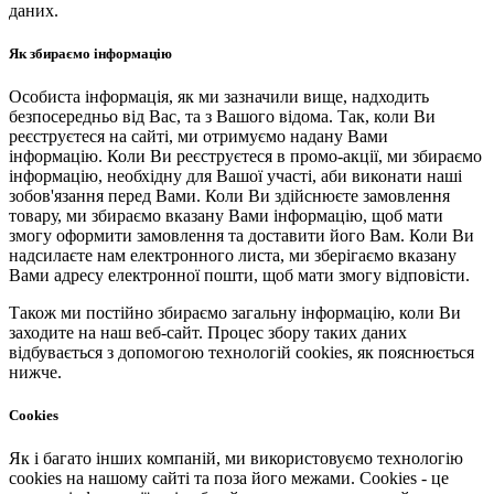
даних.
Як збираємо інформацію
Особиста інформація, як ми зазначили вище, надходить
безпосередньо від Вас, та з Вашого відома. Так, коли Ви
реєструєтеся на сайті, ми отримуємо надану Вами
інформацію. Коли Ви реєструєтеся в промо-акції, ми збираємо
інформацію, необхідну для Вашої участі, аби виконати наші
зобов'язання перед Вами. Коли Ви здійснюєте замовлення
товару, ми збираємо вказану Вами інформацію, щоб мати
змогу оформити замовлення та доставити його Вам. Коли Ви
надсилаєте нам електронного листа, ми зберігаємо вказану
Вами адресу електронної пошти, щоб мати змогу відповісти.
Також ми постійно збираємо загальну інформацію, коли Ви
заходите на наш веб-сайт. Процес збору таких даних
відбувається з допомогою технологій cookies, як пояснюється
нижче.
Cookies
Як і багато інших компаній, ми використовуємо технологію
cookies на нашому сайті та поза його межами. Cookies - це