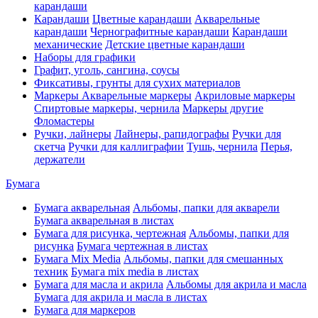
карандаши
Карандаши
Цветные карандаши
Акварельные
карандаши
Чернографитные карандаши
Карандаши
механические
Детские цветные карандаши
Наборы для графики
Графит, уголь, сангина, соусы
Фиксативы, грунты для сухих материалов
Маркеры
Акварельные маркеры
Акриловые маркеры
Спиртовые маркеры, чернила
Маркеры другие
Фломастеры
Ручки, лайнеры
Лайнеры, рапидографы
Ручки для
скетча
Ручки для каллиграфии
Тушь, чернила
Перья,
держатели
Бумага
Бумага акварельная
Альбомы, папки для акварели
Бумага акварельная в листах
Бумага для рисунка, чертежная
Альбомы, папки для
рисунка
Бумага чертежная в листах
Бумага Mix Media
Альбомы, папки для смешанных
техник
Бумага mix media в листах
Бумага для масла и акрила
Альбомы для акрила и масла
Бумага для акрила и масла в листах
Бумага для маркеров