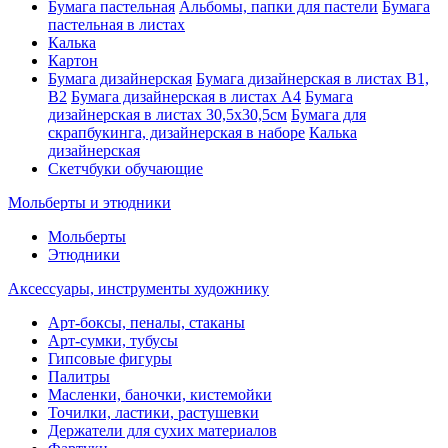
Бумага пастельная
Альбомы, папки для пастели
Бумага
пастельная в листах
Калька
Картон
Бумага дизайнерская
Бумага дизайнерская в листах В1,
В2
Бумага дизайнерская в листах А4
Бумага
дизайнерская в листах 30,5х30,5см
Бумага для
скрапбукинга, дизайнерская в наборе
Калька
дизайнерская
Скетчбуки обучающие
Мольберты и этюдники
Мольберты
Этюдники
Аксессуары, инструменты художнику
Арт-боксы, пеналы, стаканы
Арт-сумки, тубусы
Гипсовые фигуры
Палитры
Масленки, баночки, кистемойки
Точилки, ластики, растушевки
Держатели для сухих материалов