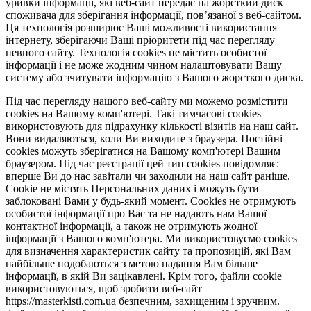
уривки інформації, які веб-сайт передає на жорсткий диск
споживача для зберігання інформації, пов’язаної з веб-сайтом.
Ця технологія розширює Ваші можливості використання
інтернету, зберігаючи Ваші пріоритети під час перегляду
певного сайту. Технологія cookies не містить особистої
інформації і не може жодним чином налаштовувати Вашу
систему або зчитувати інформацію з Вашого жорсткого диска.
Під час перегляду нашого веб-сайту ми можемо розмістити
cookies на Вашому комп'ютері. Такі тимчасові cookies
використовують для підрахунку кількості візитів на наш сайт.
Вони видаляються, коли Ви виходите з браузера. Постійні
cookies можуть зберігатися на Вашому комп'ютері Вашим
браузером. Під час реєстрації цей тип cookies повідомляє:
вперше Ви до нас завітали чи заходили на наш сайт раніше.
Cookie не містять Персональних даних і можуть бути
заблоковані Вами у будь-який момент. Сookies не отримують
особистої інформації про Вас та не надають нам Вашої
контактної інформації, а також не отримують жодної
інформації з Вашого комп'ютера. Ми використовуємо cookies
для визначення характеристик сайту та пропозицій, які Вам
найбільше подобаються з метою надання Вам більше
інформації, в якій Ви зацікавлені. Крім того, файли cookie
використовуються, щоб зробити веб-сайт
https://masterkisti.com.ua безпечним, захищеним і зручним.