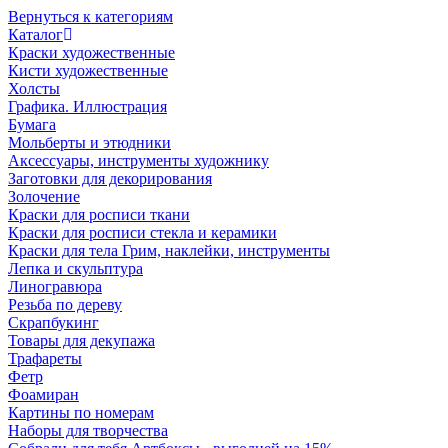
Вернуться к категориям
Каталог
Краски художественные
Кисти художественные
Холсты
Графика. Иллюстрация
Бумага
Мольберты и этюдники
Аксессуары, инструменты художнику
Заготовки для декорирования
Золочение
Краски для росписи ткани
Краски для росписи стекла и керамики
Краски для тела Грим, наклейки, инструменты
Лепка и скульптура
Линогравюра
Резьба по дереву
Скрапбукинг
Товары для декупажа
Трафареты
Фетр
Фоамиран
Картины по номерам
Наборы для творчества