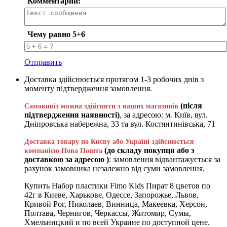
Комментарий:
Чему равно 5+6
Отправить
Доставка здійснюється протягом 1-3 робочих днів з
моменту підтвердження замовлення.
(після
Самовивіз можна здійснити з наших магазинів
підтвердження наявності)
, за адресою: м. Київ, вул.
Дніпровська набережна, 33 та вул. Костянтинівська, 71
Доставка товару по Києву або Україні здійснюється
(до складу покупця або з
компанією Нова Пошта
доставкою за адресою )
: замовлення відвантажується за
рахунок замовника незалежно від суми замовлення.
Купить Набор пластики Fimo Kids Пират 8 цветов по
42г в Киеве, Харькове, Одессе, Запорожье, Львов,
Кривой Рог, Николаев, Винница, Макеевка, Херсон,
Полтава, Чернигов, Черкассы, Житомир, Сумы,
Хмельницкий и по всей Украине по доступной цене.