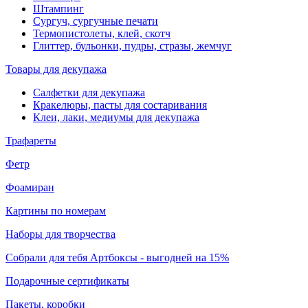
Штампинг
Сургуч, сургучные печати
Термопистолеты, клей, скотч
Глиттер, бульонки, пудры, стразы, жемчуг
Товары для декупажа
Салфетки для декупажа
Кракелюры, пасты для состаривания
Клеи, лаки, медиумы для декупажа
Трафареты
Фетр
Фоамиран
Картины по номерам
Наборы для творчества
Собрали для тебя Артбоксы - выгодней на 15%
Подарочные сертификаты
Пакеты, коробки