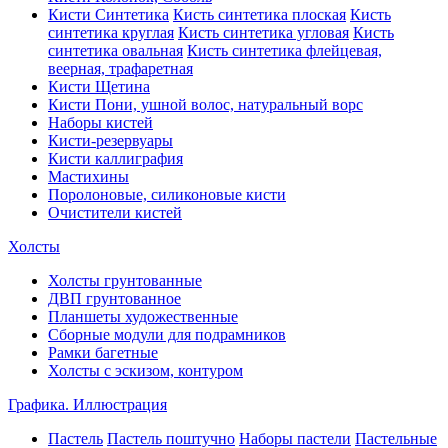
Кисти Синтетика
Кисть синтетика плоская
Кисть
синтетика круглая
Кисть синтетика угловая
Кисть
синтетика овальная
Кисть синтетика флейцевая,
веерная, трафаретная
Кисти Щетина
Кисти Пони, ушной волос, натуральный ворс
Наборы кистей
Кисти-резервуары
Кисти каллиграфия
Мастихины
Поролоновые, силиконовые кисти
Очистители кистей
Холсты
Холсты грунтованные
ДВП грунтованное
Планшеты художественные
Сборные модули для подрамников
Рамки багетные
Холсты c эскизом, контуром
Графика. Иллюстрация
Пастель
Пастель поштучно
Наборы пастели
Пастельные