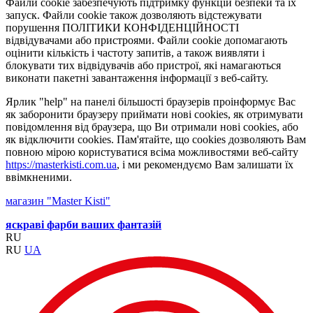
Файли cookie забезпечують підтримку функцій безпеки та їх
запуск. Файли cookie також дозволяють відстежувати
порушення ПОЛІТИКИ КОНФІДЕНЦІЙНОСТІ
відвідувачами або пристроями. Файли cookie допомагають
оцінити кількість і частоту запитів, а також виявляти і
блокувати тих відвідувачів або пристрої, які намагаються
виконати пакетні завантаження інформації з веб-сайту.
Ярлик "help" на панелі більшості браузерів проінформує Вас
як заборонити браузеру приймати нові cookies, як отримувати
повідомлення від браузера, що Ви отримали нові cookies, або
як відключити cookies. Пам'ятайте, що cookies дозволяють Вам
повною мірою користуватися всіма можливостями веб-сайту
https://masterkisti.com.ua
, і ми рекомендуємо Вам залишати їх
ввімкненими.
магазин "Master Kisti"
яскраві фарби ваших фантазій
RU
RU
UA