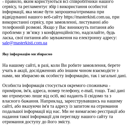
- правило, яким користуються всі співробітники нашого
сервісу, та регламентує збір і використання особистої
інформації, яка може бути запрошена/отримана при
відвідуванні нашого веб-сайту https://masterkisti.com.ua, при
використанні сервісу, при замовленні, листуванні або
телефонній розмові. Якщо у Вас виникнуть питання або
проблеми у зв’язку з конфіденційністю, надсилайте, будь
ласка, свої питання або зауваження на електронну адресу:
sale@masterkisti.com.ua
Яку інформацію ми збираємо
На нашому сайті, в разі, коли Ви робите замовлення, берете
учать в акції, дослідженнях або іншим чином взаємодієте з
нами, ми збираємо як особисту інформацію, так і загальні дані.
Особиста інформація стосується окремого споживача -
приміром, ім'я, адреса, номер телефону, e-mail, тощо. Такі дані
ми отримуємо лише від осіб, які надають її свідомо та з
власного бажання. Наприклад, зареєструвавшись на нашому
сайті, або вказуючи ім'я та адресу із запитом на отримання
подальшої інформації від нас. Ми не вимагаємо реєстрації або
надання такої інформації для перегляду нашого сайту та
отримання доступу до його змісту.