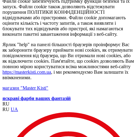
Файли cookie забезпечують підтримку функцій безпеки та їх
запуск. Файли cookie також дозволяють відстежувати
порушення ПОЛІТИКИ КОНФІДЕНЦІЙНОСТІ
відвідувачами або пристроями. Файли cookie допомагають
оцінити кількість і частоту запитів, а також виявляти і
блокувати тих відвідувачів або пристрої, які намагаються
виконати пакетні завантаження інформації з веб-сайту.
Ярлик "help" на панелі більшості браузерів проінформує Вас
як заборонити браузеру приймати нові cookies, як отримувати
повідомлення від браузера, що Ви отримали нові cookies, або
як відключити cookies. Пам'ятайте, що cookies дозволяють Вам
повною мірою користуватися всіма можливостями веб-сайту
https://masterkisti.com.ua
, і ми рекомендуємо Вам залишати їх
ввімкненими.
магазин "Master Kisti"
яскраві фарби ваших фантазій
RU
RU
UA