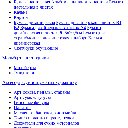
Бумага пастельная
Альбомы, папки для пастели
Бумага
пастельная в листах
Калька
Картон
Бумага дизайнерская
Бумага дизайнерская в листах В1,
В2
Бумага дизайнерская в листах А4
Бумага
дизайнерская в листах 30,5х30,5см
Бумага для
скрапбукинга, дизайнерская в наборе
Калька
дизайнерская
Скетчбуки обучающие
Мольберты и этюдники
Мольберты
Этюдники
Аксессуары, инструменты художнику
Арт-боксы, пеналы, стаканы
Арт-сумки, тубусы
Гипсовые фигуры
Палитры
Масленки, баночки, кистемойки
Точилки, ластики, растушевки
Держатели для сухих материалов