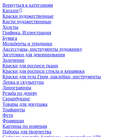
Вернуться к категориям
Каталог
Краски художественные
Кисти художественные
Холсты
Графика. Иллюстрация
Бумага
Мольберты и этюдники
Аксессуары, инструменты художнику
Заготовки для декорирования
Золочение
Краски для росписи ткани
Краски для росписи стекла и керамики
Краски для тела Грим, наклейки, инструменты
Лепка и скульптура
Линогравюра
Резьба по дереву
Скрапбукинг
Товары для декупажа
Трафареты
Фетр
Фоамиран
Картины по номерам
Наборы для творчества