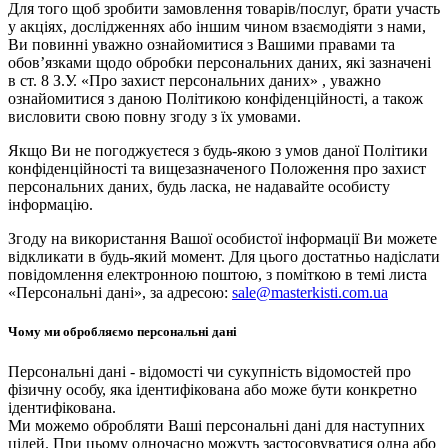
Для того щоб зробити замовлення товарів/послуг, брати участь
у акціях, дослідженнях або іншим чином взаємодіяти з нами,
Ви повинні уважно ознайомитися з Вашими правами та
обов’язками щодо обробки персональних даних, які зазначені
в ст. 8 З.У. «Про захист персональних даних» , уважно
ознайомитися з даною Політикою конфіденційності, а також
висловити свою повну згоду з їх умовами.
Якщо Ви не погоджуєтеся з будь-якою з умов даної Політики
конфіденційності та вищезазначеного Положення про захист
персональних даних, будь ласка, не надавайте особисту
інформацію.
Згоду на використання Вашої особистої інформації Ви можете
відкликати в будь-який момент. Для цього достатньо надіслати
повідомлення електронною поштою, з поміткою в темі листа
«Персональні дані», за адресою:
sale@masterkisti.com.ua
Чому ми обробляємо персональні дані
Персональні дані - відомості чи сукупність відомостей про
фізичну особу, яка ідентифікована або може бути конкретно
ідентифікована.
Ми можемо обробляти Ваші персональні дані для наступних
цілей. При цьому одночасно можуть застосовуватися одна або