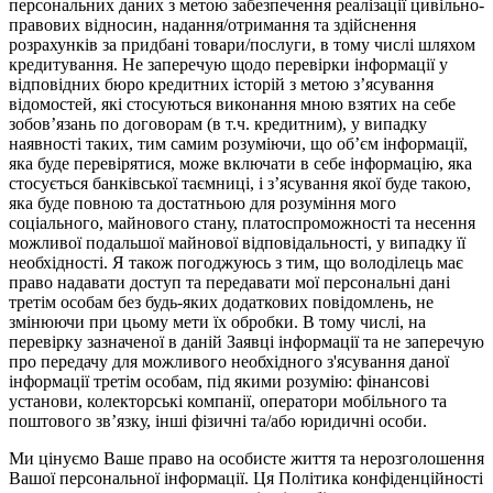
персональних даних з метою забезпечення реалізації цивільно-
правових відносин, надання/отримання та здійснення
розрахунків за придбані товари/послуги, в тому числі шляхом
кредитування. Не заперечую щодо перевірки інформації у
відповідних бюро кредитних історій з метою з’ясування
відомостей, які стосуються виконання мною взятих на себе
зобов’язань по договорам (в т.ч. кредитним), у випадку
наявності таких, тим самим розуміючи, що об’єм інформації,
яка буде перевірятися, може включати в себе інформацію, яка
стосується банківської таємниці, і з’ясування якої буде такою,
яка буде повною та достатньою для розуміння мого
соціального, майнового стану, платоспроможності та несення
можливої подальшої майнової відповідальності, у випадку її
необхідності. Я також погоджуюсь з тим, що володілець має
право надавати доступ та передавати мої персональні дані
третім особам без будь-яких додаткових повідомлень, не
змінюючи при цьому мети їх обробки. В тому числі, на
перевірку зазначеної в даній Заявці інформації та не заперечую
про передачу для можливого необхідного з'ясування даної
інформації третім особам, під якими розумію: фінансові
установи, колекторські компанії, оператори мобільного та
поштового зв’язку, інші фізичні та/або юридичні особи.
Ми цінуємо Ваше право на особисте життя та нерозголошення
Вашої персональної інформації. Ця Політика конфіденційності