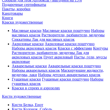
Собрали для тебя Артбоксы - выгодней на 15%
Подарочные сертификаты
Пакеты, коробки
Канцтовары
Книги
Краски художественные
Масляные краски
Масляные краски поштучно
Наборы
масляных красок
Растворители, разбавители, медиумы
Сиккативы
Лак для масляных красок
Акриловые краски
Акриловые краски поштучно
Наборы акриловых красок
Краски с эффектами
Контуры
Растворители, разбавители, медиумы
Лак для
акриловых красок
Грунт акриловый
Пасты, гели, муссы
акриловые
Акварельные краски
Акварельные краски поштучно
Наборы акварельных красок
Маскирующие жидкости,
медиумы, лаки
Наборы детских акварельных красок
Гуашевые краски
Гуашевые краски поштучно
Наборы
гуашевых красок
Краски в спреях и аэрозолях
Кисти художественные
Кисти Белка, Енот
Кисти Колонок, Соболь