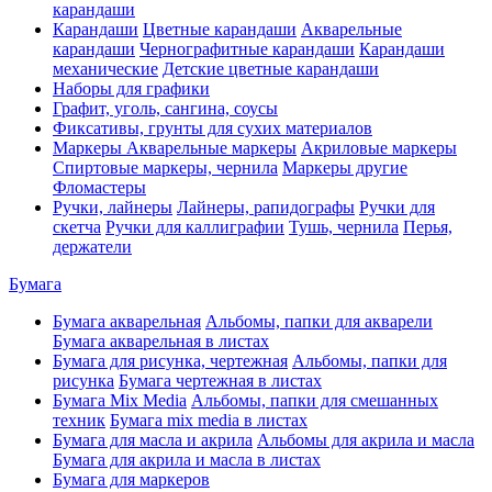
карандаши
Карандаши
Цветные карандаши
Акварельные
карандаши
Чернографитные карандаши
Карандаши
механические
Детские цветные карандаши
Наборы для графики
Графит, уголь, сангина, соусы
Фиксативы, грунты для сухих материалов
Маркеры
Акварельные маркеры
Акриловые маркеры
Спиртовые маркеры, чернила
Маркеры другие
Фломастеры
Ручки, лайнеры
Лайнеры, рапидографы
Ручки для
скетча
Ручки для каллиграфии
Тушь, чернила
Перья,
держатели
Бумага
Бумага акварельная
Альбомы, папки для акварели
Бумага акварельная в листах
Бумага для рисунка, чертежная
Альбомы, папки для
рисунка
Бумага чертежная в листах
Бумага Mix Media
Альбомы, папки для смешанных
техник
Бумага mix media в листах
Бумага для масла и акрила
Альбомы для акрила и масла
Бумага для акрила и масла в листах
Бумага для маркеров