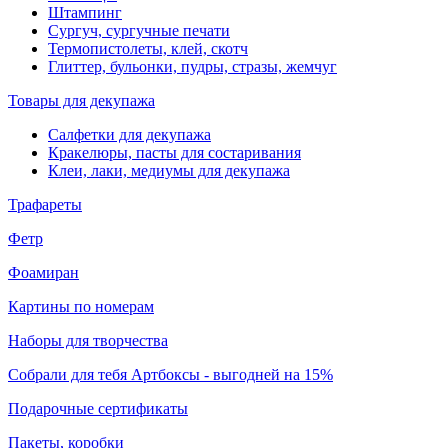
Штампинг
Сургуч, сургучные печати
Термопистолеты, клей, скотч
Глиттер, бульонки, пудры, стразы, жемчуг
Товары для декупажа
Салфетки для декупажа
Кракелюры, пасты для состаривания
Клеи, лаки, медиумы для декупажа
Трафареты
Фетр
Фоамиран
Картины по номерам
Наборы для творчества
Собрали для тебя Артбоксы - выгодней на 15%
Подарочные сертификаты
Пакеты, коробки