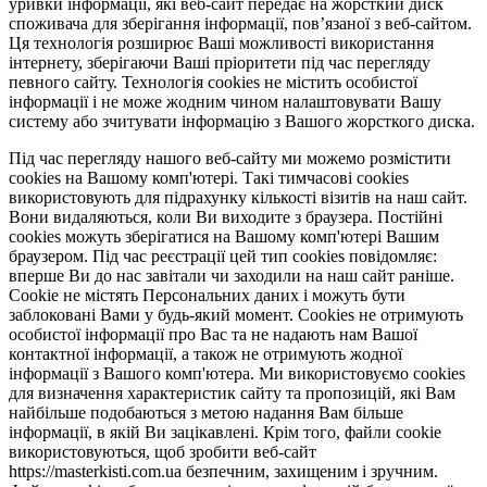
уривки інформації, які веб-сайт передає на жорсткий диск
споживача для зберігання інформації, пов’язаної з веб-сайтом.
Ця технологія розширює Ваші можливості використання
інтернету, зберігаючи Ваші пріоритети під час перегляду
певного сайту. Технологія cookies не містить особистої
інформації і не може жодним чином налаштовувати Вашу
систему або зчитувати інформацію з Вашого жорсткого диска.
Під час перегляду нашого веб-сайту ми можемо розмістити
cookies на Вашому комп'ютері. Такі тимчасові cookies
використовують для підрахунку кількості візитів на наш сайт.
Вони видаляються, коли Ви виходите з браузера. Постійні
cookies можуть зберігатися на Вашому комп'ютері Вашим
браузером. Під час реєстрації цей тип cookies повідомляє:
вперше Ви до нас завітали чи заходили на наш сайт раніше.
Cookie не містять Персональних даних і можуть бути
заблоковані Вами у будь-який момент. Сookies не отримують
особистої інформації про Вас та не надають нам Вашої
контактної інформації, а також не отримують жодної
інформації з Вашого комп'ютера. Ми використовуємо cookies
для визначення характеристик сайту та пропозицій, які Вам
найбільше подобаються з метою надання Вам більше
інформації, в якій Ви зацікавлені. Крім того, файли cookie
використовуються, щоб зробити веб-сайт
https://masterkisti.com.ua безпечним, захищеним і зручним.