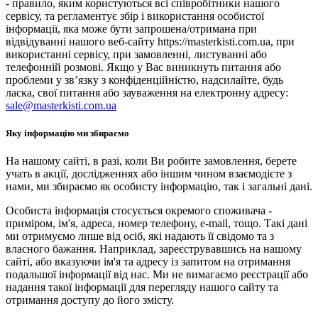
- правило, яким користуються всі співробітники нашого
сервісу, та регламентує збір і використання особистої
інформації, яка може бути запрошена/отримана при
відвідуванні нашого веб-сайту https://masterkisti.com.ua, при
використанні сервісу, при замовленні, листуванні або
телефонній розмові. Якщо у Вас виникнуть питання або
проблеми у зв’язку з конфіденційністю, надсилайте, будь
ласка, свої питання або зауваження на електронну адресу:
sale@masterkisti.com.ua
Яку інформацію ми збираємо
На нашому сайті, в разі, коли Ви робите замовлення, берете
учать в акції, дослідженнях або іншим чином взаємодієте з
нами, ми збираємо як особисту інформацію, так і загальні дані.
Особиста інформація стосується окремого споживача -
приміром, ім'я, адреса, номер телефону, e-mail, тощо. Такі дані
ми отримуємо лише від осіб, які надають її свідомо та з
власного бажання. Наприклад, зареєструвавшись на нашому
сайті, або вказуючи ім'я та адресу із запитом на отримання
подальшої інформації від нас. Ми не вимагаємо реєстрації або
надання такої інформації для перегляду нашого сайту та
отримання доступу до його змісту.