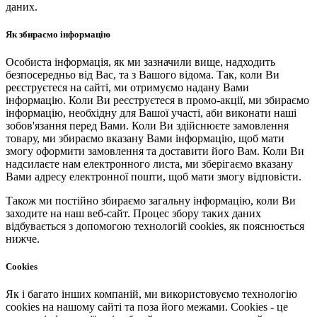
даних.
Як збираємо інформацію
Особиста інформація, як ми зазначили вище, надходить
безпосередньо від Вас, та з Вашого відома. Так, коли Ви
реєструєтеся на сайті, ми отримуємо надану Вами
інформацію. Коли Ви реєструєтеся в промо-акції, ми збираємо
інформацію, необхідну для Вашої участі, аби виконати наші
зобов'язання перед Вами. Коли Ви здійснюєте замовлення
товару, ми збираємо вказану Вами інформацію, щоб мати
змогу оформити замовлення та доставити його Вам. Коли Ви
надсилаєте нам електронного листа, ми зберігаємо вказану
Вами адресу електронної пошти, щоб мати змогу відповісти.
Також ми постійно збираємо загальну інформацію, коли Ви
заходите на наш веб-сайт. Процес збору таких даних
відбувається з допомогою технологій cookies, як пояснюється
нижче.
Cookies
Як і багато інших компаній, ми використовуємо технологію
cookies на нашому сайті та поза його межами. Cookies - це