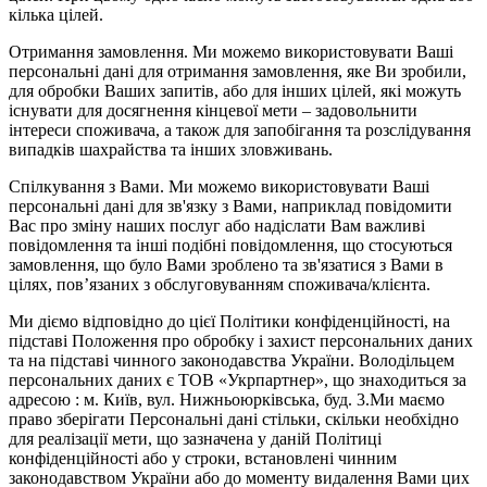
кілька цілей.
Отримання замовлення. Ми можемо використовувати Ваші
персональні дані для отримання замовлення, яке Ви зробили,
для обробки Ваших запитів, або для інших цілей, які можуть
існувати для досягнення кінцевої мети – задовольнити
інтереси споживача, а також для запобігання та розслідування
випадків шахрайства та інших зловживань.
Спілкування з Вами. Ми можемо використовувати Ваші
персональні дані для зв'язку з Вами, наприклад повідомити
Вас про зміну наших послуг або надіслати Вам важливі
повідомлення та інші подібні повідомлення, що стосуються
замовлення, що було Вами зроблено та зв'язатися з Вами в
цілях, пов’язаних з обслуговуванням споживача/клієнта.
Ми діємо відповідно до цієї Політики конфіденційності, на
підставі Положення про обробку і захист персональних даних
та на підставі чинного законодавства України. Володільцем
персональних даних є ТОВ «Укрпартнер», що знаходиться за
адресою : м. Київ, вул. Нижньоюркiвська, буд. 3.Ми маємо
право зберігати Персональні дані стільки, скільки необхідно
для реалізації мети, що зазначена у даній Політиці
конфіденційності або у строки, встановлені чинним
законодавством України або до моменту видалення Вами цих