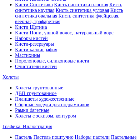
Кисти Синтетика
Кисть синтетика плоская
Кисть
синтетика круглая
Кисть синтетика угловая
Кисть
синтетика овальная
Кисть синтетика флейцевая,
веерная, трафаретная
Кисти Щетина
Кисти Пони, ушной волос, натуральный ворс
Наборы кистей
Кисти-резервуары
Кисти каллиграфия
Мастихины
Поролоновые, силиконовые кисти
Очистители кистей
Холсты
Холсты грунтованные
ДВП грунтованное
Планшеты художественные
Сборные модули для подрамников
Рамки багетные
Холсты c эскизом, контуром
Графика. Иллюстрация
Пастель
Пастель поштучно
Наборы пастели
Пастельные