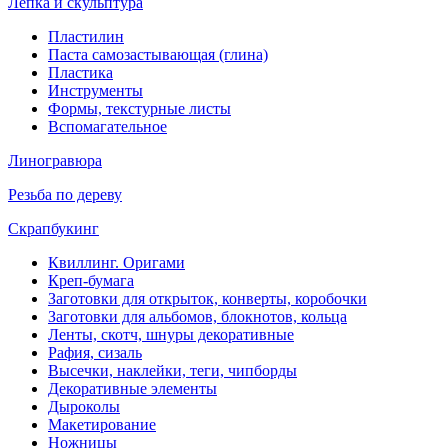
Лепка и скульптура
Пластилин
Паста самозастывающая (глина)
Пластика
Инструменты
Формы, текстурные листы
Вспомагательное
Линогравюра
Резьба по дереву
Скрапбукинг
Квиллинг. Оригами
Креп-бумага
Заготовки для открыток, конверты, коробочки
Заготовки для альбомов, блокнотов, кольца
Ленты, скотч, шнуры декоративные
Рафия, сизаль
Высечки, наклейки, теги, чипборды
Декоративные элементы
Дыроколы
Макетирование
Ножницы