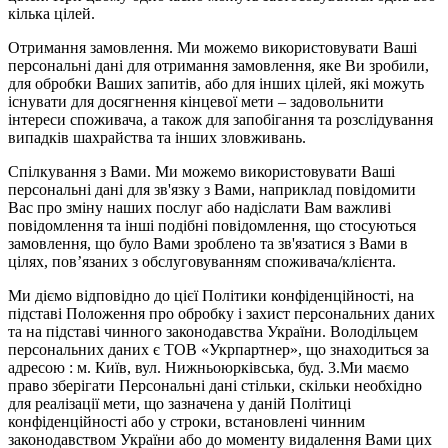
кілька цілей.
Отримання замовлення. Ми можемо використовувати Ваші
персональні дані для отримання замовлення, яке Ви зробили,
для обробки Ваших запитів, або для інших цілей, які можуть
існувати для досягнення кінцевої мети – задовольнити
інтереси споживача, а також для запобігання та розслідування
випадків шахрайства та інших зловживань.
Спілкування з Вами. Ми можемо використовувати Ваші
персональні дані для зв'язку з Вами, наприклад повідомити
Вас про зміну наших послуг або надіслати Вам важливі
повідомлення та інші подібні повідомлення, що стосуються
замовлення, що було Вами зроблено та зв'язатися з Вами в
цілях, пов’язаних з обслуговуванням споживача/клієнта.
Ми діємо відповідно до цієї Політики конфіденційності, на
підставі Положення про обробку і захист персональних даних
та на підставі чинного законодавства України. Володільцем
персональних даних є ТОВ «Укрпартнер», що знаходиться за
адресою : м. Київ, вул. Нижньоюркiвська, буд. 3.Ми маємо
право зберігати Персональні дані стільки, скільки необхідно
для реалізації мети, що зазначена у даній Політиці
конфіденційності або у строки, встановлені чинним
законодавством України або до моменту видалення Вами цих