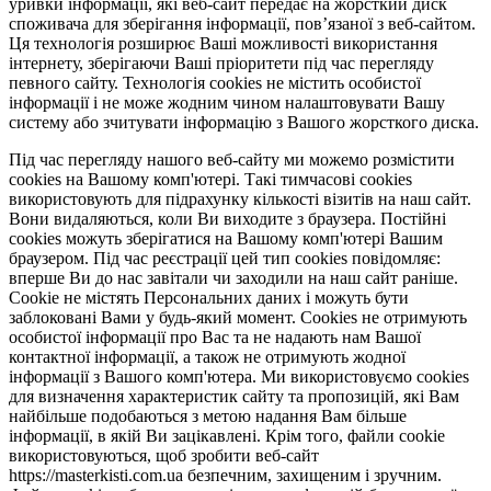
уривки інформації, які веб-сайт передає на жорсткий диск
споживача для зберігання інформації, пов’язаної з веб-сайтом.
Ця технологія розширює Ваші можливості використання
інтернету, зберігаючи Ваші пріоритети під час перегляду
певного сайту. Технологія cookies не містить особистої
інформації і не може жодним чином налаштовувати Вашу
систему або зчитувати інформацію з Вашого жорсткого диска.
Під час перегляду нашого веб-сайту ми можемо розмістити
cookies на Вашому комп'ютері. Такі тимчасові cookies
використовують для підрахунку кількості візитів на наш сайт.
Вони видаляються, коли Ви виходите з браузера. Постійні
cookies можуть зберігатися на Вашому комп'ютері Вашим
браузером. Під час реєстрації цей тип cookies повідомляє:
вперше Ви до нас завітали чи заходили на наш сайт раніше.
Cookie не містять Персональних даних і можуть бути
заблоковані Вами у будь-який момент. Сookies не отримують
особистої інформації про Вас та не надають нам Вашої
контактної інформації, а також не отримують жодної
інформації з Вашого комп'ютера. Ми використовуємо cookies
для визначення характеристик сайту та пропозицій, які Вам
найбільше подобаються з метою надання Вам більше
інформації, в якій Ви зацікавлені. Крім того, файли cookie
використовуються, щоб зробити веб-сайт
https://masterkisti.com.ua безпечним, захищеним і зручним.