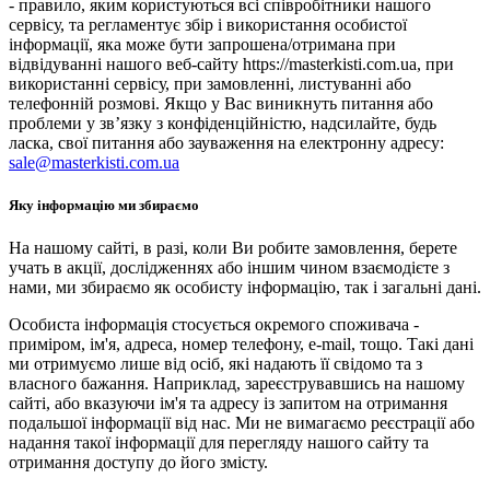
- правило, яким користуються всі співробітники нашого
сервісу, та регламентує збір і використання особистої
інформації, яка може бути запрошена/отримана при
відвідуванні нашого веб-сайту https://masterkisti.com.ua, при
використанні сервісу, при замовленні, листуванні або
телефонній розмові. Якщо у Вас виникнуть питання або
проблеми у зв’язку з конфіденційністю, надсилайте, будь
ласка, свої питання або зауваження на електронну адресу:
sale@masterkisti.com.ua
Яку інформацію ми збираємо
На нашому сайті, в разі, коли Ви робите замовлення, берете
учать в акції, дослідженнях або іншим чином взаємодієте з
нами, ми збираємо як особисту інформацію, так і загальні дані.
Особиста інформація стосується окремого споживача -
приміром, ім'я, адреса, номер телефону, e-mail, тощо. Такі дані
ми отримуємо лише від осіб, які надають її свідомо та з
власного бажання. Наприклад, зареєструвавшись на нашому
сайті, або вказуючи ім'я та адресу із запитом на отримання
подальшої інформації від нас. Ми не вимагаємо реєстрації або
надання такої інформації для перегляду нашого сайту та
отримання доступу до його змісту.