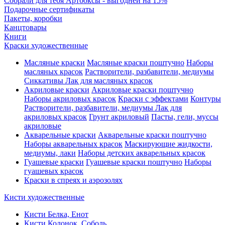
Собрали для тебя Артбоксы - выгодней на 15%
Подарочные сертификаты
Пакеты, коробки
Канцтовары
Книги
Краски художественные
Масляные краски
Масляные краски поштучно
Наборы
масляных красок
Растворители, разбавители, медиумы
Сиккативы
Лак для масляных красок
Акриловые краски
Акриловые краски поштучно
Наборы акриловых красок
Краски с эффектами
Контуры
Растворители, разбавители, медиумы
Лак для
акриловых красок
Грунт акриловый
Пасты, гели, муссы
акриловые
Акварельные краски
Акварельные краски поштучно
Наборы акварельных красок
Маскирующие жидкости,
медиумы, лаки
Наборы детских акварельных красок
Гуашевые краски
Гуашевые краски поштучно
Наборы
гуашевых красок
Краски в спреях и аэрозолях
Кисти художественные
Кисти Белка, Енот
Кисти Колонок, Соболь