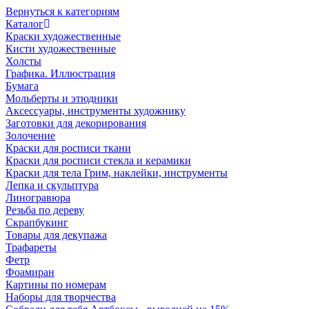
Вернуться к категориям
Каталог
Краски художественные
Кисти художественные
Холсты
Графика. Иллюстрация
Бумага
Мольберты и этюдники
Аксессуары, инструменты художнику
Заготовки для декорирования
Золочение
Краски для росписи ткани
Краски для росписи стекла и керамики
Краски для тела Грим, наклейки, инструменты
Лепка и скульптура
Линогравюра
Резьба по дереву
Скрапбукинг
Товары для декупажа
Трафареты
Фетр
Фоамиран
Картины по номерам
Наборы для творчества