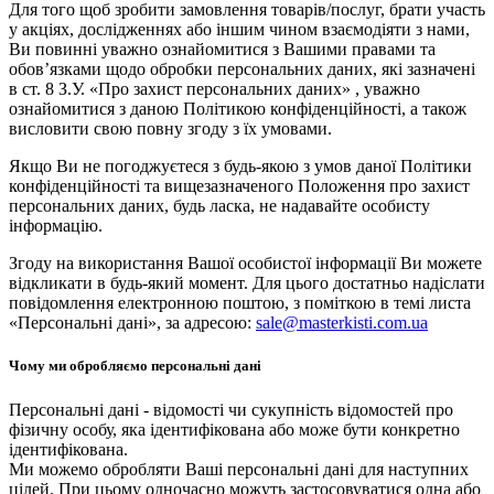
Для того щоб зробити замовлення товарів/послуг, брати участь
у акціях, дослідженнях або іншим чином взаємодіяти з нами,
Ви повинні уважно ознайомитися з Вашими правами та
обов’язками щодо обробки персональних даних, які зазначені
в ст. 8 З.У. «Про захист персональних даних» , уважно
ознайомитися з даною Політикою конфіденційності, а також
висловити свою повну згоду з їх умовами.
Якщо Ви не погоджуєтеся з будь-якою з умов даної Політики
конфіденційності та вищезазначеного Положення про захист
персональних даних, будь ласка, не надавайте особисту
інформацію.
Згоду на використання Вашої особистої інформації Ви можете
відкликати в будь-який момент. Для цього достатньо надіслати
повідомлення електронною поштою, з поміткою в темі листа
«Персональні дані», за адресою:
sale@masterkisti.com.ua
Чому ми обробляємо персональні дані
Персональні дані - відомості чи сукупність відомостей про
фізичну особу, яка ідентифікована або може бути конкретно
ідентифікована.
Ми можемо обробляти Ваші персональні дані для наступних
цілей. При цьому одночасно можуть застосовуватися одна або