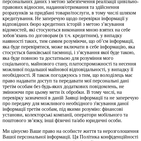
персональних даних з метою забезпечення реалізації цивільно-
правових відносин, надання/отримання та здійснення
розрахунків за придбані товари/послуги, в тому числі шляхом
кредитування. Не заперечую щодо перевірки інформації у
відповідних бюро кредитних історій з метою з’ясування
відомостей, які стосуються виконання мною взятих на себе
зобов’язань по договорам (в т.ч. кредитним), у випадку
наявності таких, тим самим розуміючи, що об’єм інформації,
яка буде перевірятися, може включати в себе інформацію, яка
стосується банківської таємниці, і з’ясування якої буде такою,
яка буде повною та достатньою для розуміння мого
соціального, майнового стану, платоспроможності та несення
можливої подальшої майнової відповідальності, у випадку її
необхідності. Я також погоджуюсь з тим, що володілець має
право надавати доступ та передавати мої персональні дані
третім особам без будь-яких додаткових повідомлень, не
змінюючи при цьому мети їх обробки. В тому числі, на
перевірку зазначеної в даній Заявці інформації та не заперечую
про передачу для можливого необхідного з'ясування даної
інформації третім особам, під якими розумію: фінансові
установи, колекторські компанії, оператори мобільного та
поштового зв’язку, інші фізичні та/або юридичні особи.
Ми цінуємо Ваше право на особисте життя та нерозголошення
Вашої персональної інформації. Ця Політика конфіденційності