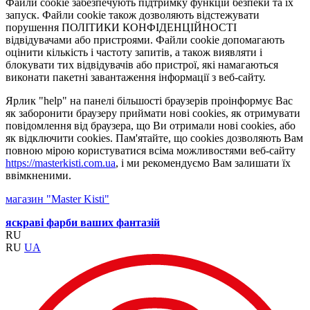
Файли cookie забезпечують підтримку функцій безпеки та їх
запуск. Файли cookie також дозволяють відстежувати
порушення ПОЛІТИКИ КОНФІДЕНЦІЙНОСТІ
відвідувачами або пристроями. Файли cookie допомагають
оцінити кількість і частоту запитів, а також виявляти і
блокувати тих відвідувачів або пристрої, які намагаються
виконати пакетні завантаження інформації з веб-сайту.
Ярлик "help" на панелі більшості браузерів проінформує Вас
як заборонити браузеру приймати нові cookies, як отримувати
повідомлення від браузера, що Ви отримали нові cookies, або
як відключити cookies. Пам'ятайте, що cookies дозволяють Вам
повною мірою користуватися всіма можливостями веб-сайту
https://masterkisti.com.ua
, і ми рекомендуємо Вам залишати їх
ввімкненими.
магазин "Master Kisti"
яскраві фарби ваших фантазій
RU
RU
UA