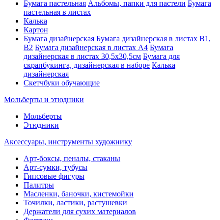
Бумага пастельная
Альбомы, папки для пастели
Бумага
пастельная в листах
Калька
Картон
Бумага дизайнерская
Бумага дизайнерская в листах В1,
В2
Бумага дизайнерская в листах А4
Бумага
дизайнерская в листах 30,5х30,5см
Бумага для
скрапбукинга, дизайнерская в наборе
Калька
дизайнерская
Скетчбуки обучающие
Мольберты и этюдники
Мольберты
Этюдники
Аксессуары, инструменты художнику
Арт-боксы, пеналы, стаканы
Арт-сумки, тубусы
Гипсовые фигуры
Палитры
Масленки, баночки, кистемойки
Точилки, ластики, растушевки
Держатели для сухих материалов