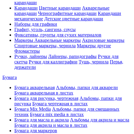
карандаши
Карандаши
Цветные карандаши
Акварельные
карандаши
Чернографитные карандаши
Карандаши
механические
Детские цветные карандаши
Наборы для графики
Графит, уголь, сангина, соусы
Фиксативы, грунты для сухих материалов
Маркеры
Акварельные маркеры
Акриловые маркеры
Спиртовые маркеры, чернила
Маркеры другие
Фломастеры
Ручки, лайнеры
Лайнеры, рапидографы
Ручки для
скетча
Ручки для каллиграфии
Тушь, чернила
Перья,
держатели
Бумага
Бумага акварельная
Альбомы, папки для акварели
Бумага акварельная в листах
Бумага для рисунка, чертежная
Альбомы, папки для
рисунка
Бумага чертежная в листах
Бумага Mix Media
Альбомы, папки для смешанных
техник
Бумага mix media в листах
Бумага для масла и акрила
Альбомы для акрила и масла
Бумага для акрила и масла в листах
Бумага для маркеров