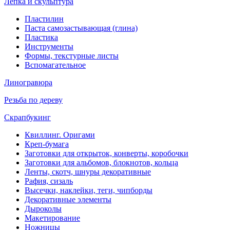
Лепка и скульптура
Пластилин
Паста самозастывающая (глина)
Пластика
Инструменты
Формы, текстурные листы
Вспомагательное
Линогравюра
Резьба по дереву
Скрапбукинг
Квиллинг. Оригами
Креп-бумага
Заготовки для открыток, конверты, коробочки
Заготовки для альбомов, блокнотов, кольца
Ленты, скотч, шнуры декоративные
Рафия, сизаль
Высечки, наклейки, теги, чипборды
Декоративные элементы
Дыроколы
Макетирование
Ножницы