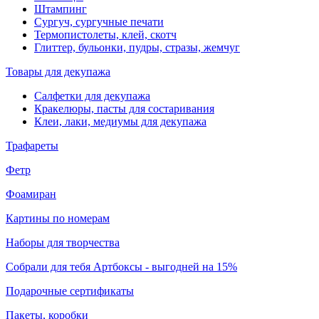
Штампинг
Сургуч, сургучные печати
Термопистолеты, клей, скотч
Глиттер, бульонки, пудры, стразы, жемчуг
Товары для декупажа
Салфетки для декупажа
Кракелюры, пасты для состаривания
Клеи, лаки, медиумы для декупажа
Трафареты
Фетр
Фоамиран
Картины по номерам
Наборы для творчества
Собрали для тебя Артбоксы - выгодней на 15%
Подарочные сертификаты
Пакеты, коробки