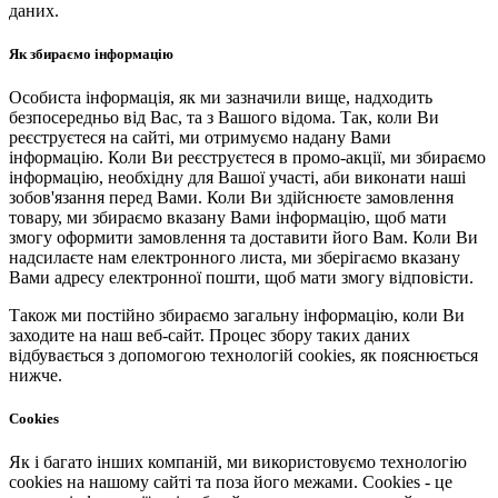
даних.
Як збираємо інформацію
Особиста інформація, як ми зазначили вище, надходить
безпосередньо від Вас, та з Вашого відома. Так, коли Ви
реєструєтеся на сайті, ми отримуємо надану Вами
інформацію. Коли Ви реєструєтеся в промо-акції, ми збираємо
інформацію, необхідну для Вашої участі, аби виконати наші
зобов'язання перед Вами. Коли Ви здійснюєте замовлення
товару, ми збираємо вказану Вами інформацію, щоб мати
змогу оформити замовлення та доставити його Вам. Коли Ви
надсилаєте нам електронного листа, ми зберігаємо вказану
Вами адресу електронної пошти, щоб мати змогу відповісти.
Також ми постійно збираємо загальну інформацію, коли Ви
заходите на наш веб-сайт. Процес збору таких даних
відбувається з допомогою технологій cookies, як пояснюється
нижче.
Cookies
Як і багато інших компаній, ми використовуємо технологію
cookies на нашому сайті та поза його межами. Cookies - це