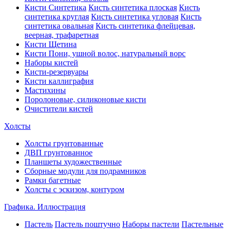
Кисти Синтетика
Кисть синтетика плоская
Кисть
синтетика круглая
Кисть синтетика угловая
Кисть
синтетика овальная
Кисть синтетика флейцевая,
веерная, трафаретная
Кисти Щетина
Кисти Пони, ушной волос, натуральный ворс
Наборы кистей
Кисти-резервуары
Кисти каллиграфия
Мастихины
Поролоновые, силиконовые кисти
Очистители кистей
Холсты
Холсты грунтованные
ДВП грунтованное
Планшеты художественные
Сборные модули для подрамников
Рамки багетные
Холсты c эскизом, контуром
Графика. Иллюстрация
Пастель
Пастель поштучно
Наборы пастели
Пастельные