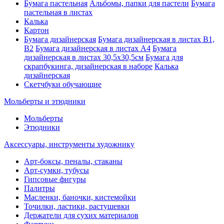
Бумага пастельная
Альбомы, папки для пастели
Бумага
пастельная в листах
Калька
Картон
Бумага дизайнерская
Бумага дизайнерская в листах В1,
В2
Бумага дизайнерская в листах А4
Бумага
дизайнерская в листах 30,5х30,5см
Бумага для
скрапбукинга, дизайнерская в наборе
Калька
дизайнерская
Скетчбуки обучающие
Мольберты и этюдники
Мольберты
Этюдники
Аксессуары, инструменты художнику
Арт-боксы, пеналы, стаканы
Арт-сумки, тубусы
Гипсовые фигуры
Палитры
Масленки, баночки, кистемойки
Точилки, ластики, растушевки
Держатели для сухих материалов