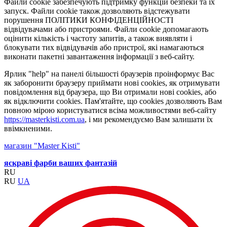
Файли cookie забезпечують підтримку функцій безпеки та їх
запуск. Файли cookie також дозволяють відстежувати
порушення ПОЛІТИКИ КОНФІДЕНЦІЙНОСТІ
відвідувачами або пристроями. Файли cookie допомагають
оцінити кількість і частоту запитів, а також виявляти і
блокувати тих відвідувачів або пристрої, які намагаються
виконати пакетні завантаження інформації з веб-сайту.
Ярлик "help" на панелі більшості браузерів проінформує Вас
як заборонити браузеру приймати нові cookies, як отримувати
повідомлення від браузера, що Ви отримали нові cookies, або
як відключити cookies. Пам'ятайте, що cookies дозволяють Вам
повною мірою користуватися всіма можливостями веб-сайту
https://masterkisti.com.ua
, і ми рекомендуємо Вам залишати їх
ввімкненими.
магазин "Master Kisti"
яскраві фарби ваших фантазій
RU
RU
UA