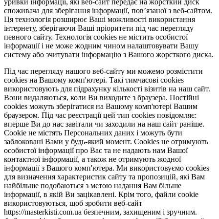
уривки інформації, які веб-сайт передає на жорсткий диск
споживача для зберігання інформації, пов’язаної з веб-сайтом.
Ця технологія розширює Ваші можливості використання
інтернету, зберігаючи Ваші пріоритети під час перегляду
певного сайту. Технологія cookies не містить особистої
інформації і не може жодним чином налаштовувати Вашу
систему або зчитувати інформацію з Вашого жорсткого диска.
Під час перегляду нашого веб-сайту ми можемо розмістити
cookies на Вашому комп'ютері. Такі тимчасові cookies
використовують для підрахунку кількості візитів на наш сайт.
Вони видаляються, коли Ви виходите з браузера. Постійні
cookies можуть зберігатися на Вашому комп'ютері Вашим
браузером. Під час реєстрації цей тип cookies повідомляє:
вперше Ви до нас завітали чи заходили на наш сайт раніше.
Cookie не містять Персональних даних і можуть бути
заблоковані Вами у будь-який момент. Сookies не отримують
особистої інформації про Вас та не надають нам Вашої
контактної інформації, а також не отримують жодної
інформації з Вашого комп'ютера. Ми використовуємо cookies
для визначення характеристик сайту та пропозицій, які Вам
найбільше подобаються з метою надання Вам більше
інформації, в якій Ви зацікавлені. Крім того, файли cookie
використовуються, щоб зробити веб-сайт
https://masterkisti.com.ua безпечним, захищеним і зручним.