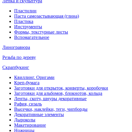
Лепка и скульптура
Пластилин
Паста самозастывающая (глина)
Пластика
Инструменты
Формы, текстурные листы
Вспомагательное
Линогравюра
Резьба по дереву
Скрапбукинг
Квиллинг. Оригами
Креп-бумага
Заготовки для открыток, конверты, коробочки
Заготовки для альбомов, блокнотов, кольца
Ленты, скотч, шнуры декоративные
Рафия, сизаль
Высечки, наклейки, теги, чипборды
Декоративные элементы
Дыроколы
Макетирование
Ножницы