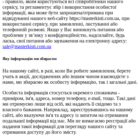
- правило, яким користуються всі співробітники нашого
сервісу, та регламентує збір і використання особистої
інформації, яка може бути запрошена/отримана при
відвідуванні нашого веб-сайту https://masterkisti.com.ua, при
використанні сервісу, при замовленні, листуванні або
телефонній розмові. Якщо у Вас виникнуть питання або
проблеми у зв’язку з конфіденційністю, надсилайте, будь
ласка, свої питання або зауваження на електронну адресу:
sale@masterkisti.com.ua
Яку інформацію ми збираємо
На нашому сайті, в разі, коли Ви робите замовлення, берете
учать в акції, дослідженнях або іншим чином взаємодієте з
нами, ми збираємо як особисту інформацію, так і загальні дані.
Особиста інформація стосується окремого споживача -
приміром, ім'я, адреса, номер телефону, e-mail, тощо. Такі дані
ми отримуємо лише від осіб, які надають її свідомо та з
власного бажання. Наприклад, зареєструвавшись на нашому
сайті, або вказуючи ім'я та адресу із запитом на отримання
подальшої інформації від нас. Ми не вимагаємо реєстрації або
надання такої інформації для перегляду нашого сайту та
отримання доступу до його змісту.