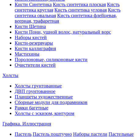
Кисти Синтетика
Кисть синтетика плоская
Кисть
синтетика круглая
Кисть синтетика угловая
Кисть
синтетика овальная
Кисть синтетика флейцевая,
веерная, трафаретная
Кисти Щетина
Кисти Пони, ушной волос, натуральный ворс
Наборы кистей
Кисти-резервуары
Кисти каллиграфия
Мастихины
Поролоновые, силиконовые кисти
Очистители кистей
Холсты
Холсты грунтованные
ДВП грунтованное
Планшеты художественные
Сборные модули для подрамников
Рамки багетные
Холсты c эскизом, контуром
Графика. Иллюстрация
Пастель
Пастель поштучно
Наборы пастели
Пастельные