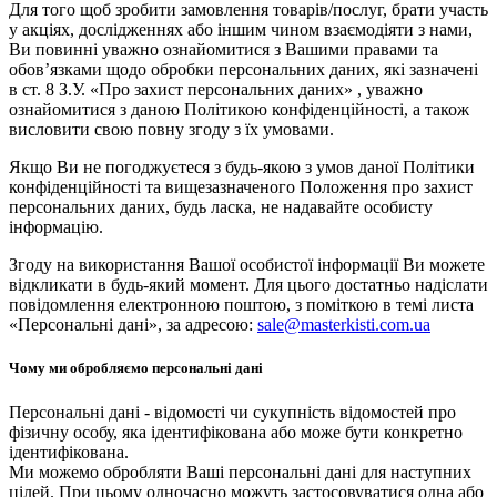
Для того щоб зробити замовлення товарів/послуг, брати участь
у акціях, дослідженнях або іншим чином взаємодіяти з нами,
Ви повинні уважно ознайомитися з Вашими правами та
обов’язками щодо обробки персональних даних, які зазначені
в ст. 8 З.У. «Про захист персональних даних» , уважно
ознайомитися з даною Політикою конфіденційності, а також
висловити свою повну згоду з їх умовами.
Якщо Ви не погоджуєтеся з будь-якою з умов даної Політики
конфіденційності та вищезазначеного Положення про захист
персональних даних, будь ласка, не надавайте особисту
інформацію.
Згоду на використання Вашої особистої інформації Ви можете
відкликати в будь-який момент. Для цього достатньо надіслати
повідомлення електронною поштою, з поміткою в темі листа
«Персональні дані», за адресою:
sale@masterkisti.com.ua
Чому ми обробляємо персональні дані
Персональні дані - відомості чи сукупність відомостей про
фізичну особу, яка ідентифікована або може бути конкретно
ідентифікована.
Ми можемо обробляти Ваші персональні дані для наступних
цілей. При цьому одночасно можуть застосовуватися одна або