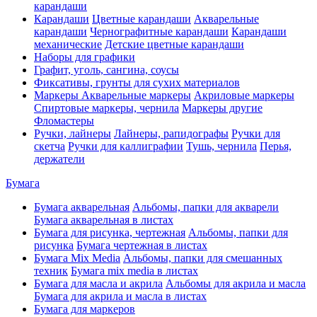
карандаши
Карандаши
Цветные карандаши
Акварельные
карандаши
Чернографитные карандаши
Карандаши
механические
Детские цветные карандаши
Наборы для графики
Графит, уголь, сангина, соусы
Фиксативы, грунты для сухих материалов
Маркеры
Акварельные маркеры
Акриловые маркеры
Спиртовые маркеры, чернила
Маркеры другие
Фломастеры
Ручки, лайнеры
Лайнеры, рапидографы
Ручки для
скетча
Ручки для каллиграфии
Тушь, чернила
Перья,
держатели
Бумага
Бумага акварельная
Альбомы, папки для акварели
Бумага акварельная в листах
Бумага для рисунка, чертежная
Альбомы, папки для
рисунка
Бумага чертежная в листах
Бумага Mix Media
Альбомы, папки для смешанных
техник
Бумага mix media в листах
Бумага для масла и акрила
Альбомы для акрила и масла
Бумага для акрила и масла в листах
Бумага для маркеров