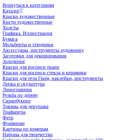
Вернуться к категориям
Каталог
Краски художественные
Кисти художественные
Холсты
Графика. Иллюстрация
Бумага
Мольберты и этюдники
Аксессуары, инструменты художнику
Заготовки для декорирования
Золочение
Краски для росписи ткани
Краски для росписи стекла и керамики
Краски для тела Грим, наклейки, инструменты
Лепка и скульптура
Линогравюра
Резьба по дереву
Скрапбукинг
Товары для декупажа
Трафареты
Фетр
Фоамиран
Картины по номерам
Наборы для творчества