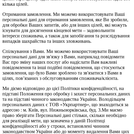
кілька цілей.
Отримання замовлення. Ми можемо використовувати Ваші
персональні дані для отримання замовлення, яке Ви зробили,
для обробки Ваших запитів, або для інших цілей, які можуть
існувати для досягнення кінцевої мети – задовольнити
інтереси споживача, а також для запобігання та розслідування
випадків шахрайства та інших зловживань.
Спілкування з Вами. Ми можемо використовувати Ваші
персональні дані для зв'язку з Вами, наприклад повідомити
Вас про зміну наших послуг або надіслати Вам важливі
повідомлення та інші подібні повідомлення, що стосуються
замовлення, що було Вами зроблено та зв'язатися з Вами в
цілях, пов’язаних з обслуговуванням споживача/клієнта.
Ми діємо відповідно до цієї Політики конфіденційності, на
підставі Положення про обробку і захист персональних даних
та на підставі чинного законодавства України. Володільцем
персональних даних є ТОВ «Укрпартнер», що знаходиться за
адресою : м. Київ, вул. Нижньоюркiвська, буд. 3.Ми маємо
право зберігати Персональні дані стільки, скільки необхідно
для реалізації мети, що зазначена у даній Політиці
конфіденційності або у строки, встановлені чинним
законодавством України або до моменту видалення Вами цих