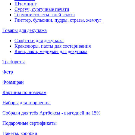
Штампинг
Сургуч, сургучные печати
Термопистолеты, клей, скотч
Глиттер, бульонки, пудры, стразы, жемчуг
Товары для декупажа
Салфетки для декупажа
Кракелюры, пасты для состаривания
Клеи, лаки, медиумы для декупажа
Трафареты
Фетр
Фоамиран
Картины по номерам
Наборы для творчества
Собрали для тебя Артбоксы - выгодней на 15%
Подарочные сертификаты
Пакеты, коробки