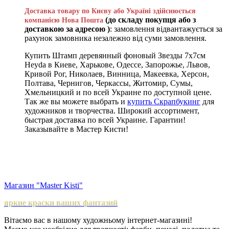
Доставка товару по Києву або Україні здійснюється
(до складу покупця або з
компанією Нова Пошта
доставкою за адресою )
: замовлення відвантажується за
рахунок замовника незалежно від суми замовлення.
Купить Штамп деревянный фоновый Звезды 7х7см
Heyda в Киеве, Харькове, Одессе, Запорожье, Львов,
Кривой Рог, Николаев, Винница, Макеевка, Херсон,
Полтава, Чернигов, Черкассы, Житомир, Сумы,
Хмельницкий и по всей Украине по доступной цене.
Так же вы можете выбрать и
купить Скрапбукинг
для
художников и творчества. Широкий ассортимент,
быстрая доставка по всей Украине. Гарантии!
Заказывайте в Мастер Кисти!
Магазин "Master Kisti"
яркие краски ваших фантазий
Вітаємо вас в нашому художньому інтернет-магазині!