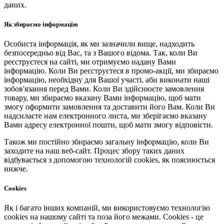
даних.
Як збираємо інформацію
Особиста інформація, як ми зазначили вище, надходить
безпосередньо від Вас, та з Вашого відома. Так, коли Ви
реєструєтеся на сайті, ми отримуємо надану Вами
інформацію. Коли Ви реєструєтеся в промо-акції, ми збираємо
інформацію, необхідну для Вашої участі, аби виконати наші
зобов'язання перед Вами. Коли Ви здійснюєте замовлення
товару, ми збираємо вказану Вами інформацію, щоб мати
змогу оформити замовлення та доставити його Вам. Коли Ви
надсилаєте нам електронного листа, ми зберігаємо вказану
Вами адресу електронної пошти, щоб мати змогу відповісти.
Також ми постійно збираємо загальну інформацію, коли Ви
заходите на наш веб-сайт. Процес збору таких даних
відбувається з допомогою технологій cookies, як пояснюється
нижче.
Cookies
Як і багато інших компаній, ми використовуємо технологію
cookies на нашому сайті та поза його межами. Cookies - це