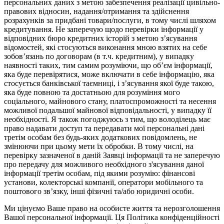
персональних даних з метою забезпечення реалізації цивільно-
правових відносин, надання/отримання та здійснення
розрахунків за придбані товари/послуги, в тому числі шляхом
кредитування. Не заперечую щодо перевірки інформації у
відповідних бюро кредитних історій з метою з’ясування
відомостей, які стосуються виконання мною взятих на себе
зобов’язань по договорам (в т.ч. кредитним), у випадку
наявності таких, тим самим розуміючи, що об’єм інформації,
яка буде перевірятися, може включати в себе інформацію, яка
стосується банківської таємниці, і з’ясування якої буде такою,
яка буде повною та достатньою для розуміння мого
соціального, майнового стану, платоспроможності та несення
можливої подальшої майнової відповідальності, у випадку її
необхідності. Я також погоджуюсь з тим, що володілець має
право надавати доступ та передавати мої персональні дані
третім особам без будь-яких додаткових повідомлень, не
змінюючи при цьому мети їх обробки. В тому числі, на
перевірку зазначеної в даній Заявці інформації та не заперечую
про передачу для можливого необхідного з'ясування даної
інформації третім особам, під якими розумію: фінансові
установи, колекторські компанії, оператори мобільного та
поштового зв’язку, інші фізичні та/або юридичні особи.
Ми цінуємо Ваше право на особисте життя та нерозголошення
Вашої персональної інформації. Ця Політика конфіденційності