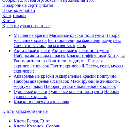
Собрали для тебя Артбоксы - выгодней на 15%
Подарочные сертификаты
Пакеты, коробки
Канцтовары
Книги
Краски художественные
Масляные краски
Масляные краски поштучно
Наборы
масляных красок
Растворители, разбавители, медиумы
Сиккативы
Лак для масляных красок
Акриловые краски
Акриловые краски поштучно
Наборы акриловых красок
Краски с эффектами
Контуры
Растворители, разбавители, медиумы
Лак для
акриловых красок
Грунт акриловый
Пасты, гели, муссы
акриловые
Акварельные краски
Акварельные краски поштучно
Наборы акварельных красок
Маскирующие жидкости,
медиумы, лаки
Наборы детских акварельных красок
Гуашевые краски
Гуашевые краски поштучно
Наборы
гуашевых красок
Краски в спреях и аэрозолях
Кисти художественные
Кисти Белка, Енот
Кисти Колонок, Соболь