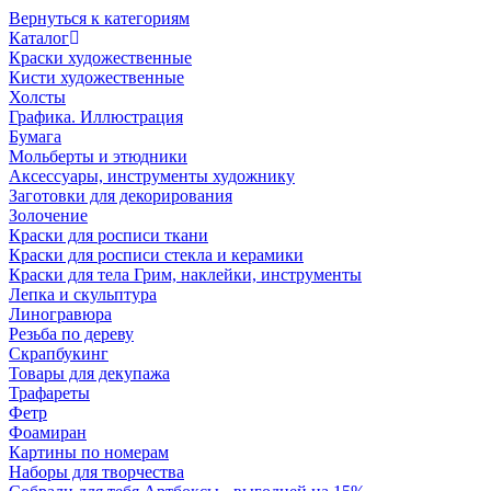
Вернуться к категориям
Каталог
Краски художественные
Кисти художественные
Холсты
Графика. Иллюстрация
Бумага
Мольберты и этюдники
Аксессуары, инструменты художнику
Заготовки для декорирования
Золочение
Краски для росписи ткани
Краски для росписи стекла и керамики
Краски для тела Грим, наклейки, инструменты
Лепка и скульптура
Линогравюра
Резьба по дереву
Скрапбукинг
Товары для декупажа
Трафареты
Фетр
Фоамиран
Картины по номерам
Наборы для творчества