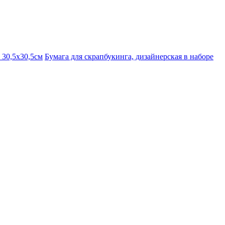
 30,5х30,5см
Бумага для скрапбукинга, дизайнерская в наборе