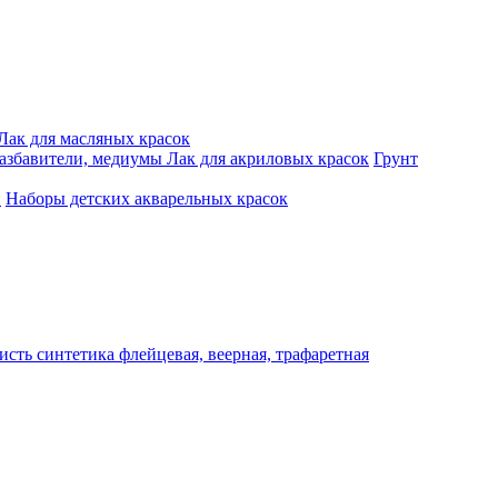
Лак для масляных красок
разбавители, медиумы
Лак для акриловых красок
Грунт
и
Наборы детских акварельных красок
исть синтетика флейцевая, веерная, трафаретная