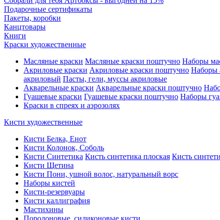
Собрали для тебя Артбоксы - выгодней на 15%
Подарочные сертификаты
Пакеты, коробки
Канцтовары
Книги
Краски художественные
Масляные краски
Масляные краски поштучно
Наборы ма
Акриловые краски
Акриловые краски поштучно
Наборы 
акриловый
Пасты, гели, муссы акриловые
Акварельные краски
Акварельные краски поштучно
Набо
Гуашевые краски
Гуашевые краски поштучно
Наборы гуа
Краски в спреях и аэрозолях
Кисти художественные
Кисти Белка, Енот
Кисти Колонок, Соболь
Кисти Синтетика
Кисть синтетика плоская
Кисть синтети
Кисти Щетина
Кисти Пони, ушной волос, натуральный ворс
Наборы кистей
Кисти-резервуары
Кисти каллиграфия
Мастихины
Поролоновые, силиконовые кисти