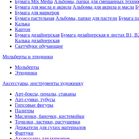
Бумага Mix Media
Альбомы, папки для смешанных техни
Бумага для масла и акрила
Альбомы для акрила и масла
Б
Бумага для маркеров
Бумага пастельная
Альбомы, папки для пастели
Бумага па
Калька
Картон
Бумага дизайнерская
Бумага дизайнерская в листах В1, В
Калька дизайнерская
Скетчбуки обучающие
Мольберты и этюдники
Мольберты
Этюдники
Аксессуары, инструменты художнику
Арт-боксы, пеналы, стаканы
Арт-сумки, тубусы
Гипсовые фигуры
Палитры
Масленки, баночки, кистемойки
Точилки, ластики, растушевки
Держатели для сухих материалов
Фартуки
Аксессуары для маркеров