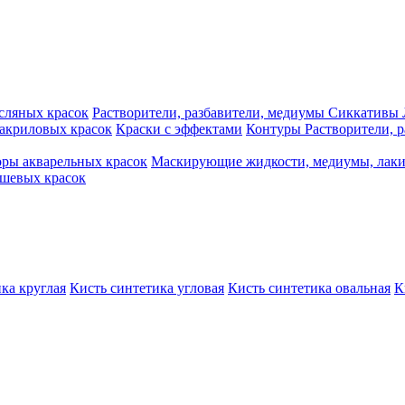
сляных красок
Растворители, разбавители, медиумы
Сиккативы
акриловых красок
Краски с эффектами
Контуры
Растворители, 
ры акварельных красок
Маскирующие жидкости, медиумы, лак
шевых красок
ка круглая
Кисть синтетика угловая
Кисть синтетика овальная
К