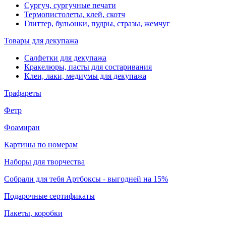
Сургуч, сургучные печати
Термопистолеты, клей, скотч
Глиттер, бульонки, пудры, стразы, жемчуг
Товары для декупажа
Салфетки для декупажа
Кракелюры, пасты для состаривания
Клеи, лаки, медиумы для декупажа
Трафареты
Фетр
Фоамиран
Картины по номерам
Наборы для творчества
Собрали для тебя Артбоксы - выгодней на 15%
Подарочные сертификаты
Пакеты, коробки