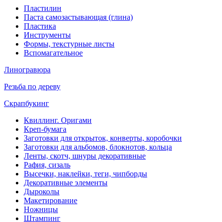
Пластилин
Паста самозастывающая (глина)
Пластика
Инструменты
Формы, текстурные листы
Вспомагательное
Линогравюра
Резьба по дереву
Скрапбукинг
Квиллинг. Оригами
Креп-бумага
Заготовки для открыток, конверты, коробочки
Заготовки для альбомов, блокнотов, кольца
Ленты, скотч, шнуры декоративные
Рафия, сизаль
Высечки, наклейки, теги, чипборды
Декоративные элементы
Дыроколы
Макетирование
Ножницы
Штампинг