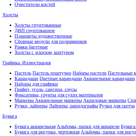
Очистители кистей
Холсты
Холсты грунтованные
ДВП грунтованное
Планшеты художественные
Сборные модули для подрамников
Рамки багетные
Холсты c эскизом, контуром
Графика. Иллюстрация
Пастель
Пастель поштучно
Наборы пастели
Пастельные 
Карандаши
Цветные карандаши
Акварельные карандаши
Наборы для графики
Графит, уголь, сангина, соусы
Фиксативы, грунты для сухих материалов
Маркеры
Акварельные маркеры
Акриловые маркеры
Спи
Ручки, лайнеры
Лайнеры, рапидографы
Ручки для скетча
Бумага
Бумага акварельная
Альбомы, папки для акварели
Бумага
Бумага для рисунка, чертежная
Альбомы, папки для рису