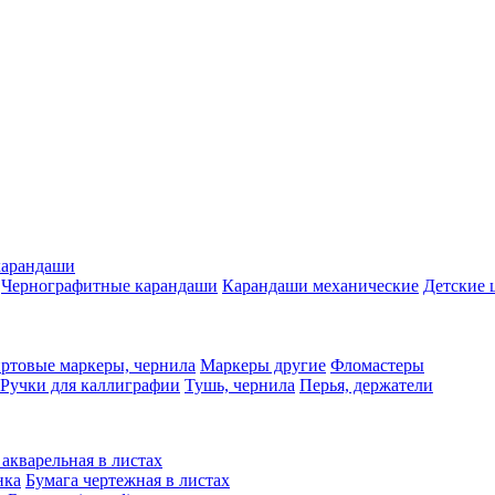
карандаши
Чернографитные карандаши
Карандаши механические
Детские 
ртовые маркеры, чернила
Маркеры другие
Фломастеры
Ручки для каллиграфии
Тушь, чернила
Перья, держатели
 акварельная в листах
нка
Бумага чертежная в листах