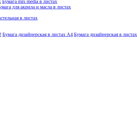
к
Бумага mix media в листах
умага для акрила и масла в листах
стельная в листах
2
Бумага дизайнерская в листах А4
Бумага дизайнерская в листах