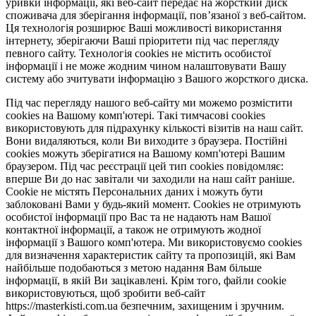
уривки інформації, які веб-сайт передає на жорсткий диск
споживача для зберігання інформації, пов’язаної з веб-сайтом.
Ця технологія розширює Ваші можливості використання
інтернету, зберігаючи Ваші пріоритети під час перегляду
певного сайту. Технологія cookies не містить особистої
інформації і не може жодним чином налаштовувати Вашу
систему або зчитувати інформацію з Вашого жорсткого диска.
Під час перегляду нашого веб-сайту ми можемо розмістити
cookies на Вашому комп'ютері. Такі тимчасові cookies
використовують для підрахунку кількості візитів на наш сайт.
Вони видаляються, коли Ви виходите з браузера. Постійні
cookies можуть зберігатися на Вашому комп'ютері Вашим
браузером. Під час реєстрації цей тип cookies повідомляє:
вперше Ви до нас завітали чи заходили на наш сайт раніше.
Cookie не містять Персональних даних і можуть бути
заблоковані Вами у будь-який момент. Сookies не отримують
особистої інформації про Вас та не надають нам Вашої
контактної інформації, а також не отримують жодної
інформації з Вашого комп'ютера. Ми використовуємо cookies
для визначення характеристик сайту та пропозицій, які Вам
найбільше подобаються з метою надання Вам більше
інформації, в якій Ви зацікавлені. Крім того, файли cookie
використовуються, щоб зробити веб-сайт
https://masterkisti.com.ua безпечним, захищеним і зручним.