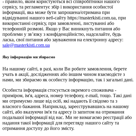
- правило, яким користуються всі співробітники нашого
сервісу, та регламентує збір і використання особистої
інформації, яка може бути запрошена/отримана при
відвідуванні нашого веб-сайту https://masterkisti.com.ua, при
використанні сервісу, при замовленні, листуванні або
телефонній розмові. Якщо у Вас виникнуть питання або
проблеми у зв’язку з конфіденційністю, надсилайте, будь
ласка, свої питання або зауваження на електронну адресу:
sale@masterkisti.com.ua
Яку інформацію ми збираємо
На нашому сайті, в разі, коли Ви робите замовлення, берете
учать в акції, дослідженнях або іншим чином взаємодієте з
нами, ми збираємо як особисту інформацію, так і загальні дані.
Особиста інформація стосується окремого споживача -
приміром, ім'я, адреса, номер телефону, e-mail, тощо. Такі дані
ми отримуємо лише від осіб, які надають її свідомо та з
власного бажання. Наприклад, зареєструвавшись на нашому
сайті, або вказуючи ім'я та адресу із запитом на отримання
подальшої інформації від нас. Ми не вимагаємо реєстрації або
надання такої інформації для перегляду нашого сайту та
отримання доступу до його змісту.