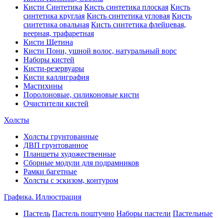
Кисти Синтетика
Кисть синтетика плоская
Кисть
синтетика круглая
Кисть синтетика угловая
Кисть
синтетика овальная
Кисть синтетика флейцевая,
веерная, трафаретная
Кисти Щетина
Кисти Пони, ушной волос, натуральный ворс
Наборы кистей
Кисти-резервуары
Кисти каллиграфия
Мастихины
Поролоновые, силиконовые кисти
Очистители кистей
Холсты
Холсты грунтованные
ДВП грунтованное
Планшеты художественные
Сборные модули для подрамников
Рамки багетные
Холсты c эскизом, контуром
Графика. Иллюстрация
Пастель
Пастель поштучно
Наборы пастели
Пастельные