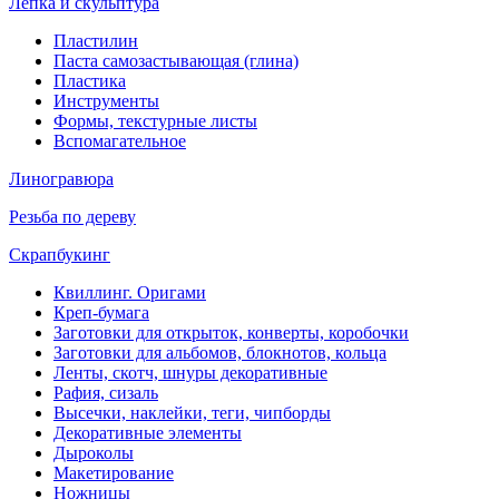
Лепка и скульптура
Пластилин
Паста самозастывающая (глина)
Пластика
Инструменты
Формы, текстурные листы
Вспомагательное
Линогравюра
Резьба по дереву
Скрапбукинг
Квиллинг. Оригами
Креп-бумага
Заготовки для открыток, конверты, коробочки
Заготовки для альбомов, блокнотов, кольца
Ленты, скотч, шнуры декоративные
Рафия, сизаль
Высечки, наклейки, теги, чипборды
Декоративные элементы
Дыроколы
Макетирование
Ножницы