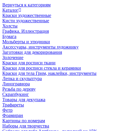
Вернуться к категориям
Каталог
Краски художественные
Кисти художественные
Холсты
Графика. Иллюстрация
Бумага
Мольберты и этюдники
Аксессуары, инструменты художнику
Заготовки для декорирования
Золочение
Краски для росписи ткани
Краски для росписи стекла и керамики
Краски для тела Грим, наклейки, инструменты
Лепка и скульптура
Линогравюра
Резьба по дереву
Скрапбукинг
Товары для декупажа
Трафареты
Фетр
Фоамиран
Картины по номерам
Наборы для творчества