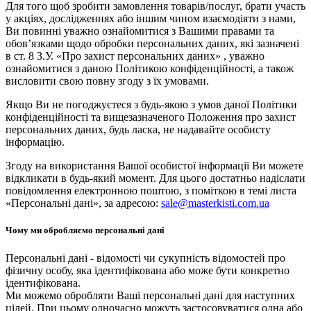
Для того щоб зробити замовлення товарів/послуг, брати участь
у акціях, дослідженнях або іншим чином взаємодіяти з нами,
Ви повинні уважно ознайомитися з Вашими правами та
обов’язками щодо обробки персональних даних, які зазначені
в ст. 8 З.У. «Про захист персональних даних» , уважно
ознайомитися з даною Політикою конфіденційності, а також
висловити свою повну згоду з їх умовами.
Якщо Ви не погоджуєтеся з будь-якою з умов даної Політики
конфіденційності та вищезазначеного Положення про захист
персональних даних, будь ласка, не надавайте особисту
інформацію.
Згоду на використання Вашої особистої інформації Ви можете
відкликати в будь-який момент. Для цього достатньо надіслати
повідомлення електронною поштою, з поміткою в темі листа
«Персональні дані», за адресою:
sale@masterkisti.com.ua
Чому ми обробляємо персональні дані
Персональні дані - відомості чи сукупність відомостей про
фізичну особу, яка ідентифікована або може бути конкретно
ідентифікована.
Ми можемо обробляти Ваші персональні дані для наступних
цілей. При цьому одночасно можуть застосовуватися одна або