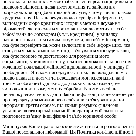
персональних даних з метою забезпечення реалізації цивільно-
правових відносин, надання/отримання та здійснення
розрахунків за придбані товари/послуги, в тому числі шляхом
кредитування. Не заперечую щодо перевірки інформації у
відповідних бюро кредитних історій з метою з’ясування
відомостей, які стосуються виконання мною взятих на себе
зобов’язань по договорам (в т.ч. кредитним), у випадку
наявності таких, тим самим розуміючи, що об’єм інформації,
яка буде перевірятися, може включати в себе інформацію, яка
стосується банківської таємниці, і з’ясування якої буде такою,
яка буде повною та достатньою для розуміння мого
соціального, майнового стану, платоспроможності та несення
можливої подальшої майнової відповідальності, у випадку її
необхідності. Я також погоджуюсь з тим, що володілець має
право надавати доступ та передавати мої персональні дані
третім особам без будь-яких додаткових повідомлень, не
змінюючи при цьому мети їх обробки. В тому числі, на
перевірку зазначеної в даній Заявці інформації та не заперечую
про передачу для можливого необхідного з'ясування даної
інформації третім особам, під якими розумію: фінансові
установи, колекторські компанії, оператори мобільного та
поштового зв’язку, інші фізичні та/або юридичні особи.
Ми цінуємо Ваше право на особисте життя та нерозголошення
Вашої персональної інформації. Ця Політика конфіденційності