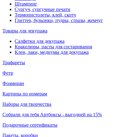
Штампинг
Сургуч, сургучные печати
Термопистолеты, клей, скотч
Глиттер, бульонки, пудры, стразы, жемчуг
Товары для декупажа
Салфетки для декупажа
Кракелюры, пасты для состаривания
Клеи, лаки, медиумы для декупажа
Трафареты
Фетр
Фоамиран
Картины по номерам
Наборы для творчества
Собрали для тебя Артбоксы - выгодней на 15%
Подарочные сертификаты
Пакеты, коробки