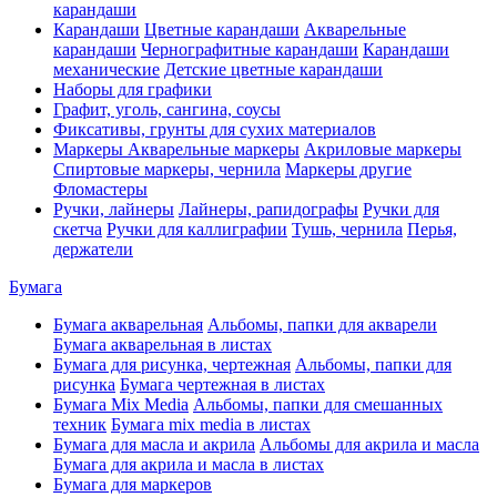
карандаши
Карандаши
Цветные карандаши
Акварельные
карандаши
Чернографитные карандаши
Карандаши
механические
Детские цветные карандаши
Наборы для графики
Графит, уголь, сангина, соусы
Фиксативы, грунты для сухих материалов
Маркеры
Акварельные маркеры
Акриловые маркеры
Спиртовые маркеры, чернила
Маркеры другие
Фломастеры
Ручки, лайнеры
Лайнеры, рапидографы
Ручки для
скетча
Ручки для каллиграфии
Тушь, чернила
Перья,
держатели
Бумага
Бумага акварельная
Альбомы, папки для акварели
Бумага акварельная в листах
Бумага для рисунка, чертежная
Альбомы, папки для
рисунка
Бумага чертежная в листах
Бумага Mix Media
Альбомы, папки для смешанных
техник
Бумага mix media в листах
Бумага для масла и акрила
Альбомы для акрила и масла
Бумага для акрила и масла в листах
Бумага для маркеров