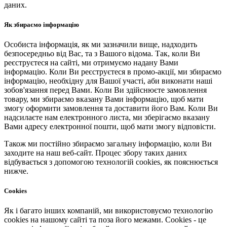
даних.
Як збираємо інформацію
Особиста інформація, як ми зазначили вище, надходить
безпосередньо від Вас, та з Вашого відома. Так, коли Ви
реєструєтеся на сайті, ми отримуємо надану Вами
інформацію. Коли Ви реєструєтеся в промо-акції, ми збираємо
інформацію, необхідну для Вашої участі, аби виконати наші
зобов'язання перед Вами. Коли Ви здійснюєте замовлення
товару, ми збираємо вказану Вами інформацію, щоб мати
змогу оформити замовлення та доставити його Вам. Коли Ви
надсилаєте нам електронного листа, ми зберігаємо вказану
Вами адресу електронної пошти, щоб мати змогу відповісти.
Також ми постійно збираємо загальну інформацію, коли Ви
заходите на наш веб-сайт. Процес збору таких даних
відбувається з допомогою технологій cookies, як пояснюється
нижче.
Cookies
Як і багато інших компаній, ми використовуємо технологію
cookies на нашому сайті та поза його межами. Cookies - це