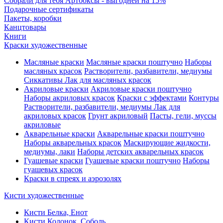
Собрали для тебя Артбоксы - выгодней на 15%
Подарочные сертификаты
Пакеты, коробки
Канцтовары
Книги
Краски художественные
Масляные краски
Масляные краски поштучно
Наборы
масляных красок
Растворители, разбавители, медиумы
Сиккативы
Лак для масляных красок
Акриловые краски
Акриловые краски поштучно
Наборы акриловых красок
Краски с эффектами
Контуры
Растворители, разбавители, медиумы
Лак для
акриловых красок
Грунт акриловый
Пасты, гели, муссы
акриловые
Акварельные краски
Акварельные краски поштучно
Наборы акварельных красок
Маскирующие жидкости,
медиумы, лаки
Наборы детских акварельных красок
Гуашевые краски
Гуашевые краски поштучно
Наборы
гуашевых красок
Краски в спреях и аэрозолях
Кисти художественные
Кисти Белка, Енот
Кисти Колонок, Соболь