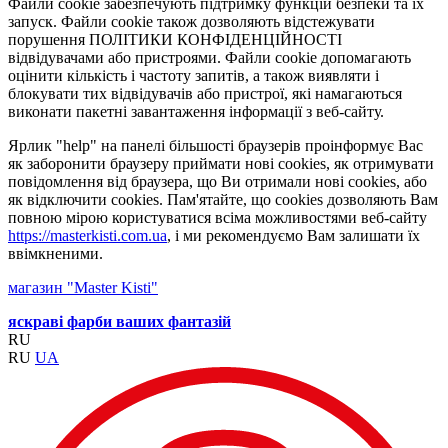
Файли cookie забезпечують підтримку функцій безпеки та їх
запуск. Файли cookie також дозволяють відстежувати
порушення ПОЛІТИКИ КОНФІДЕНЦІЙНОСТІ
відвідувачами або пристроями. Файли cookie допомагають
оцінити кількість і частоту запитів, а також виявляти і
блокувати тих відвідувачів або пристрої, які намагаються
виконати пакетні завантаження інформації з веб-сайту.
Ярлик "help" на панелі більшості браузерів проінформує Вас
як заборонити браузеру приймати нові cookies, як отримувати
повідомлення від браузера, що Ви отримали нові cookies, або
як відключити cookies. Пам'ятайте, що cookies дозволяють Вам
повною мірою користуватися всіма можливостями веб-сайту
https://masterkisti.com.ua
, і ми рекомендуємо Вам залишати їх
ввімкненими.
магазин "Master Kisti"
яскраві фарби ваших фантазій
RU
RU
UA