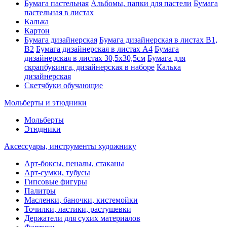
Бумага пастельная
Альбомы, папки для пастели
Бумага
пастельная в листах
Калька
Картон
Бумага дизайнерская
Бумага дизайнерская в листах В1,
В2
Бумага дизайнерская в листах А4
Бумага
дизайнерская в листах 30,5х30,5см
Бумага для
скрапбукинга, дизайнерская в наборе
Калька
дизайнерская
Скетчбуки обучающие
Мольберты и этюдники
Мольберты
Этюдники
Аксессуары, инструменты художнику
Арт-боксы, пеналы, стаканы
Арт-сумки, тубусы
Гипсовые фигуры
Палитры
Масленки, баночки, кистемойки
Точилки, ластики, растушевки
Держатели для сухих материалов