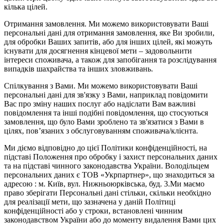
кілька цілей.
Отримання замовлення. Ми можемо використовувати Ваші
персональні дані для отримання замовлення, яке Ви зробили,
для обробки Ваших запитів, або для інших цілей, які можуть
існувати для досягнення кінцевої мети – задовольнити
інтереси споживача, а також для запобігання та розслідування
випадків шахрайства та інших зловживань.
Спілкування з Вами. Ми можемо використовувати Ваші
персональні дані для зв'язку з Вами, наприклад повідомити
Вас про зміну наших послуг або надіслати Вам важливі
повідомлення та інші подібні повідомлення, що стосуються
замовлення, що було Вами зроблено та зв'язатися з Вами в
цілях, пов’язаних з обслуговуванням споживача/клієнта.
Ми діємо відповідно до цієї Політики конфіденційності, на
підставі Положення про обробку і захист персональних даних
та на підставі чинного законодавства України. Володільцем
персональних даних є ТОВ «Укрпартнер», що знаходиться за
адресою : м. Київ, вул. Нижньоюркiвська, буд. 3.Ми маємо
право зберігати Персональні дані стільки, скільки необхідно
для реалізації мети, що зазначена у даній Політиці
конфіденційності або у строки, встановлені чинним
законодавством України або до моменту видалення Вами цих