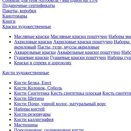
Собрали для тебя Артбоксы - выгодней на 15%
Подарочные сертификаты
Пакеты, коробки
Канцтовары
Книги
Краски художественные
Масляные краски
Масляные краски поштучно
Наборы ма
Акриловые краски
Акриловые краски поштучно
Наборы 
акриловый
Пасты, гели, муссы акриловые
Акварельные краски
Акварельные краски поштучно
Набо
Гуашевые краски
Гуашевые краски поштучно
Наборы гуа
Краски в спреях и аэрозолях
Кисти художественные
Кисти Белка, Енот
Кисти Колонок, Соболь
Кисти Синтетика
Кисть синтетика плоская
Кисть синтети
Кисти Щетина
Кисти Пони, ушной волос, натуральный ворс
Наборы кистей
Кисти-резервуары
Кисти каллиграфия
Мастихины
Поролоновые, силиконовые кисти