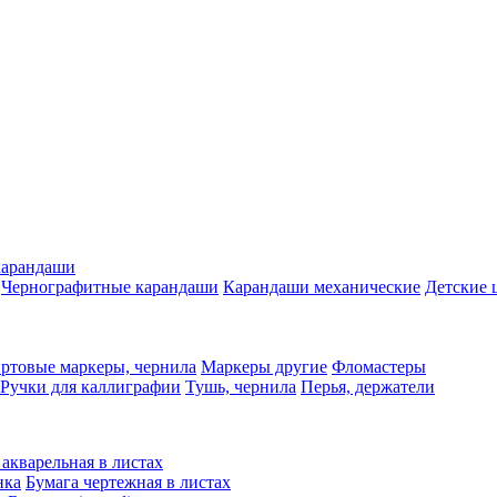
карандаши
Чернографитные карандаши
Карандаши механические
Детские 
ртовые маркеры, чернила
Маркеры другие
Фломастеры
Ручки для каллиграфии
Тушь, чернила
Перья, держатели
 акварельная в листах
нка
Бумага чертежная в листах