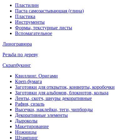
Пластилин
Паста самозастывающая (глина)
Пластика
Инструменты
Формы, текстурные листы
Вспомагательное
Линогравюра
Резьба по дереву
Скрапбукинг
Квиллинг. Оригами
Креп-бумага
Заготовки для открыток, конверты, коробочки
Заготовки для альбомов, блокнотов, кольца
Ленты, скотч, шнуры декоративные
Рафия, сизаль
Высечки, наклейки, теги, чипборды
Декоративные элементы
Дыроколы
Макетирование
Ножницы
Штампинг