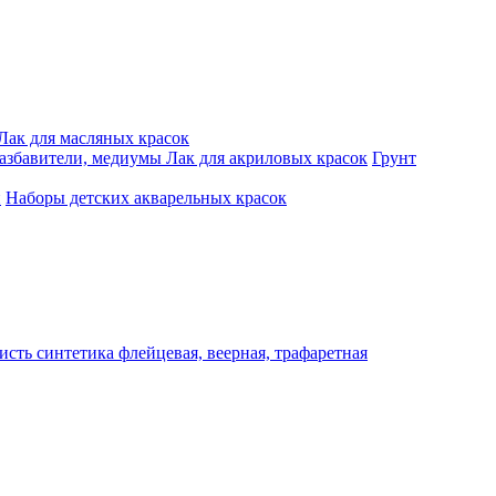
Лак для масляных красок
разбавители, медиумы
Лак для акриловых красок
Грунт
и
Наборы детских акварельных красок
исть синтетика флейцевая, веерная, трафаретная