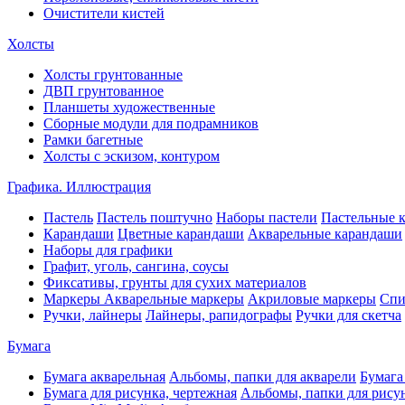
Очистители кистей
Холсты
Холсты грунтованные
ДВП грунтованное
Планшеты художественные
Сборные модули для подрамников
Рамки багетные
Холсты c эскизом, контуром
Графика. Иллюстрация
Пастель
Пастель поштучно
Наборы пастели
Пастельные 
Карандаши
Цветные карандаши
Акварельные карандаши
Наборы для графики
Графит, уголь, сангина, соусы
Фиксативы, грунты для сухих материалов
Маркеры
Акварельные маркеры
Акриловые маркеры
Спи
Ручки, лайнеры
Лайнеры, рапидографы
Ручки для скетча
Бумага
Бумага акварельная
Альбомы, папки для акварели
Бумага
Бумага для рисунка, чертежная
Альбомы, папки для рису