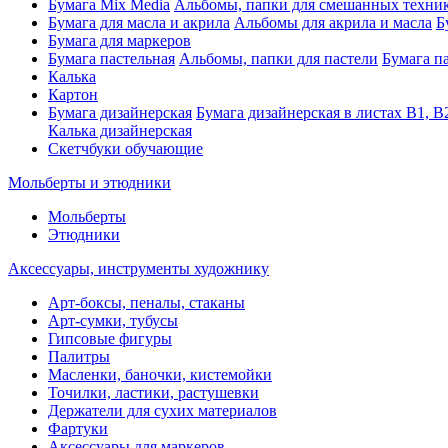
Бумага Mix Media
Альбомы, папки для смешанных техни
Бумага для масла и акрила
Альбомы для акрила и масла
Б
Бумага для маркеров
Бумага пастельная
Альбомы, папки для пастели
Бумага па
Калька
Картон
Бумага дизайнерская
Бумага дизайнерская в листах В1, В
Калька дизайнерская
Скетчбуки обучающие
Мольберты и этюдники
Мольберты
Этюдники
Аксессуары, инструменты художнику
Арт-боксы, пеналы, стаканы
Арт-сумки, тубусы
Гипсовые фигуры
Палитры
Масленки, баночки, кистемойки
Точилки, ластики, растушевки
Держатели для сухих материалов
Фартуки
Аксессуары для маркеров