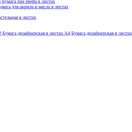
к
Бумага mix media в листах
умага для акрила и масла в листах
стельная в листах
2
Бумага дизайнерская в листах А4
Бумага дизайнерская в листах