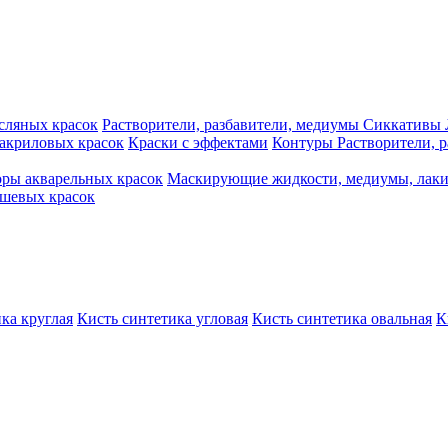
сляных красок
Растворители, разбавители, медиумы
Сиккативы
акриловых красок
Краски с эффектами
Контуры
Растворители, 
ры акварельных красок
Маскирующие жидкости, медиумы, лак
шевых красок
ка круглая
Кисть синтетика угловая
Кисть синтетика овальная
К