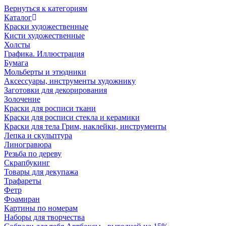
Вернуться к категориям
Каталог
Краски художественные
Кисти художественные
Холсты
Графика. Иллюстрация
Бумага
Мольберты и этюдники
Аксессуары, инструменты художнику
Заготовки для декорирования
Золочение
Краски для росписи ткани
Краски для росписи стекла и керамики
Краски для тела Грим, наклейки, инструменты
Лепка и скульптура
Линогравюра
Резьба по дереву
Скрапбукинг
Товары для декупажа
Трафареты
Фетр
Фоамиран
Картины по номерам
Наборы для творчества