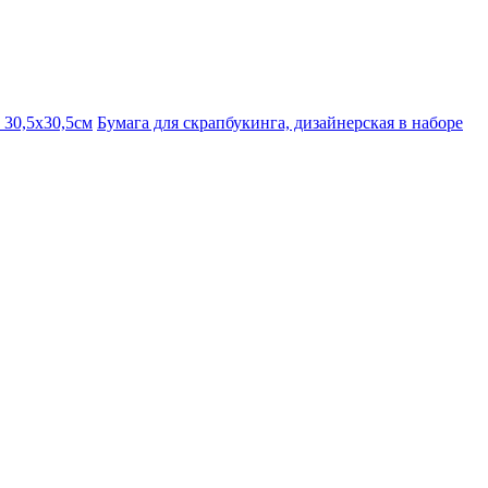
 30,5х30,5см
Бумага для скрапбукинга, дизайнерская в наборе