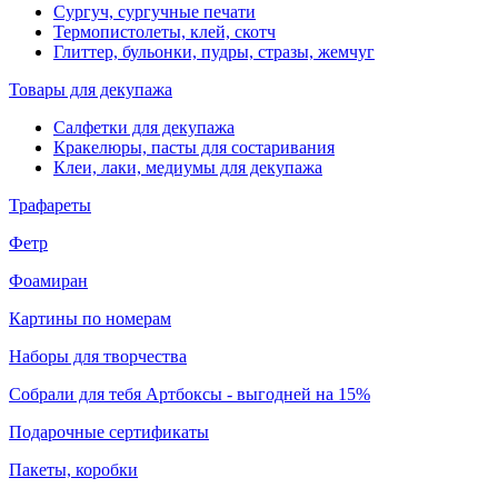
Сургуч, сургучные печати
Термопистолеты, клей, скотч
Глиттер, бульонки, пудры, стразы, жемчуг
Товары для декупажа
Салфетки для декупажа
Кракелюры, пасты для состаривания
Клеи, лаки, медиумы для декупажа
Трафареты
Фетр
Фоамиран
Картины по номерам
Наборы для творчества
Собрали для тебя Артбоксы - выгодней на 15%
Подарочные сертификаты
Пакеты, коробки