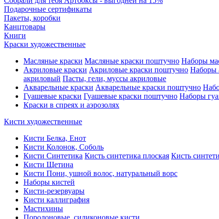
Собрали для тебя Артбоксы - выгодней на 15%
Подарочные сертификаты
Пакеты, коробки
Канцтовары
Книги
Краски художественные
Масляные краски
Масляные краски поштучно
Наборы ма
Акриловые краски
Акриловые краски поштучно
Наборы 
акриловый
Пасты, гели, муссы акриловые
Акварельные краски
Акварельные краски поштучно
Набо
Гуашевые краски
Гуашевые краски поштучно
Наборы гуа
Краски в спреях и аэрозолях
Кисти художественные
Кисти Белка, Енот
Кисти Колонок, Соболь
Кисти Синтетика
Кисть синтетика плоская
Кисть синтети
Кисти Щетина
Кисти Пони, ушной волос, натуральный ворс
Наборы кистей
Кисти-резервуары
Кисти каллиграфия
Мастихины
Поролоновые, силиконовые кисти