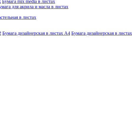
к
Бумага mix media в листах
умага для акрила и масла в листах
стельная в листах
2
Бумага дизайнерская в листах А4
Бумага дизайнерская в листах