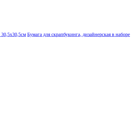
 30,5х30,5см
Бумага для скрапбукинга, дизайнерская в наборе