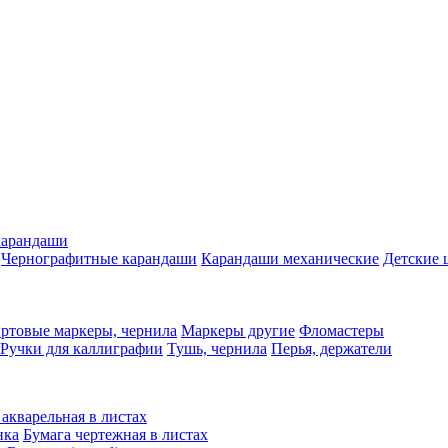
карандаши
Чернографитные карандаши
Карандаши механические
Детские 
ртовые маркеры, чернила
Маркеры другие
Фломастеры
Ручки для каллиграфии
Тушь, чернила
Перья, держатели
 акварельная в листах
нка
Бумага чертежная в листах