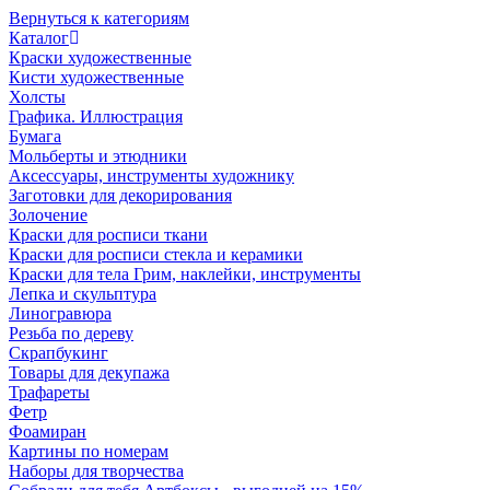
Вернуться к категориям
Каталог
Краски художественные
Кисти художественные
Холсты
Графика. Иллюстрация
Бумага
Мольберты и этюдники
Аксессуары, инструменты художнику
Заготовки для декорирования
Золочение
Краски для росписи ткани
Краски для росписи стекла и керамики
Краски для тела Грим, наклейки, инструменты
Лепка и скульптура
Линогравюра
Резьба по дереву
Скрапбукинг
Товары для декупажа
Трафареты
Фетр
Фоамиран
Картины по номерам
Наборы для творчества