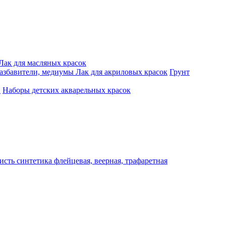
Лак для масляных красок
разбавители, медиумы
Лак для акриловых красок
Грунт
и
Наборы детских акварельных красок
исть синтетика флейцевая, веерная, трафаретная