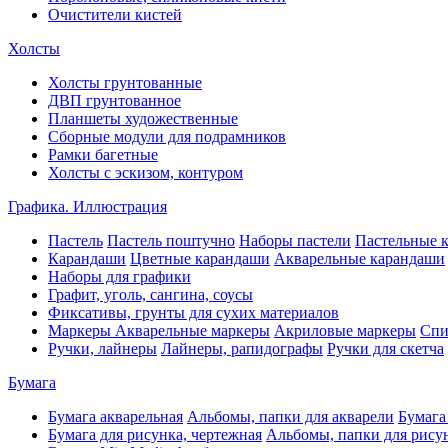
Очистители кистей
Холсты
Холсты грунтованные
ДВП грунтованное
Планшеты художественные
Сборные модули для подрамников
Рамки багетные
Холсты c эскизом, контуром
Графика. Иллюстрация
Пастель
Пастель поштучно
Наборы пастели
Пастельные 
Карандаши
Цветные карандаши
Акварельные карандаши
Наборы для графики
Графит, уголь, сангина, соусы
Фиксативы, грунты для сухих материалов
Маркеры
Акварельные маркеры
Акриловые маркеры
Спи
Ручки, лайнеры
Лайнеры, рапидографы
Ручки для скетча
Бумага
Бумага акварельная
Альбомы, папки для акварели
Бумага
Бумага для рисунка, чертежная
Альбомы, папки для рису