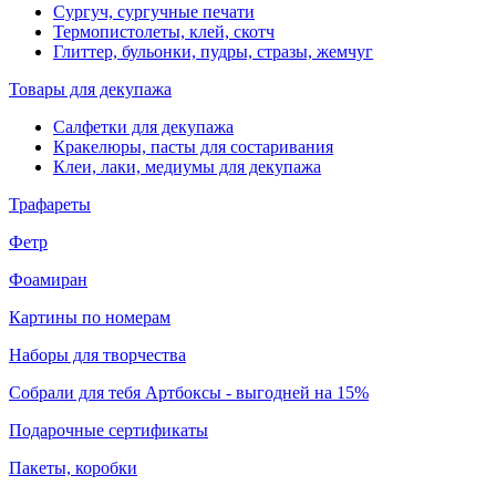
Сургуч, сургучные печати
Термопистолеты, клей, скотч
Глиттер, бульонки, пудры, стразы, жемчуг
Товары для декупажа
Салфетки для декупажа
Кракелюры, пасты для состаривания
Клеи, лаки, медиумы для декупажа
Трафареты
Фетр
Фоамиран
Картины по номерам
Наборы для творчества
Собрали для тебя Артбоксы - выгодней на 15%
Подарочные сертификаты
Пакеты, коробки