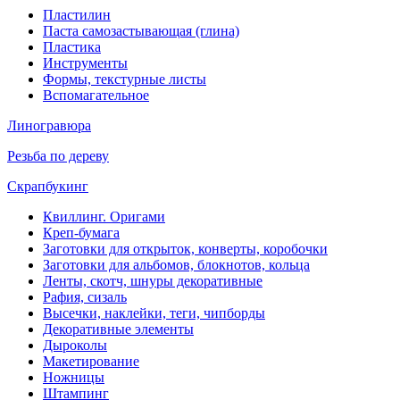
Пластилин
Паста самозастывающая (глина)
Пластика
Инструменты
Формы, текстурные листы
Вспомагательное
Линогравюра
Резьба по дереву
Скрапбукинг
Квиллинг. Оригами
Креп-бумага
Заготовки для открыток, конверты, коробочки
Заготовки для альбомов, блокнотов, кольца
Ленты, скотч, шнуры декоративные
Рафия, сизаль
Высечки, наклейки, теги, чипборды
Декоративные элементы
Дыроколы
Макетирование
Ножницы
Штампинг