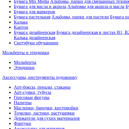
Бумага Mix Media
Альбомы, папки для смешанных техни
Бумага для масла и акрила
Альбомы для акрила и масла
Б
Бумага для маркеров
Бумага пастельная
Альбомы, папки для пастели
Бумага па
Калька
Картон
Бумага дизайнерская
Бумага дизайнерская в листах В1, В
Калька дизайнерская
Скетчбуки обучающие
Мольберты и этюдники
Мольберты
Этюдники
Аксессуары, инструменты художнику
Арт-боксы, пеналы, стаканы
Арт-сумки, тубусы
Гипсовые фигуры
Палитры
Масленки, баночки, кистемойки
Точилки, ластики, растушевки
Держатели для сухих материалов
Фартуки
Аксессуары для маркеров