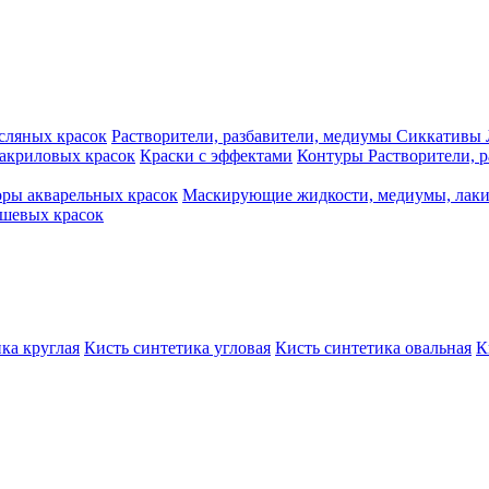
сляных красок
Растворители, разбавители, медиумы
Сиккативы
акриловых красок
Краски с эффектами
Контуры
Растворители, 
ры акварельных красок
Маскирующие жидкости, медиумы, лак
шевых красок
ка круглая
Кисть синтетика угловая
Кисть синтетика овальная
К