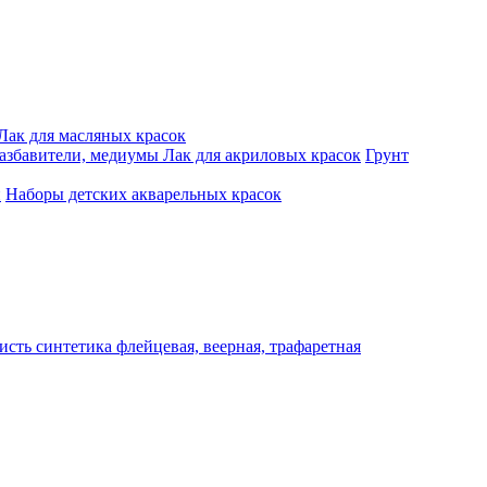
Лак для масляных красок
разбавители, медиумы
Лак для акриловых красок
Грунт
и
Наборы детских акварельных красок
исть синтетика флейцевая, веерная, трафаретная