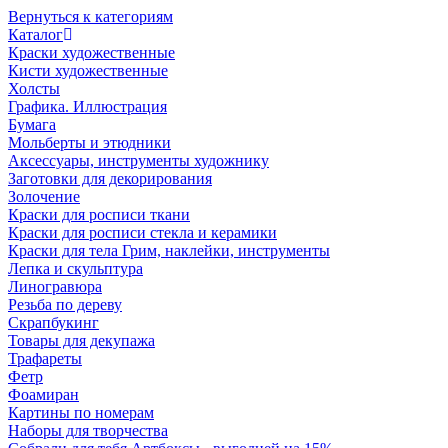
Вернуться к категориям
Каталог
Краски художественные
Кисти художественные
Холсты
Графика. Иллюстрация
Бумага
Мольберты и этюдники
Аксессуары, инструменты художнику
Заготовки для декорирования
Золочение
Краски для росписи ткани
Краски для росписи стекла и керамики
Краски для тела Грим, наклейки, инструменты
Лепка и скульптура
Линогравюра
Резьба по дереву
Скрапбукинг
Товары для декупажа
Трафареты
Фетр
Фоамиран
Картины по номерам
Наборы для творчества