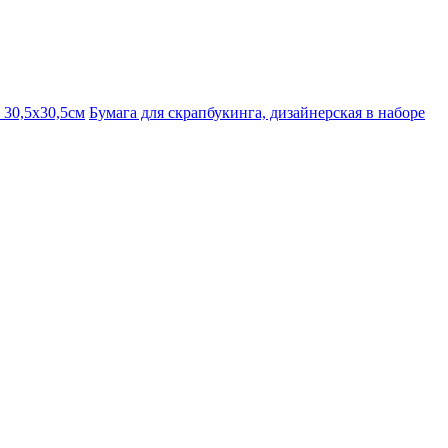
 30,5х30,5см
Бумага для скрапбукинга, дизайнерская в наборе