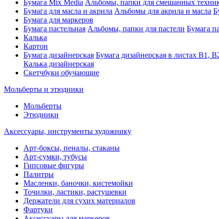
Бумага Mix Media
Альбомы, папки для смешанных техни
Бумага для масла и акрила
Альбомы для акрила и масла
Б
Бумага для маркеров
Бумага пастельная
Альбомы, папки для пастели
Бумага па
Калька
Картон
Бумага дизайнерская
Бумага дизайнерская в листах В1, В
Калька дизайнерская
Скетчбуки обучающие
Мольберты и этюдники
Мольберты
Этюдники
Аксессуары, инструменты художнику
Арт-боксы, пеналы, стаканы
Арт-сумки, тубусы
Гипсовые фигуры
Палитры
Масленки, баночки, кистемойки
Точилки, ластики, растушевки
Держатели для сухих материалов
Фартуки
Аксессуары для маркеров