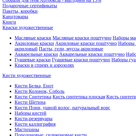
Собрали для тебя Артбоксы - выгодней на 15%
Подарочные сертификаты
Пакеты, коробки
Канцтовары
Книги
Краски художественные
Масляные краски
Масляные краски поштучно
Наборы ма
Акриловые краски
Акриловые краски поштучно
Наборы 
акриловый
Пасты, гели, муссы акриловые
Акварельные краски
Акварельные краски поштучно
Набо
Гуашевые краски
Гуашевые краски поштучно
Наборы гуа
Краски в спреях и аэрозолях
Кисти художественные
Кисти Белка, Енот
Кисти Колонок, Соболь
Кисти Синтетика
Кисть синтетика плоская
Кисть синтети
Кисти Щетина
Кисти Пони, ушной волос, натуральный ворс
Наборы кистей
Кисти-резервуары
Кисти каллиграфия
Мастихины
Поролоновые, силиконовые кисти