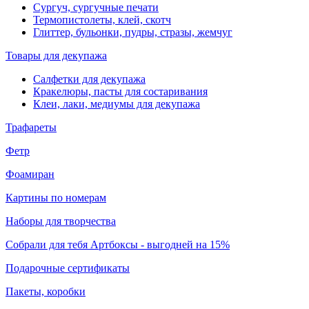
Сургуч, сургучные печати
Термопистолеты, клей, скотч
Глиттер, бульонки, пудры, стразы, жемчуг
Товары для декупажа
Салфетки для декупажа
Кракелюры, пасты для состаривания
Клеи, лаки, медиумы для декупажа
Трафареты
Фетр
Фоамиран
Картины по номерам
Наборы для творчества
Собрали для тебя Артбоксы - выгодней на 15%
Подарочные сертификаты
Пакеты, коробки