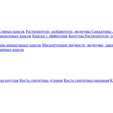
сляных красок
Растворители, разбавители, медиумы
Сиккативы
акриловых красок
Краски с эффектами
Контуры
Растворители, 
ры акварельных красок
Маскирующие жидкости, медиумы, лак
шевых красок
ка круглая
Кисть синтетика угловая
Кисть синтетика овальная
К