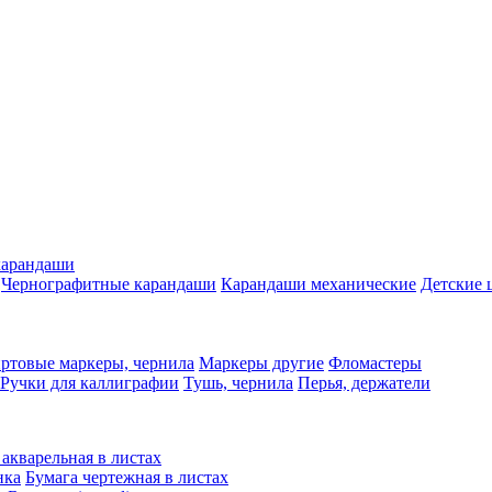
карандаши
Чернографитные карандаши
Карандаши механические
Детские 
ртовые маркеры, чернила
Маркеры другие
Фломастеры
Ручки для каллиграфии
Тушь, чернила
Перья, держатели
 акварельная в листах
нка
Бумага чертежная в листах