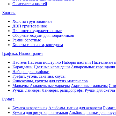
Очистители кистей
Холсты
Холсты грунтованные
ДВП грунтованное
Планшеты художественные
Сборные модули для подрамников
Рамки багетные
Холсты c эскизом, контуром
Графика. Иллюстрация
Пастель
Пастель поштучно
Наборы пастели
Пастельные 
Карандаши
Цветные карандаши
Акварельные карандаши
Наборы для графики
Графит, уголь, сангина, соусы
Фиксативы, грунты для сухих материалов
Маркеры
Акварельные маркеры
Акриловые маркеры
Спи
Ручки, лайнеры
Лайнеры, рапидографы
Ручки для скетча
Бумага
Бумага акварельная
Альбомы, папки для акварели
Бумага
Бумага для рисунка, чертежная
Альбомы, папки для рису