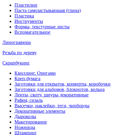
Пластилин
Паста самозастывающая (глина)
Пластика
Инструменты
Формы, текстурные листы
Вспомагательное
Линогравюра
Резьба по дереву
Скрапбукинг
Квиллинг. Оригами
Креп-бумага
Заготовки для открыток, конверты, коробочки
Заготовки для альбомов, блокнотов, кольца
Ленты, скотч, шнуры декоративные
Рафия, сизаль
Высечки, наклейки, теги, чипборды
Декоративные элементы
Дыроколы
Макетирование
Ножницы
Штампинг