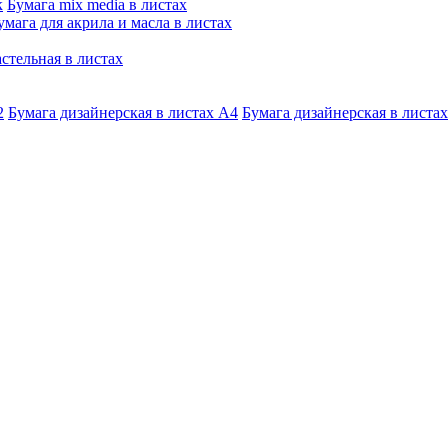
к
Бумага mix media в листах
умага для акрила и масла в листах
стельная в листах
2
Бумага дизайнерская в листах А4
Бумага дизайнерская в листах