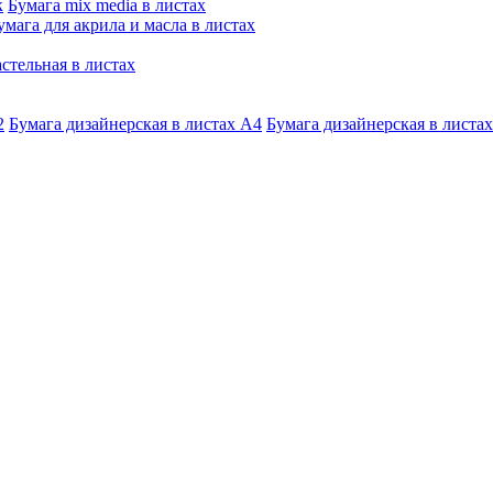
к
Бумага mix media в листах
умага для акрила и масла в листах
стельная в листах
2
Бумага дизайнерская в листах А4
Бумага дизайнерская в листах