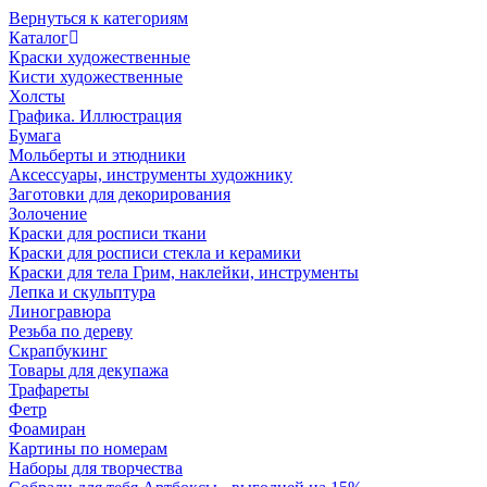
Вернуться к категориям
Каталог
Краски художественные
Кисти художественные
Холсты
Графика. Иллюстрация
Бумага
Мольберты и этюдники
Аксессуары, инструменты художнику
Заготовки для декорирования
Золочение
Краски для росписи ткани
Краски для росписи стекла и керамики
Краски для тела Грим, наклейки, инструменты
Лепка и скульптура
Линогравюра
Резьба по дереву
Скрапбукинг
Товары для декупажа
Трафареты
Фетр
Фоамиран
Картины по номерам
Наборы для творчества