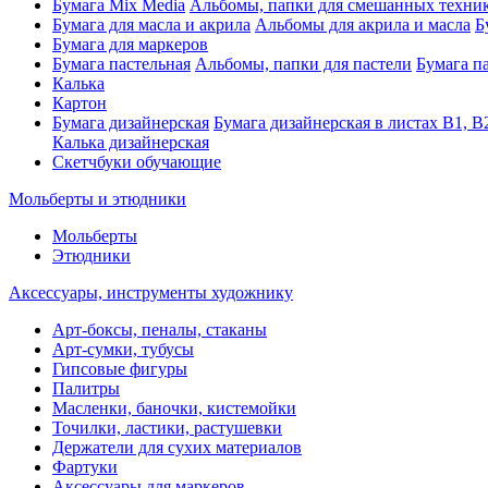
Бумага Mix Media
Альбомы, папки для смешанных техни
Бумага для масла и акрила
Альбомы для акрила и масла
Б
Бумага для маркеров
Бумага пастельная
Альбомы, папки для пастели
Бумага па
Калька
Картон
Бумага дизайнерская
Бумага дизайнерская в листах В1, В
Калька дизайнерская
Скетчбуки обучающие
Мольберты и этюдники
Мольберты
Этюдники
Аксессуары, инструменты художнику
Арт-боксы, пеналы, стаканы
Арт-сумки, тубусы
Гипсовые фигуры
Палитры
Масленки, баночки, кистемойки
Точилки, ластики, растушевки
Держатели для сухих материалов
Фартуки
Аксессуары для маркеров