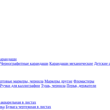
карандаши
Чернографитные карандаши
Карандаши механические
Детские 
ртовые маркеры, чернила
Маркеры другие
Фломастеры
Ручки для каллиграфии
Тушь, чернила
Перья, держатели
 акварельная в листах
нка
Бумага чертежная в листах