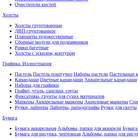
Очистители кистей
Холсты
Холсты грунтованные
ДВП грунтованное
Планшеты художественные
Сборные модули для подрамников
Рамки багетные
Холсты c эскизом, контуром
Графика. Иллюстрация
Пастель
Пастель поштучно
Наборы пастели
Пастельные 
Карандаши
Цветные карандаши
Акварельные карандаши
Наборы для графики
Графит, уголь, сангина, соусы
Фиксативы, грунты для сухих материалов
Маркеры
Акварельные маркеры
Акриловые маркеры
Спи
Ручки, лайнеры
Лайнеры, рапидографы
Ручки для скетча
Бумага
Бумага акварельная
Альбомы, папки для акварели
Бумага
Бумага для рисунка, чертежная
Альбомы, папки для рису