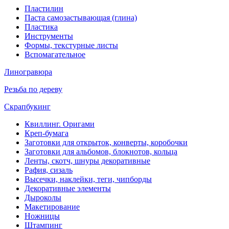
Пластилин
Паста самозастывающая (глина)
Пластика
Инструменты
Формы, текстурные листы
Вспомагательное
Линогравюра
Резьба по дереву
Скрапбукинг
Квиллинг. Оригами
Креп-бумага
Заготовки для открыток, конверты, коробочки
Заготовки для альбомов, блокнотов, кольца
Ленты, скотч, шнуры декоративные
Рафия, сизаль
Высечки, наклейки, теги, чипборды
Декоративные элементы
Дыроколы
Макетирование
Ножницы
Штампинг