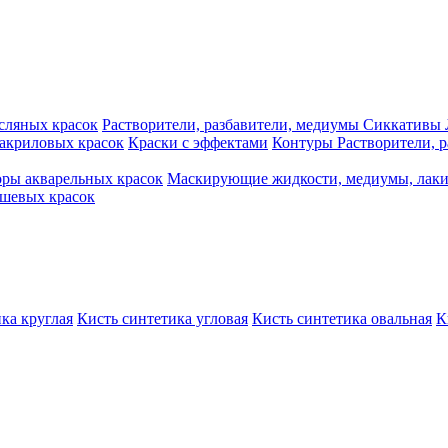
сляных красок
Растворители, разбавители, медиумы
Сиккативы
акриловых красок
Краски с эффектами
Контуры
Растворители, 
ры акварельных красок
Маскирующие жидкости, медиумы, лак
шевых красок
ка круглая
Кисть синтетика угловая
Кисть синтетика овальная
К