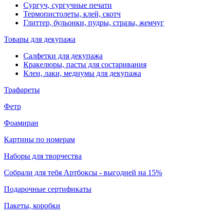
Сургуч, сургучные печати
Термопистолеты, клей, скотч
Глиттер, бульонки, пудры, стразы, жемчуг
Товары для декупажа
Салфетки для декупажа
Кракелюры, пасты для состаривания
Клеи, лаки, медиумы для декупажа
Трафареты
Фетр
Фоамиран
Картины по номерам
Наборы для творчества
Собрали для тебя Артбоксы - выгодней на 15%
Подарочные сертификаты
Пакеты, коробки