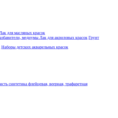
Лак для масляных красок
разбавители, медиумы
Лак для акриловых красок
Грунт
и
Наборы детских акварельных красок
исть синтетика флейцевая, веерная, трафаретная