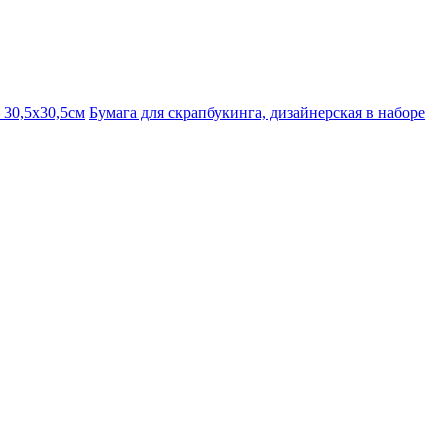
 30,5х30,5см
Бумага для скрапбукинга, дизайнерская в наборе