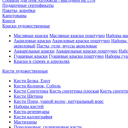
Собрали для тебя Артбоксы - выгодней на 15%
Подарочные сертификаты
Пакеты, коробки
Канцтовары
Книги
Краски художественные
Масляные краски
Масляные краски поштучно
Наборы ма
Акриловые краски
Акриловые краски поштучно
Наборы 
акриловый
Пасты, гели, муссы акриловые
Акварельные краски
Акварельные краски поштучно
Набо
Гуашевые краски
Гуашевые краски поштучно
Наборы гуа
Краски в спреях и аэрозолях
Кисти художественные
Кисти Белка, Енот
Кисти Колонок, Соболь
Кисти Синтетика
Кисть синтетика плоская
Кисть синтети
Кисти Щетина
Кисти Пони, ушной волос, натуральный ворс
Наборы кистей
Кисти-резервуары
Кисти каллиграфия
Мастихины
Поролоновые, силиконовые кисти