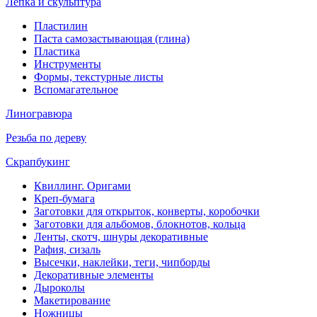
Лепка и скульптура
Пластилин
Паста самозастывающая (глина)
Пластика
Инструменты
Формы, текстурные листы
Вспомагательное
Линогравюра
Резьба по дереву
Скрапбукинг
Квиллинг. Оригами
Креп-бумага
Заготовки для открыток, конверты, коробочки
Заготовки для альбомов, блокнотов, кольца
Ленты, скотч, шнуры декоративные
Рафия, сизаль
Высечки, наклейки, теги, чипборды
Декоративные элементы
Дыроколы
Макетирование
Ножницы