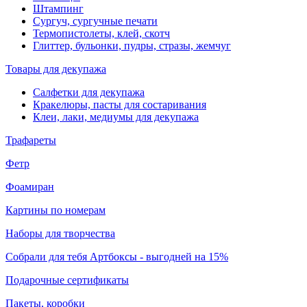
Штампинг
Сургуч, сургучные печати
Термопистолеты, клей, скотч
Глиттер, бульонки, пудры, стразы, жемчуг
Товары для декупажа
Салфетки для декупажа
Кракелюры, пасты для состаривания
Клеи, лаки, медиумы для декупажа
Трафареты
Фетр
Фоамиран
Картины по номерам
Наборы для творчества
Собрали для тебя Артбоксы - выгодней на 15%
Подарочные сертификаты
Пакеты, коробки