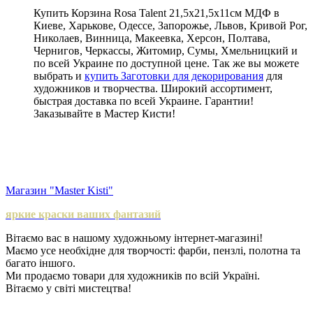
Купить Корзина Rosa Talent 21,5х21,5х11см МДФ в
Киеве, Харькове, Одессе, Запорожье, Львов, Кривой Рог,
Николаев, Винница, Макеевка, Херсон, Полтава,
Чернигов, Черкассы, Житомир, Сумы, Хмельницкий и
по всей Украине по доступной цене. Так же вы можете
выбрать и
купить Заготовки для декорирования
для
художников и творчества. Широкий ассортимент,
быстрая доставка по всей Украине. Гарантии!
Заказывайте в Мастер Кисти!
Магазин "Master Kisti"
яркие краски ваших фантазий
Вітаємо вас в нашому художньому інтернет-магазині!
Маємо усе необхідне для творчості: фарби, пензлі, полотна та
багато іншого.
Ми продаємо товари для художників по всій Україні.
Вітаємо у світі мистецтва!