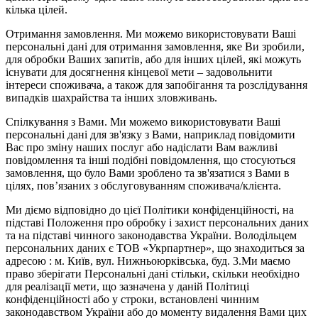
кілька цілей.
Отримання замовлення. Ми можемо використовувати Ваші
персональні дані для отримання замовлення, яке Ви зробили,
для обробки Ваших запитів, або для інших цілей, які можуть
існувати для досягнення кінцевої мети – задовольнити
інтереси споживача, а також для запобігання та розслідування
випадків шахрайства та інших зловживань.
Спілкування з Вами. Ми можемо використовувати Ваші
персональні дані для зв'язку з Вами, наприклад повідомити
Вас про зміну наших послуг або надіслати Вам важливі
повідомлення та інші подібні повідомлення, що стосуються
замовлення, що було Вами зроблено та зв'язатися з Вами в
цілях, пов’язаних з обслуговуванням споживача/клієнта.
Ми діємо відповідно до цієї Політики конфіденційності, на
підставі Положення про обробку і захист персональних даних
та на підставі чинного законодавства України. Володільцем
персональних даних є ТОВ «Укрпартнер», що знаходиться за
адресою : м. Київ, вул. Нижньоюркiвська, буд. 3.Ми маємо
право зберігати Персональні дані стільки, скільки необхідно
для реалізації мети, що зазначена у даній Політиці
конфіденційності або у строки, встановлені чинним
законодавством України або до моменту видалення Вами цих