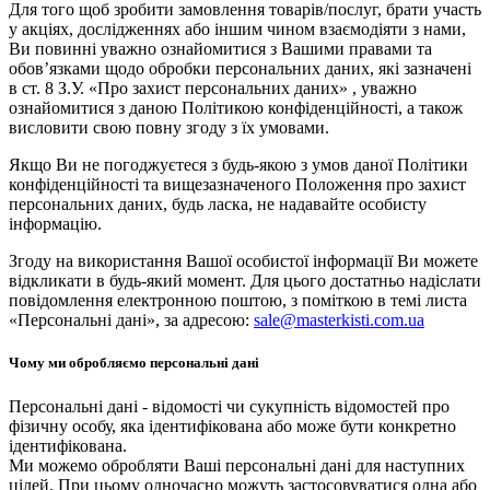
Для того щоб зробити замовлення товарів/послуг, брати участь
у акціях, дослідженнях або іншим чином взаємодіяти з нами,
Ви повинні уважно ознайомитися з Вашими правами та
обов’язками щодо обробки персональних даних, які зазначені
в ст. 8 З.У. «Про захист персональних даних» , уважно
ознайомитися з даною Політикою конфіденційності, а також
висловити свою повну згоду з їх умовами.
Якщо Ви не погоджуєтеся з будь-якою з умов даної Політики
конфіденційності та вищезазначеного Положення про захист
персональних даних, будь ласка, не надавайте особисту
інформацію.
Згоду на використання Вашої особистої інформації Ви можете
відкликати в будь-який момент. Для цього достатньо надіслати
повідомлення електронною поштою, з поміткою в темі листа
«Персональні дані», за адресою:
sale@masterkisti.com.ua
Чому ми обробляємо персональні дані
Персональні дані - відомості чи сукупність відомостей про
фізичну особу, яка ідентифікована або може бути конкретно
ідентифікована.
Ми можемо обробляти Ваші персональні дані для наступних
цілей. При цьому одночасно можуть застосовуватися одна або