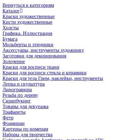
Вернуться к категориям
Каталог
Краски художественные
Кисти художественные
Холсты
Графика. Иллюстрация
Бумага
Мольберты и этюдники
Аксессуары, инструменты художнику
Заготовки для декорирования
Золочение
Краски для росписи ткани
Краски для росписи стекла и керамики
Краски для тела Грим, наклейки, инструменты
Лепка и скульптура
Линогравюра
Резьба по дереву
Скрапбукинг
Товары для декупажа
Трафареты
Фетр
Фоамиран
Картины по номерам
Наборы для творчества