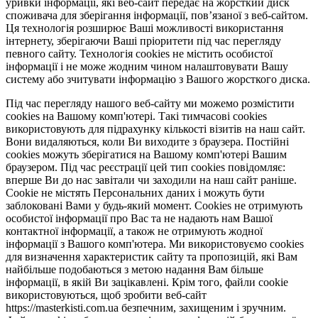
уривки інформації, які веб-сайт передає на жорсткий диск
споживача для зберігання інформації, пов’язаної з веб-сайтом.
Ця технологія розширює Ваші можливості використання
інтернету, зберігаючи Ваші пріоритети під час перегляду
певного сайту. Технологія cookies не містить особистої
інформації і не може жодним чином налаштовувати Вашу
систему або зчитувати інформацію з Вашого жорсткого диска.
Під час перегляду нашого веб-сайту ми можемо розмістити
cookies на Вашому комп'ютері. Такі тимчасові cookies
використовують для підрахунку кількості візитів на наш сайт.
Вони видаляються, коли Ви виходите з браузера. Постійні
cookies можуть зберігатися на Вашому комп'ютері Вашим
браузером. Під час реєстрації цей тип cookies повідомляє:
вперше Ви до нас завітали чи заходили на наш сайт раніше.
Cookie не містять Персональних даних і можуть бути
заблоковані Вами у будь-який момент. Сookies не отримують
особистої інформації про Вас та не надають нам Вашої
контактної інформації, а також не отримують жодної
інформації з Вашого комп'ютера. Ми використовуємо cookies
для визначення характеристик сайту та пропозицій, які Вам
найбільше подобаються з метою надання Вам більше
інформації, в якій Ви зацікавлені. Крім того, файли cookie
використовуються, щоб зробити веб-сайт
https://masterkisti.com.ua безпечним, захищеним і зручним.