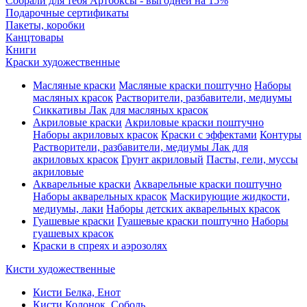
Собрали для тебя Артбоксы - выгодней на 15%
Подарочные сертификаты
Пакеты, коробки
Канцтовары
Книги
Краски художественные
Масляные краски
Масляные краски поштучно
Наборы
масляных красок
Растворители, разбавители, медиумы
Сиккативы
Лак для масляных красок
Акриловые краски
Акриловые краски поштучно
Наборы акриловых красок
Краски с эффектами
Контуры
Растворители, разбавители, медиумы
Лак для
акриловых красок
Грунт акриловый
Пасты, гели, муссы
акриловые
Акварельные краски
Акварельные краски поштучно
Наборы акварельных красок
Маскирующие жидкости,
медиумы, лаки
Наборы детских акварельных красок
Гуашевые краски
Гуашевые краски поштучно
Наборы
гуашевых красок
Краски в спреях и аэрозолях
Кисти художественные
Кисти Белка, Енот
Кисти Колонок, Соболь