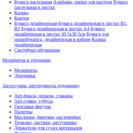
Бумага пастельная
Альбомы, папки для пастели
Бумага
пастельная в листах
Калька
Картон
Бумага дизайнерская
Бумага дизайнерская в листах В1,
В2
Бумага дизайнерская в листах А4
Бумага
дизайнерская в листах 30,5х30,5см
Бумага для
скрапбукинга, дизайнерская в наборе
Калька
дизайнерская
Скетчбуки обучающие
Мольберты и этюдники
Мольберты
Этюдники
Аксессуары, инструменты художнику
Арт-боксы, пеналы, стаканы
Арт-сумки, тубусы
Гипсовые фигуры
Палитры
Масленки, баночки, кистемойки
Точилки, ластики, растушевки
Держатели для сухих материалов