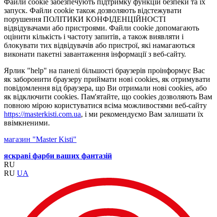
Файли cookie забезпечують підтримку функцій безпеки та їх
запуск. Файли cookie також дозволяють відстежувати
порушення ПОЛІТИКИ КОНФІДЕНЦІЙНОСТІ
відвідувачами або пристроями. Файли cookie допомагають
оцінити кількість і частоту запитів, а також виявляти і
блокувати тих відвідувачів або пристрої, які намагаються
виконати пакетні завантаження інформації з веб-сайту.
Ярлик "help" на панелі більшості браузерів проінформує Вас
як заборонити браузеру приймати нові cookies, як отримувати
повідомлення від браузера, що Ви отримали нові cookies, або
як відключити cookies. Пам'ятайте, що cookies дозволяють Вам
повною мірою користуватися всіма можливостями веб-сайту
https://masterkisti.com.ua
, і ми рекомендуємо Вам залишати їх
ввімкненими.
магазин "Master Kisti"
яскраві фарби ваших фантазій
RU
RU
UA