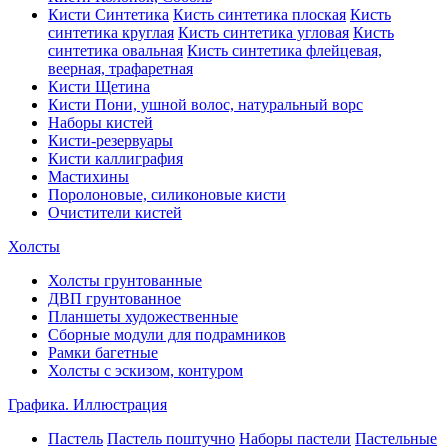
Кисти Синтетика
Кисть синтетика плоская
Кисть
синтетика круглая
Кисть синтетика угловая
Кисть
синтетика овальная
Кисть синтетика флейцевая,
веерная, трафаретная
Кисти Щетина
Кисти Пони, ушной волос, натуральный ворс
Наборы кистей
Кисти-резервуары
Кисти каллиграфия
Мастихины
Поролоновые, силиконовые кисти
Очистители кистей
Холсты
Холсты грунтованные
ДВП грунтованное
Планшеты художественные
Сборные модули для подрамников
Рамки багетные
Холсты c эскизом, контуром
Графика. Иллюстрация
Пастель
Пастель поштучно
Наборы пастели
Пастельные