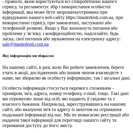
- правило, яким користуються всі співробітники нашого
сервісу, та регламентує збір і використання особистої
інформації, яка може бути запрошена/отримана при
відвідуванні нашого веб-сайту https://masterkisti.com.ua, при
використанні сервісу, при замовленні, листуванні або
телефонній розмові. Якщо у Вас виникнуть питання або
проблеми у зв’язку з конфіденційністю, надсилайте, будь
ласка, свої питання або зауваження на електронну адресу:
sale@masterkisti.com.ua
Яку інформацію ми збираємо
На нашому сайті, в разі, коли Ви робите замовлення, берете
учать в акції, дослідженнях або іншим чином взаємодієте з
нами, ми збираємо як особисту інформацію, так і загальні дані.
Особиста інформація стосується окремого споживача -
приміром, ім'я, адреса, номер телефону, e-mail, тощо. Такі дані
ми отримуємо лише від осіб, які надають її свідомо та з
власного бажання. Наприклад, зареєструвавшись на нашому
сайті, або вказуючи ім'я та адресу із запитом на отримання
подальшої інформації від нас. Ми не вимагаємо реєстрації або
надання такої інформації для перегляду нашого сайту та
отримання доступу до його змісту.