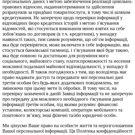
персональних даних з метою забезпечення реалізації цивільно-
правових відносин, надання/отримання та здійснення
розрахунків за придбані товари/послуги, в тому числі шляхом
кредитування. Не заперечую щодо перевірки інформації у
відповідних бюро кредитних історій з метою з’ясування
відомостей, які стосуються виконання мною взятих на себе
зобов’язань по договорам (в т.ч. кредитним), у випадку
наявності таких, тим самим розуміючи, що об’єм інформації,
яка буде перевірятися, може включати в себе інформацію, яка
стосується банківської таємниці, і з’ясування якої буде такою,
яка буде повною та достатньою для розуміння мого
соціального, майнового стану, платоспроможності та несення
можливої подальшої майнової відповідальності, у випадку її
необхідності. Я також погоджуюсь з тим, що володілець має
право надавати доступ та передавати мої персональні дані
третім особам без будь-яких додаткових повідомлень, не
змінюючи при цьому мети їх обробки. В тому числі, на
перевірку зазначеної в даній Заявці інформації та не заперечую
про передачу для можливого необхідного з'ясування даної
інформації третім особам, під якими розумію: фінансові
установи, колекторські компанії, оператори мобільного та
поштового зв’язку, інші фізичні та/або юридичні особи.
Ми цінуємо Ваше право на особисте життя та нерозголошення
Вашої персональної інформації. Ця Політика конфіденційності