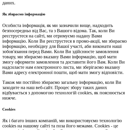
даних.
Як збираємо інформацію
Особиста інформація, як ми зазначили вище, надходить
безпосередньо від Вас, та з Вашого відома. Так, коли Ви
реєструєтеся на сайті, ми отримуємо надану Вами
інформацію. Коли Ви реєструєтеся в промо-акції, ми збираємо
інформацію, необхідну для Вашої участі, аби виконати наші
зобов'язання перед Вами. Коли Ви здійснюєте замовлення
товару, ми збираємо вказану Вами інформацію, щоб мати
змогу оформити замовлення та доставити його Вам. Коли Ви
надсилаєте нам електронного листа, ми зберігаємо вказану
Вами адресу електронної пошти, щоб мати змогу відповісти.
Також ми постійно збираємо загальну інформацію, коли Ви
заходите на наш веб-сайт. Процес збору таких даних
відбувається з допомогою технологій cookies, як пояснюється
нижче.
Cookies
Як і багато інших компаній, ми використовуємо технологію
cookies на нашому сайті та поза його межами. Cookies - це