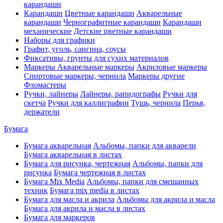
карандаши
Карандаши
Цветные карандаши
Акварельные
карандаши
Чернографитные карандаши
Карандаши
механические
Детские цветные карандаши
Наборы для графики
Графит, уголь, сангина, соусы
Фиксативы, грунты для сухих материалов
Маркеры
Акварельные маркеры
Акриловые маркеры
Спиртовые маркеры, чернила
Маркеры другие
Фломастеры
Ручки, лайнеры
Лайнеры, рапидографы
Ручки для
скетча
Ручки для каллиграфии
Тушь, чернила
Перья,
держатели
Бумага
Бумага акварельная
Альбомы, папки для акварели
Бумага акварельная в листах
Бумага для рисунка, чертежная
Альбомы, папки для
рисунка
Бумага чертежная в листах
Бумага Mix Media
Альбомы, папки для смешанных
техник
Бумага mix media в листах
Бумага для масла и акрила
Альбомы для акрила и масла
Бумага для акрила и масла в листах
Бумага для маркеров