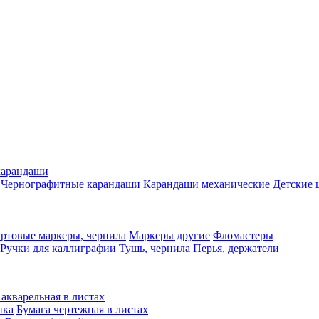
карандаши
Чернографитные карандаши
Карандаши механические
Детские 
ртовые маркеры, чернила
Маркеры другие
Фломастеры
Ручки для каллиграфии
Тушь, чернила
Перья, держатели
 акварельная в листах
нка
Бумага чертежная в листах