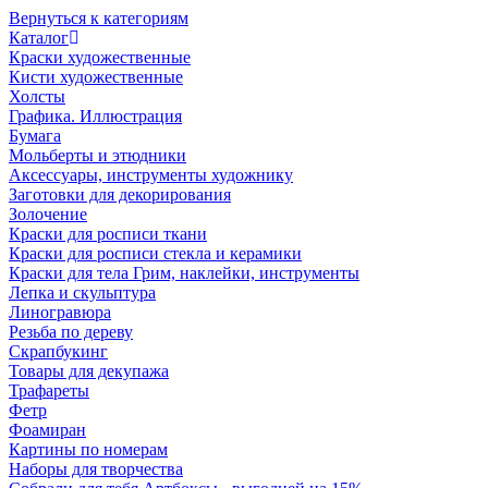
Вернуться к категориям
Каталог
Краски художественные
Кисти художественные
Холсты
Графика. Иллюстрация
Бумага
Мольберты и этюдники
Аксессуары, инструменты художнику
Заготовки для декорирования
Золочение
Краски для росписи ткани
Краски для росписи стекла и керамики
Краски для тела Грим, наклейки, инструменты
Лепка и скульптура
Линогравюра
Резьба по дереву
Скрапбукинг
Товары для декупажа
Трафареты
Фетр
Фоамиран
Картины по номерам
Наборы для творчества