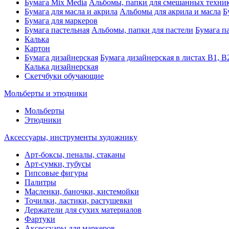
Бумага Mix Media
Альбомы, папки для смешанных техни
Бумага для масла и акрила
Альбомы для акрила и масла
Б
Бумага для маркеров
Бумага пастельная
Альбомы, папки для пастели
Бумага па
Калька
Картон
Бумага дизайнерская
Бумага дизайнерская в листах В1, В
Калька дизайнерская
Скетчбуки обучающие
Мольберты и этюдники
Мольберты
Этюдники
Аксессуары, инструменты художнику
Арт-боксы, пеналы, стаканы
Арт-сумки, тубусы
Гипсовые фигуры
Палитры
Масленки, баночки, кистемойки
Точилки, ластики, растушевки
Держатели для сухих материалов
Фартуки
Аксессуары для маркеров