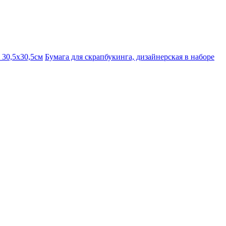
 30,5х30,5см
Бумага для скрапбукинга, дизайнерская в наборе