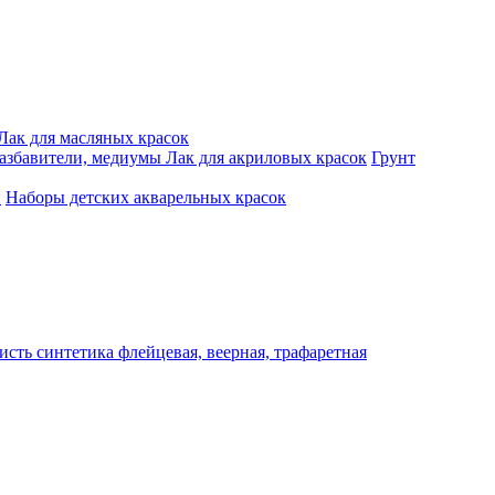
Лак для масляных красок
разбавители, медиумы
Лак для акриловых красок
Грунт
и
Наборы детских акварельных красок
исть синтетика флейцевая, веерная, трафаретная