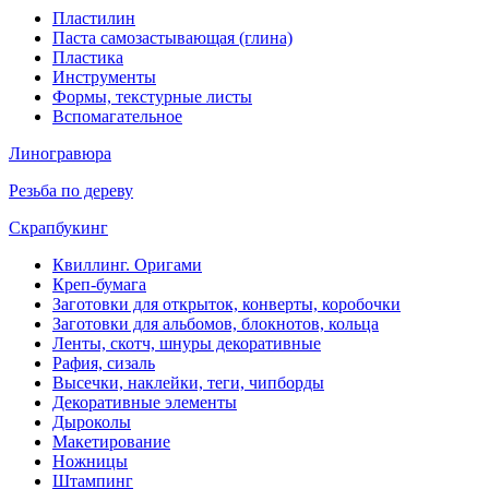
Пластилин
Паста самозастывающая (глина)
Пластика
Инструменты
Формы, текстурные листы
Вспомагательное
Линогравюра
Резьба по дереву
Скрапбукинг
Квиллинг. Оригами
Креп-бумага
Заготовки для открыток, конверты, коробочки
Заготовки для альбомов, блокнотов, кольца
Ленты, скотч, шнуры декоративные
Рафия, сизаль
Высечки, наклейки, теги, чипборды
Декоративные элементы
Дыроколы
Макетирование
Ножницы
Штампинг