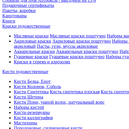
Собрали для тебя Артбоксы - выгодней на 15%
Подарочные сертификаты
Пакеты, коробки
Канцтовары
Книги
Краски художественные
Масляные краски
Масляные краски поштучно
Наборы ма
Акриловые краски
Акриловые краски поштучно
Наборы 
акриловый
Пасты, гели, муссы акриловые
Акварельные краски
Акварельные краски поштучно
Набо
Гуашевые краски
Гуашевые краски поштучно
Наборы гуа
Краски в спреях и аэрозолях
Кисти художественные
Кисти Белка, Енот
Кисти Колонок, Соболь
Кисти Синтетика
Кисть синтетика плоская
Кисть синтети
Кисти Щетина
Кисти Пони, ушной волос, натуральный ворс
Наборы кистей
Кисти-резервуары
Кисти каллиграфия
Мастихины
Поролоновые, силиконовые кисти