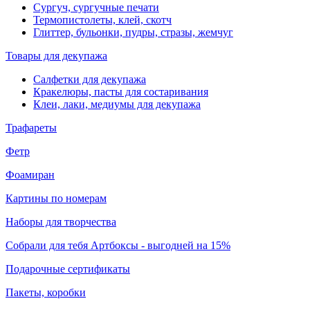
Сургуч, сургучные печати
Термопистолеты, клей, скотч
Глиттер, бульонки, пудры, стразы, жемчуг
Товары для декупажа
Салфетки для декупажа
Кракелюры, пасты для состаривания
Клеи, лаки, медиумы для декупажа
Трафареты
Фетр
Фоамиран
Картины по номерам
Наборы для творчества
Собрали для тебя Артбоксы - выгодней на 15%
Подарочные сертификаты
Пакеты, коробки