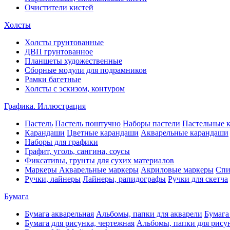
Очистители кистей
Холсты
Холсты грунтованные
ДВП грунтованное
Планшеты художественные
Сборные модули для подрамников
Рамки багетные
Холсты c эскизом, контуром
Графика. Иллюстрация
Пастель
Пастель поштучно
Наборы пастели
Пастельные 
Карандаши
Цветные карандаши
Акварельные карандаши
Наборы для графики
Графит, уголь, сангина, соусы
Фиксативы, грунты для сухих материалов
Маркеры
Акварельные маркеры
Акриловые маркеры
Спи
Ручки, лайнеры
Лайнеры, рапидографы
Ручки для скетча
Бумага
Бумага акварельная
Альбомы, папки для акварели
Бумага
Бумага для рисунка, чертежная
Альбомы, папки для рису