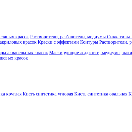
сляных красок
Растворители, разбавители, медиумы
Сиккативы
акриловых красок
Краски с эффектами
Контуры
Растворители, 
ры акварельных красок
Маскирующие жидкости, медиумы, лак
шевых красок
ка круглая
Кисть синтетика угловая
Кисть синтетика овальная
К