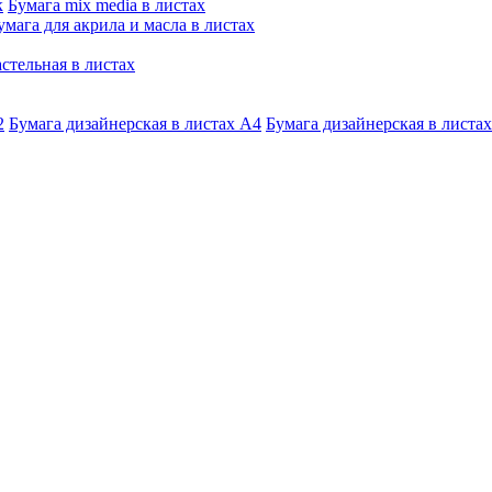
к
Бумага mix media в листах
умага для акрила и масла в листах
стельная в листах
2
Бумага дизайнерская в листах А4
Бумага дизайнерская в листах