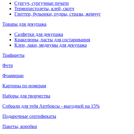
Сургуч, сургучные печати
Термопистолеты, клей, скотч
Глиттер, бульонки, пудры, стразы, жемчуг
Товары для декупажа
Салфетки для декупажа
Кракелюры, пасты для состаривания
Клеи, лаки, медиумы для декупажа
Трафареты
Фетр
Фоамиран
Картины по номерам
Наборы для творчества
Собрали для тебя Артбоксы - выгодней на 15%
Подарочные сертификаты
Пакеты, коробки