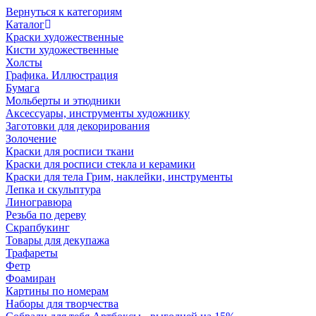
Вернуться к категориям
Каталог
Краски художественные
Кисти художественные
Холсты
Графика. Иллюстрация
Бумага
Мольберты и этюдники
Аксессуары, инструменты художнику
Заготовки для декорирования
Золочение
Краски для росписи ткани
Краски для росписи стекла и керамики
Краски для тела Грим, наклейки, инструменты
Лепка и скульптура
Линогравюра
Резьба по дереву
Скрапбукинг
Товары для декупажа
Трафареты
Фетр
Фоамиран
Картины по номерам
Наборы для творчества