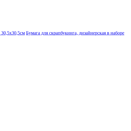
 30,5х30,5см
Бумага для скрапбукинга, дизайнерская в наборе