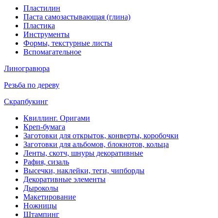
Пластилин
Паста самозастывающая (глина)
Пластика
Инструменты
Формы, текстурные листы
Вспомагательное
Линогравюра
Резьба по дереву
Скрапбукинг
Квиллинг. Оригами
Креп-бумага
Заготовки для открыток, конверты, коробочки
Заготовки для альбомов, блокнотов, кольца
Ленты, скотч, шнуры декоративные
Рафия, сизаль
Высечки, наклейки, теги, чипборды
Декоративные элементы
Дыроколы
Макетирование
Ножницы
Штампинг