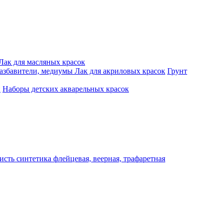
Лак для масляных красок
разбавители, медиумы
Лак для акриловых красок
Грунт
и
Наборы детских акварельных красок
исть синтетика флейцевая, веерная, трафаретная