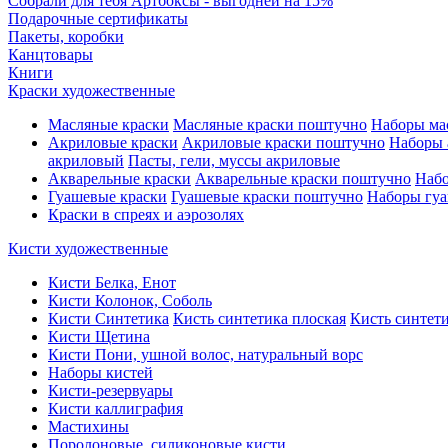
Собрали для тебя Артбоксы - выгодней на 15%
Подарочные сертификаты
Пакеты, коробки
Канцтовары
Книги
Краски художественные
Масляные краски
Масляные краски поштучно
Наборы ма
Акриловые краски
Акриловые краски поштучно
Наборы 
акриловый
Пасты, гели, муссы акриловые
Акварельные краски
Акварельные краски поштучно
Набо
Гуашевые краски
Гуашевые краски поштучно
Наборы гуа
Краски в спреях и аэрозолях
Кисти художественные
Кисти Белка, Енот
Кисти Колонок, Соболь
Кисти Синтетика
Кисть синтетика плоская
Кисть синтети
Кисти Щетина
Кисти Пони, ушной волос, натуральный ворс
Наборы кистей
Кисти-резервуары
Кисти каллиграфия
Мастихины
Поролоновые, силиконовые кисти