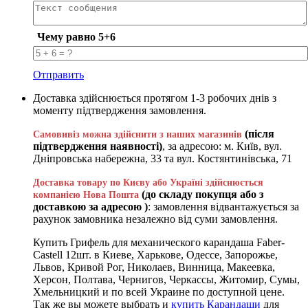
Чему равно 5+6
Отправить
Доставка здійснюється протягом 1-3 робочих днів з
моменту підтвердження замовлення.
(після
Самовивіз можна здійснити з наших магазинів
підтвердження наявності)
, за адресою: м. Київ, вул.
Дніпровська набережна, 33 та вул. Костянтинівська, 71
Доставка товару по Києву або Україні здійснюється
(до складу покупця або з
компанією Нова Пошта
доставкою за адресою )
: замовлення відвантажується за
рахунок замовника незалежно від суми замовлення.
Купить Грифель для механического карандаша Faber-
Castell 12шт. в Киеве, Харькове, Одессе, Запорожье,
Львов, Кривой Рог, Николаев, Винница, Макеевка,
Херсон, Полтава, Чернигов, Черкассы, Житомир, Сумы,
Хмельницкий и по всей Украине по доступной цене.
Так же вы можете выбрать и
купить Карандаши
для