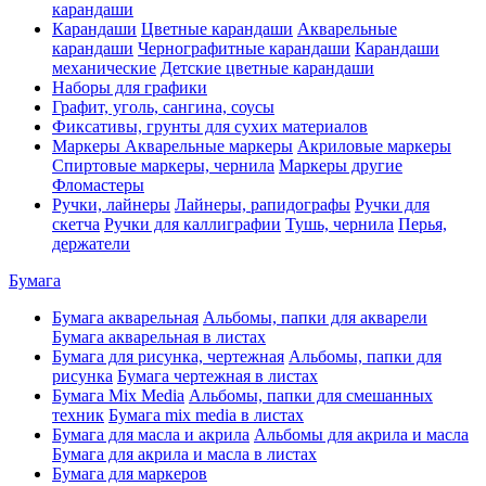
карандаши
Карандаши
Цветные карандаши
Акварельные
карандаши
Чернографитные карандаши
Карандаши
механические
Детские цветные карандаши
Наборы для графики
Графит, уголь, сангина, соусы
Фиксативы, грунты для сухих материалов
Маркеры
Акварельные маркеры
Акриловые маркеры
Спиртовые маркеры, чернила
Маркеры другие
Фломастеры
Ручки, лайнеры
Лайнеры, рапидографы
Ручки для
скетча
Ручки для каллиграфии
Тушь, чернила
Перья,
держатели
Бумага
Бумага акварельная
Альбомы, папки для акварели
Бумага акварельная в листах
Бумага для рисунка, чертежная
Альбомы, папки для
рисунка
Бумага чертежная в листах
Бумага Mix Media
Альбомы, папки для смешанных
техник
Бумага mix media в листах
Бумага для масла и акрила
Альбомы для акрила и масла
Бумага для акрила и масла в листах
Бумага для маркеров