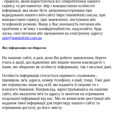
- правило, яким користуються всі співробітники нашого
сервісу, та регламентує збір і використання особистої
інформації, яка може бути запрошена/отримана при
відвідуванні нашого веб-сайту https://masterkisti.com.ua, при
використанні сервісу, при замовленні, листуванні або
телефонній розмові. Якщо у Вас виникнуть питання або
проблеми у зв’язку з конфіденційністю, надсилайте, будь
ласка, свої питання або зауваження на електронну адресу:
sale@masterkisti.com.ua
Яку інформацію ми збираємо
На нашому сайті, в разі, коли Ви робите замовлення, берете
учать в акції, дослідженнях або іншим чином взаємодієте з
нами, ми збираємо як особисту інформацію, так і загальні дані.
Особиста інформація стосується окремого споживача -
приміром, ім'я, адреса, номер телефону, e-mail, тощо. Такі дані
ми отримуємо лише від осіб, які надають її свідомо та з
власного бажання. Наприклад, зареєструвавшись на нашому
сайті, або вказуючи ім'я та адресу із запитом на отримання
подальшої інформації від нас. Ми не вимагаємо реєстрації або
надання такої інформації для перегляду нашого сайту та
отримання доступу до його змісту.