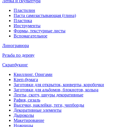
Лепка и скульптура
Пластилин
Паста самозастывающая (глина)
Пластика
Инструменты
Формы, текстурные листы
Вспомагательное
Линогравюра
Резьба по дереву
Скрапбукинг
Квиллинг. Оригами
Креп-бумага
Заготовки для открыток, конверты, коробочки
Заготовки для альбомов, блокнотов, кольца
Ленты, скотч, шнуры декоративные
Рафия, сизаль
Высечки, наклейки, теги, чипборды
Декоративные элементы
Дыроколы
Макетирование
Ножницы