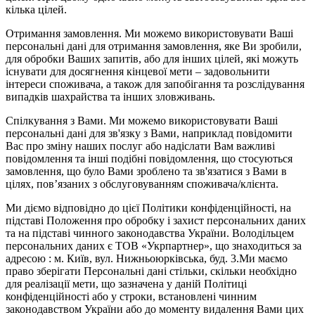
кілька цілей.
Отримання замовлення. Ми можемо використовувати Ваші
персональні дані для отримання замовлення, яке Ви зробили,
для обробки Ваших запитів, або для інших цілей, які можуть
існувати для досягнення кінцевої мети – задовольнити
інтереси споживача, а також для запобігання та розслідування
випадків шахрайства та інших зловживань.
Спілкування з Вами. Ми можемо використовувати Ваші
персональні дані для зв'язку з Вами, наприклад повідомити
Вас про зміну наших послуг або надіслати Вам важливі
повідомлення та інші подібні повідомлення, що стосуються
замовлення, що було Вами зроблено та зв'язатися з Вами в
цілях, пов’язаних з обслуговуванням споживача/клієнта.
Ми діємо відповідно до цієї Політики конфіденційності, на
підставі Положення про обробку і захист персональних даних
та на підставі чинного законодавства України. Володільцем
персональних даних є ТОВ «Укрпартнер», що знаходиться за
адресою : м. Київ, вул. Нижньоюркiвська, буд. 3.Ми маємо
право зберігати Персональні дані стільки, скільки необхідно
для реалізації мети, що зазначена у даній Політиці
конфіденційності або у строки, встановлені чинним
законодавством України або до моменту видалення Вами цих