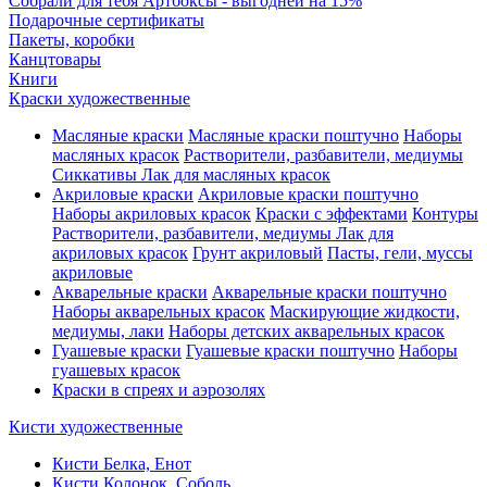
Собрали для тебя Артбоксы - выгодней на 15%
Подарочные сертификаты
Пакеты, коробки
Канцтовары
Книги
Краски художественные
Масляные краски
Масляные краски поштучно
Наборы
масляных красок
Растворители, разбавители, медиумы
Сиккативы
Лак для масляных красок
Акриловые краски
Акриловые краски поштучно
Наборы акриловых красок
Краски с эффектами
Контуры
Растворители, разбавители, медиумы
Лак для
акриловых красок
Грунт акриловый
Пасты, гели, муссы
акриловые
Акварельные краски
Акварельные краски поштучно
Наборы акварельных красок
Маскирующие жидкости,
медиумы, лаки
Наборы детских акварельных красок
Гуашевые краски
Гуашевые краски поштучно
Наборы
гуашевых красок
Краски в спреях и аэрозолях
Кисти художественные
Кисти Белка, Енот
Кисти Колонок, Соболь