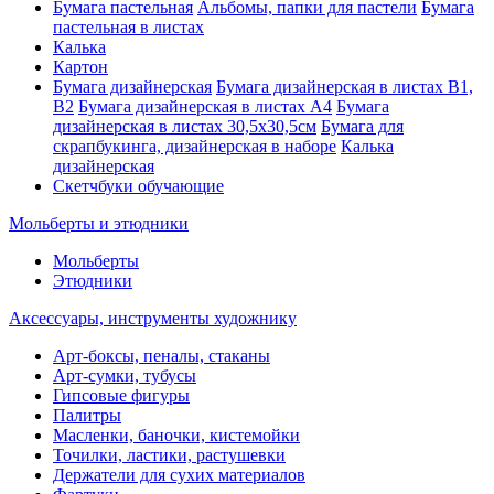
Бумага пастельная
Альбомы, папки для пастели
Бумага
пастельная в листах
Калька
Картон
Бумага дизайнерская
Бумага дизайнерская в листах В1,
В2
Бумага дизайнерская в листах А4
Бумага
дизайнерская в листах 30,5х30,5см
Бумага для
скрапбукинга, дизайнерская в наборе
Калька
дизайнерская
Скетчбуки обучающие
Мольберты и этюдники
Мольберты
Этюдники
Аксессуары, инструменты художнику
Арт-боксы, пеналы, стаканы
Арт-сумки, тубусы
Гипсовые фигуры
Палитры
Масленки, баночки, кистемойки
Точилки, ластики, растушевки
Держатели для сухих материалов