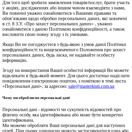
Для того щоб зробити замовлення товарів/послуг, брати участь
у акціях, дослідженнях або іншим чином взаємодіяти з нами,
Ви повинні уважно ознайомитися з Вашими правами та
обов’язками щодо обробки персональних даних, які зазначені
в ст. 8 З.У. «Про захист персональних даних» , уважно
ознайомитися з даною Політикою конфіденційності, а також
висловити свою повну згоду з їх умовами.
Якщо Ви не погоджуєтеся з будь-якою з умов даної Політики
конфіденційності та вищезазначеного Положення про захист
персональних даних, будь ласка, не надавайте особисту
інформацію.
Згоду на використання Вашої особистої інформації Ви можете
відкликати в будь-який момент. Для цього достатньо надіслати
повідомлення електронною поштою, з поміткою в темі листа
«Персональні дані», за адресою:
sale@masterkisti.com.ua
Чому ми обробляємо персональні дані
Персональні дані - відомості чи сукупність відомостей про
фізичну особу, яка ідентифікована або може бути конкретно
ідентифікована.
Ми можемо обробляти Ваші персональні дані для наступних
цілей. При цьому одночасно можуть застосовуватися одна або