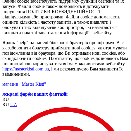
Файли cookie забезпечують підтримку функцій безпеки та їх
запуск. Файли cookie також дозволяють відстежувати
порушення ПОЛІТИКИ КОНФІДЕНЦІЙНОСТІ
відвідувачами або пристроями. Файли cookie допомагають
оцінити кількість і частоту запитів, а також виявляти і
блокувати тих відвідувачів або пристрої, які намагаються
виконати пакетні завантаження інформації з веб-сайту.
Ярлик "help" на панелі більшості браузерів проінформує Вас
як заборонити браузеру приймати нові cookies, як отримувати
повідомлення від браузера, що Ви отримали нові cookies, або
як відключити cookies. Пам'ятайте, що cookies дозволяють Вам
повною мірою користуватися всіма можливостями веб-сайту
https://masterkisti.com.ua
, і ми рекомендуємо Вам залишати їх
ввімкненими.
магазин "Master Kisti"
яскраві фарби ваших фантазій
RU
RU
UA