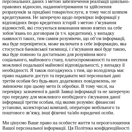
персональних даних з метою забезпечення реалізації цивільно-
правових відносин, надання/отримання та здійснення
розрахунків за придбані товари/послуги, в тому числі шляхом
кредитування. Не заперечую щодо перевірки інформації у
відповідних бюро кредитних історій з метою з’ясування
відомостей, які стосуються виконання мною взятих на себе
зобов’язань по договорам (в т.ч. кредитним), у випадку
наявності таких, тим самим розуміючи, що об’єм інформації,
яка буде перевірятися, може включати в себе інформацію, яка
стосується банківської таємниці, і з’ясування якої буде такою,
яка буде повною та достатньою для розуміння мого
соціального, майнового стану, платоспроможності та несення
можливої подальшої майнової відповідальності, у випадку її
необхідності. Я також погоджуюсь з тим, що володілець має
право надавати доступ та передавати мої персональні дані
третім особам без будь-яких додаткових повідомлень, не
змінюючи при цьому мети їх обробки. В тому числі, на
перевірку зазначеної в даній Заявці інформації та не заперечую
про передачу для можливого необхідного з'ясування даної
інформації третім особам, під якими розумію: фінансові
установи, колекторські компанії, оператори мобільного та
поштового зв’язку, інші фізичні та/або юридичні особи.
Ми цінуємо Ваше право на особисте життя та нерозголошення
Вашої персональної інформації. Ця Політика конфіденційності