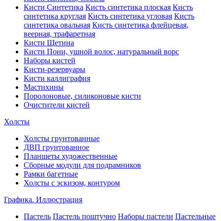
Кисти Синтетика
Кисть синтетика плоская
Кисть
синтетика круглая
Кисть синтетика угловая
Кисть
синтетика овальная
Кисть синтетика флейцевая,
веерная, трафаретная
Кисти Щетина
Кисти Пони, ушной волос, натуральный ворс
Наборы кистей
Кисти-резервуары
Кисти каллиграфия
Мастихины
Поролоновые, силиконовые кисти
Очистители кистей
Холсты
Холсты грунтованные
ДВП грунтованное
Планшеты художественные
Сборные модули для подрамников
Рамки багетные
Холсты c эскизом, контуром
Графика. Иллюстрация
Пастель
Пастель поштучно
Наборы пастели
Пастельные