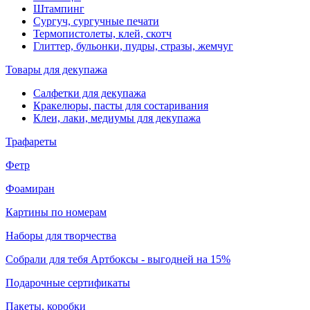
Штампинг
Сургуч, сургучные печати
Термопистолеты, клей, скотч
Глиттер, бульонки, пудры, стразы, жемчуг
Товары для декупажа
Салфетки для декупажа
Кракелюры, пасты для состаривания
Клеи, лаки, медиумы для декупажа
Трафареты
Фетр
Фоамиран
Картины по номерам
Наборы для творчества
Собрали для тебя Артбоксы - выгодней на 15%
Подарочные сертификаты
Пакеты, коробки