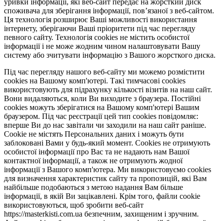
уривки інформації, які веб-сайт передає на жорсткий диск
споживача для зберігання інформації, пов’язаної з веб-сайтом.
Ця технологія розширює Ваші можливості використання
інтернету, зберігаючи Ваші пріоритети під час перегляду
певного сайту. Технологія cookies не містить особистої
інформації і не може жодним чином налаштовувати Вашу
систему або зчитувати інформацію з Вашого жорсткого диска.
Під час перегляду нашого веб-сайту ми можемо розмістити
cookies на Вашому комп'ютері. Такі тимчасові cookies
використовують для підрахунку кількості візитів на наш сайт.
Вони видаляються, коли Ви виходите з браузера. Постійні
cookies можуть зберігатися на Вашому комп'ютері Вашим
браузером. Під час реєстрації цей тип cookies повідомляє:
вперше Ви до нас завітали чи заходили на наш сайт раніше.
Cookie не містять Персональних даних і можуть бути
заблоковані Вами у будь-який момент. Сookies не отримують
особистої інформації про Вас та не надають нам Вашої
контактної інформації, а також не отримують жодної
інформації з Вашого комп'ютера. Ми використовуємо cookies
для визначення характеристик сайту та пропозицій, які Вам
найбільше подобаються з метою надання Вам більше
інформації, в якій Ви зацікавлені. Крім того, файли cookie
використовуються, щоб зробити веб-сайт
https://masterkisti.com.ua безпечним, захищеним і зручним.