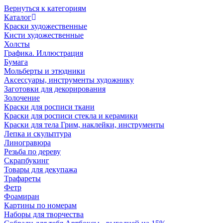
Вернуться к категориям
Каталог
Краски художественные
Кисти художественные
Холсты
Графика. Иллюстрация
Бумага
Мольберты и этюдники
Аксессуары, инструменты художнику
Заготовки для декорирования
Золочение
Краски для росписи ткани
Краски для росписи стекла и керамики
Краски для тела Грим, наклейки, инструменты
Лепка и скульптура
Линогравюра
Резьба по дереву
Скрапбукинг
Товары для декупажа
Трафареты
Фетр
Фоамиран
Картины по номерам
Наборы для творчества