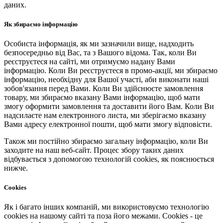
даних.
Як збираємо інформацію
Особиста інформація, як ми зазначили вище, надходить
безпосередньо від Вас, та з Вашого відома. Так, коли Ви
реєструєтеся на сайті, ми отримуємо надану Вами
інформацію. Коли Ви реєструєтеся в промо-акції, ми збираємо
інформацію, необхідну для Вашої участі, аби виконати наші
зобов'язання перед Вами. Коли Ви здійснюєте замовлення
товару, ми збираємо вказану Вами інформацію, щоб мати
змогу оформити замовлення та доставити його Вам. Коли Ви
надсилаєте нам електронного листа, ми зберігаємо вказану
Вами адресу електронної пошти, щоб мати змогу відповісти.
Також ми постійно збираємо загальну інформацію, коли Ви
заходите на наш веб-сайт. Процес збору таких даних
відбувається з допомогою технологій cookies, як пояснюється
нижче.
Cookies
Як і багато інших компаній, ми використовуємо технологію
cookies на нашому сайті та поза його межами. Cookies - це