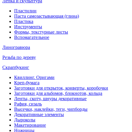
Лепка и скульптура
Пластилин
Паста самозастывающая (глина)
Пластика
Инструменты
Формы, текстурные листы
Вспомагательное
Линогравюра
Резьба по дереву
Скрапбукинг
Квиллинг. Оригами
Креп-бумага
Заготовки для открыток, конверты, коробочки
Заготовки для альбомов, блокнотов, кольца
Ленты, скотч, шнуры декоративные
Рафия, сизаль
Высечки, наклейки, теги, чипборды
Декоративные элементы
Дыроколы
Макетирование
Ножницы