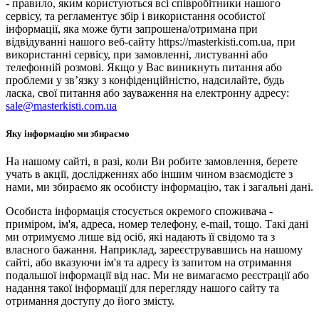
- правило, яким користуються всі співробітники нашого
сервісу, та регламентує збір і використання особистої
інформації, яка може бути запрошена/отримана при
відвідуванні нашого веб-сайту https://masterkisti.com.ua, при
використанні сервісу, при замовленні, листуванні або
телефонній розмові. Якщо у Вас виникнуть питання або
проблеми у зв’язку з конфіденційністю, надсилайте, будь
ласка, свої питання або зауваження на електронну адресу:
sale@masterkisti.com.ua
Яку інформацію ми збираємо
На нашому сайті, в разі, коли Ви робите замовлення, берете
учать в акції, дослідженнях або іншим чином взаємодієте з
нами, ми збираємо як особисту інформацію, так і загальні дані.
Особиста інформація стосується окремого споживача -
приміром, ім'я, адреса, номер телефону, e-mail, тощо. Такі дані
ми отримуємо лише від осіб, які надають її свідомо та з
власного бажання. Наприклад, зареєструвавшись на нашому
сайті, або вказуючи ім'я та адресу із запитом на отримання
подальшої інформації від нас. Ми не вимагаємо реєстрації або
надання такої інформації для перегляду нашого сайту та
отримання доступу до його змісту.