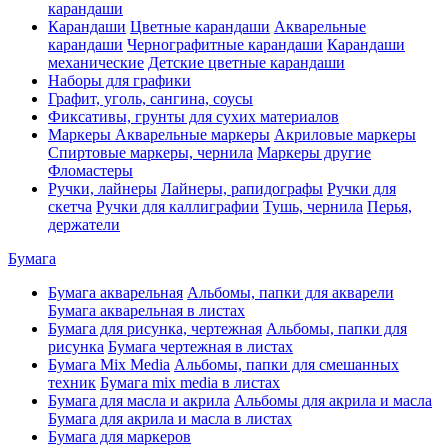
карандаши
Карандаши
Цветные карандаши
Акварельные
карандаши
Чернографитные карандаши
Карандаши
механические
Детские цветные карандаши
Наборы для графики
Графит, уголь, сангина, соусы
Фиксативы, грунты для сухих материалов
Маркеры
Акварельные маркеры
Акриловые маркеры
Спиртовые маркеры, чернила
Маркеры другие
Фломастеры
Ручки, лайнеры
Лайнеры, рапидографы
Ручки для
скетча
Ручки для каллиграфии
Тушь, чернила
Перья,
держатели
Бумага
Бумага акварельная
Альбомы, папки для акварели
Бумага акварельная в листах
Бумага для рисунка, чертежная
Альбомы, папки для
рисунка
Бумага чертежная в листах
Бумага Mix Media
Альбомы, папки для смешанных
техник
Бумага mix media в листах
Бумага для масла и акрила
Альбомы для акрила и масла
Бумага для акрила и масла в листах
Бумага для маркеров