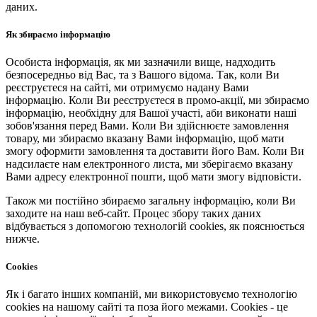
даних.
Як збираємо інформацію
Особиста інформація, як ми зазначили вище, надходить
безпосередньо від Вас, та з Вашого відома. Так, коли Ви
реєструєтеся на сайті, ми отримуємо надану Вами
інформацію. Коли Ви реєструєтеся в промо-акції, ми збираємо
інформацію, необхідну для Вашої участі, аби виконати наші
зобов'язання перед Вами. Коли Ви здійснюєте замовлення
товару, ми збираємо вказану Вами інформацію, щоб мати
змогу оформити замовлення та доставити його Вам. Коли Ви
надсилаєте нам електронного листа, ми зберігаємо вказану
Вами адресу електронної пошти, щоб мати змогу відповісти.
Також ми постійно збираємо загальну інформацію, коли Ви
заходите на наш веб-сайт. Процес збору таких даних
відбувається з допомогою технологій cookies, як пояснюється
нижче.
Cookies
Як і багато інших компаній, ми використовуємо технологію
cookies на нашому сайті та поза його межами. Cookies - це