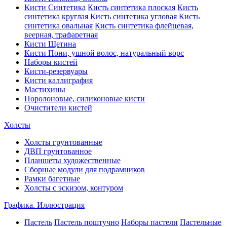
Кисти Синтетика
Кисть синтетика плоская
Кисть
синтетика круглая
Кисть синтетика угловая
Кисть
синтетика овальная
Кисть синтетика флейцевая,
веерная, трафаретная
Кисти Щетина
Кисти Пони, ушной волос, натуральный ворс
Наборы кистей
Кисти-резервуары
Кисти каллиграфия
Мастихины
Поролоновые, силиконовые кисти
Очистители кистей
Холсты
Холсты грунтованные
ДВП грунтованное
Планшеты художественные
Сборные модули для подрамников
Рамки багетные
Холсты c эскизом, контуром
Графика. Иллюстрация
Пастель
Пастель поштучно
Наборы пастели
Пастельные