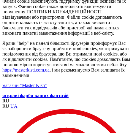
Файли cookie забезпечують підтримку функцій безпеки та їх
запуск. Файли cookie також дозволяють відстежувати
порушення ПОЛІТИКИ КОНФІДЕНЦІЙНОСТІ
відвідувачами або пристроями. Файли cookie допомагають
оцінити кількість і частоту запитів, а також виявляти і
блокувати тих відвідувачів або пристрої, які намагаються
виконати пакетні завантаження інформації з веб-сайту.
Ярлик "help" на панелі більшості браузерів проінформує Вас
як заборонити браузеру приймати нові cookies, як отримувати
повідомлення від браузера, що Ви отримали нові cookies, або
як відключити cookies. Пам'ятайте, що cookies дозволяють Вам
повною мірою користуватися всіма можливостями веб-сайту
https://masterkisti.com.ua
, і ми рекомендуємо Вам залишати їх
ввімкненими.
магазин "Master Kisti"
яскраві фарби ваших фантазій
RU
RU
UA