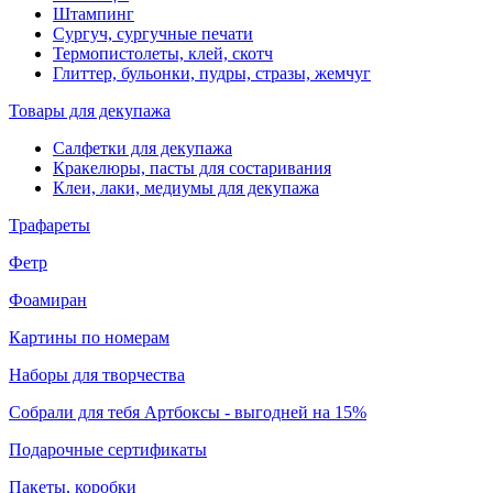
Штампинг
Сургуч, сургучные печати
Термопистолеты, клей, скотч
Глиттер, бульонки, пудры, стразы, жемчуг
Товары для декупажа
Салфетки для декупажа
Кракелюры, пасты для состаривания
Клеи, лаки, медиумы для декупажа
Трафареты
Фетр
Фоамиран
Картины по номерам
Наборы для творчества
Собрали для тебя Артбоксы - выгодней на 15%
Подарочные сертификаты
Пакеты, коробки