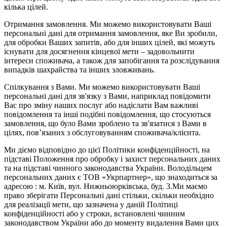
кілька цілей.
Отримання замовлення. Ми можемо використовувати Ваші
персональні дані для отримання замовлення, яке Ви зробили,
для обробки Ваших запитів, або для інших цілей, які можуть
існувати для досягнення кінцевої мети – задовольнити
інтереси споживача, а також для запобігання та розслідування
випадків шахрайства та інших зловживань.
Спілкування з Вами. Ми можемо використовувати Ваші
персональні дані для зв'язку з Вами, наприклад повідомити
Вас про зміну наших послуг або надіслати Вам важливі
повідомлення та інші подібні повідомлення, що стосуються
замовлення, що було Вами зроблено та зв'язатися з Вами в
цілях, пов’язаних з обслуговуванням споживача/клієнта.
Ми діємо відповідно до цієї Політики конфіденційності, на
підставі Положення про обробку і захист персональних даних
та на підставі чинного законодавства України. Володільцем
персональних даних є ТОВ «Укрпартнер», що знаходиться за
адресою : м. Київ, вул. Нижньоюркiвська, буд. 3.Ми маємо
право зберігати Персональні дані стільки, скільки необхідно
для реалізації мети, що зазначена у даній Політиці
конфіденційності або у строки, встановлені чинним
законодавством України або до моменту видалення Вами цих