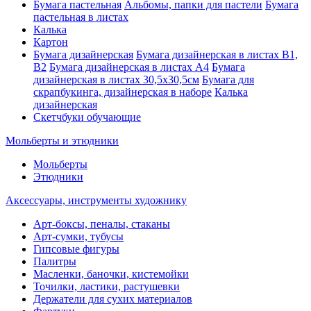
Бумага пастельная
Альбомы, папки для пастели
Бумага
пастельная в листах
Калька
Картон
Бумага дизайнерская
Бумага дизайнерская в листах В1,
В2
Бумага дизайнерская в листах А4
Бумага
дизайнерская в листах 30,5х30,5см
Бумага для
скрапбукинга, дизайнерская в наборе
Калька
дизайнерская
Скетчбуки обучающие
Мольберты и этюдники
Мольберты
Этюдники
Аксессуары, инструменты художнику
Арт-боксы, пеналы, стаканы
Арт-сумки, тубусы
Гипсовые фигуры
Палитры
Масленки, баночки, кистемойки
Точилки, ластики, растушевки
Держатели для сухих материалов