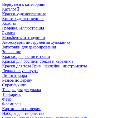
Вернуться к категориям
Каталог
Краски художественные
Кисти художественные
Холсты
Графика. Иллюстрация
Бумага
Мольберты и этюдники
Аксессуары, инструменты художнику
Заготовки для декорирования
Золочение
Краски для росписи ткани
Краски для росписи стекла и керамики
Краски для тела Грим, наклейки, инструменты
Лепка и скульптура
Линогравюра
Резьба по дереву
Скрапбукинг
Товары для декупажа
Трафареты
Фетр
Фоамиран
Картины по номерам
Наборы для творчества