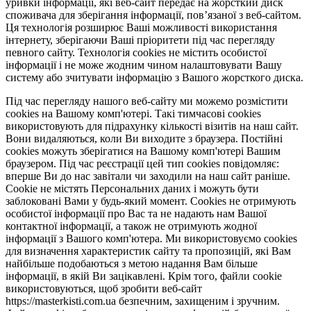
уривки інформації, які веб-сайт передає на жорсткий диск
споживача для зберігання інформації, пов’язаної з веб-сайтом.
Ця технологія розширює Ваші можливості використання
інтернету, зберігаючи Ваші пріоритети під час перегляду
певного сайту. Технологія cookies не містить особистої
інформації і не може жодним чином налаштовувати Вашу
систему або зчитувати інформацію з Вашого жорсткого диска.
Під час перегляду нашого веб-сайту ми можемо розмістити
cookies на Вашому комп'ютері. Такі тимчасові cookies
використовують для підрахунку кількості візитів на наш сайт.
Вони видаляються, коли Ви виходите з браузера. Постійні
cookies можуть зберігатися на Вашому комп'ютері Вашим
браузером. Під час реєстрації цей тип cookies повідомляє:
вперше Ви до нас завітали чи заходили на наш сайт раніше.
Cookie не містять Персональних даних і можуть бути
заблоковані Вами у будь-який момент. Сookies не отримують
особистої інформації про Вас та не надають нам Вашої
контактної інформації, а також не отримують жодної
інформації з Вашого комп'ютера. Ми використовуємо cookies
для визначення характеристик сайту та пропозицій, які Вам
найбільше подобаються з метою надання Вам більше
інформації, в якій Ви зацікавлені. Крім того, файли cookie
використовуються, щоб зробити веб-сайт
https://masterkisti.com.ua безпечним, захищеним і зручним.