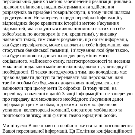
персональних даних з метою забезпечення реалізації цивільно-
правових відносин, надання/отримання та здійснення
розрахунків за придбані товари/послуги, в тому числі шляхом
кредитування. Не заперечую щодо перевірки інформації у
відповідних бюро кредитних історій з метою з’ясування
відомостей, які стосуються виконання мною взятих на себе
зобов’язань по договорам (в т.ч. кредитним), у випадку
наявності таких, тим самим розуміючи, що об’єм інформації,
яка буде перевірятися, може включати в себе інформацію, яка
стосується банківської таємниці, і з’ясування якої буде такою,
яка буде повною та достатньою для розуміння мого
соціального, майнового стану, платоспроможності та несення
можливої подальшої майнової відповідальності, у випадку її
необхідності. Я також погоджуюсь з тим, що володілець має
право надавати доступ та передавати мої персональні дані
третім особам без будь-яких додаткових повідомлень, не
змінюючи при цьому мети їх обробки. В тому числі, на
перевірку зазначеної в даній Заявці інформації та не заперечую
про передачу для можливого необхідного з'ясування даної
інформації третім особам, під якими розумію: фінансові
установи, колекторські компанії, оператори мобільного та
поштового зв’язку, інші фізичні та/або юридичні особи.
Ми цінуємо Ваше право на особисте життя та нерозголошення
Вашої персональної інформації. Ця Політика конфіденційності