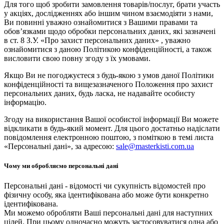
Для того щоб зробити замовлення товарів/послуг, брати участь
у акціях, дослідженнях або іншим чином взаємодіяти з нами,
Ви повинні уважно ознайомитися з Вашими правами та
обов’язками щодо обробки персональних даних, які зазначені
в ст. 8 З.У. «Про захист персональних даних» , уважно
ознайомитися з даною Політикою конфіденційності, а також
висловити свою повну згоду з їх умовами.
Якщо Ви не погоджуєтеся з будь-якою з умов даної Політики
конфіденційності та вищезазначеного Положення про захист
персональних даних, будь ласка, не надавайте особисту
інформацію.
Згоду на використання Вашої особистої інформації Ви можете
відкликати в будь-який момент. Для цього достатньо надіслати
повідомлення електронною поштою, з поміткою в темі листа
«Персональні дані», за адресою:
sale@masterkisti.com.ua
Чому ми обробляємо персональні дані
Персональні дані - відомості чи сукупність відомостей про
фізичну особу, яка ідентифікована або може бути конкретно
ідентифікована.
Ми можемо обробляти Ваші персональні дані для наступних
цілей. При цьому одночасно можуть застосовуватися одна або