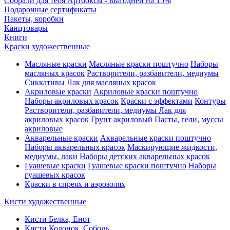
Собрали для тебя Артбоксы - выгодней на 15%
Подарочные сертификаты
Пакеты, коробки
Канцтовары
Книги
Краски художественные
Масляные краски
Масляные краски поштучно
Наборы
масляных красок
Растворители, разбавители, медиумы
Сиккативы
Лак для масляных красок
Акриловые краски
Акриловые краски поштучно
Наборы акриловых красок
Краски с эффектами
Контуры
Растворители, разбавители, медиумы
Лак для
акриловых красок
Грунт акриловый
Пасты, гели, муссы
акриловые
Акварельные краски
Акварельные краски поштучно
Наборы акварельных красок
Маскирующие жидкости,
медиумы, лаки
Наборы детских акварельных красок
Гуашевые краски
Гуашевые краски поштучно
Наборы
гуашевых красок
Краски в спреях и аэрозолях
Кисти художественные
Кисти Белка, Енот
Кисти Колонок, Соболь