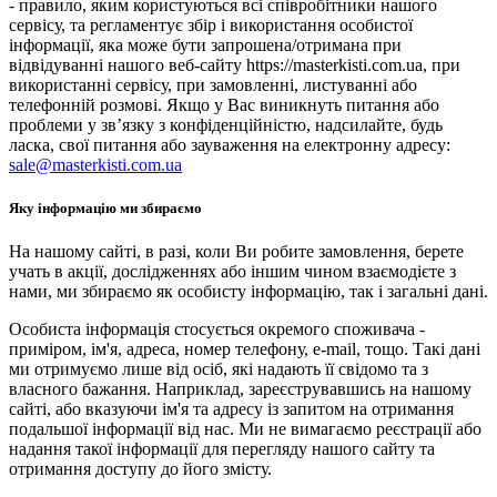
- правило, яким користуються всі співробітники нашого
сервісу, та регламентує збір і використання особистої
інформації, яка може бути запрошена/отримана при
відвідуванні нашого веб-сайту https://masterkisti.com.ua, при
використанні сервісу, при замовленні, листуванні або
телефонній розмові. Якщо у Вас виникнуть питання або
проблеми у зв’язку з конфіденційністю, надсилайте, будь
ласка, свої питання або зауваження на електронну адресу:
sale@masterkisti.com.ua
Яку інформацію ми збираємо
На нашому сайті, в разі, коли Ви робите замовлення, берете
учать в акції, дослідженнях або іншим чином взаємодієте з
нами, ми збираємо як особисту інформацію, так і загальні дані.
Особиста інформація стосується окремого споживача -
приміром, ім'я, адреса, номер телефону, e-mail, тощо. Такі дані
ми отримуємо лише від осіб, які надають її свідомо та з
власного бажання. Наприклад, зареєструвавшись на нашому
сайті, або вказуючи ім'я та адресу із запитом на отримання
подальшої інформації від нас. Ми не вимагаємо реєстрації або
надання такої інформації для перегляду нашого сайту та
отримання доступу до його змісту.