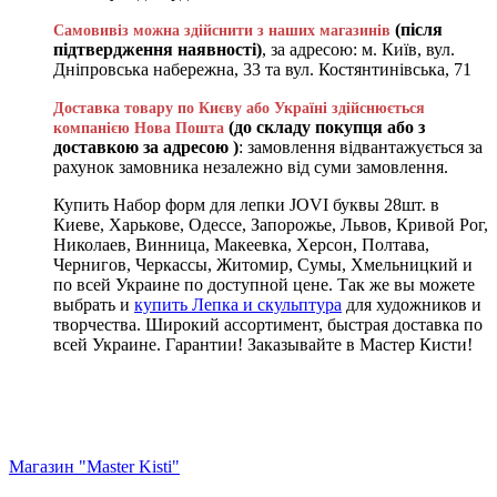
(після
Самовивіз можна здійснити з наших магазинів
підтвердження наявності)
, за адресою: м. Київ, вул.
Дніпровська набережна, 33 та вул. Костянтинівська, 71
Доставка товару по Києву або Україні здійснюється
(до складу покупця або з
компанією Нова Пошта
доставкою за адресою )
: замовлення відвантажується за
рахунок замовника незалежно від суми замовлення.
Купить Набор форм для лепки JOVI буквы 28шт. в
Киеве, Харькове, Одессе, Запорожье, Львов, Кривой Рог,
Николаев, Винница, Макеевка, Херсон, Полтава,
Чернигов, Черкассы, Житомир, Сумы, Хмельницкий и
по всей Украине по доступной цене. Так же вы можете
выбрать и
купить Лепка и скульптура
для художников и
творчества. Широкий ассортимент, быстрая доставка по
всей Украине. Гарантии! Заказывайте в Мастер Кисти!
Магазин "Master Kisti"