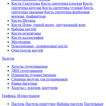
Кисти Синтетика
Кисть синтетика плоская
Кисть
синтетика круглая
Кисть синтетика угловая
Кисть
синтетика овальная
Кисть синтетика флейцевая,
веерная, трафаретная
Кисти Щетина
Кисти Пони, ушной волос, натуральный ворс
Наборы кистей
Кисти-резервуары
Кисти каллиграфия
Мастихины
Поролоновые, силиконовые кисти
Очистители кистей
Холсты
Холсты грунтованные
ДВП грунтованное
Планшеты художественные
Сборные модули для подрамников
Рамки багетные
Холсты c эскизом, контуром
Графика. Иллюстрация
Пастель
Пастель поштучно
Наборы пастели
Пастельные