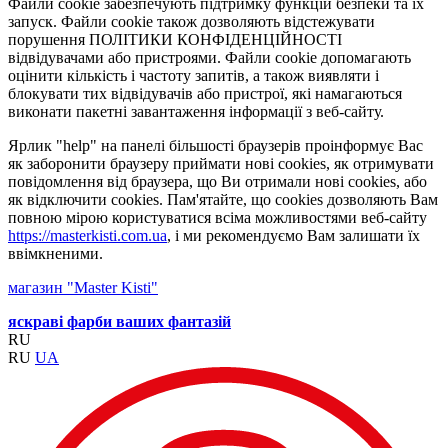
Файли cookie забезпечують підтримку функцій безпеки та їх
запуск. Файли cookie також дозволяють відстежувати
порушення ПОЛІТИКИ КОНФІДЕНЦІЙНОСТІ
відвідувачами або пристроями. Файли cookie допомагають
оцінити кількість і частоту запитів, а також виявляти і
блокувати тих відвідувачів або пристрої, які намагаються
виконати пакетні завантаження інформації з веб-сайту.
Ярлик "help" на панелі більшості браузерів проінформує Вас
як заборонити браузеру приймати нові cookies, як отримувати
повідомлення від браузера, що Ви отримали нові cookies, або
як відключити cookies. Пам'ятайте, що cookies дозволяють Вам
повною мірою користуватися всіма можливостями веб-сайту
https://masterkisti.com.ua
, і ми рекомендуємо Вам залишати їх
ввімкненими.
магазин "Master Kisti"
яскраві фарби ваших фантазій
RU
RU
UA