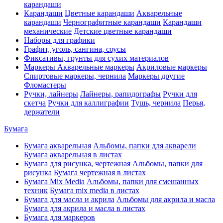
карандаши
Карандаши
Цветные карандаши
Акварельные
карандаши
Чернографитные карандаши
Карандаши
механические
Детские цветные карандаши
Наборы для графики
Графит, уголь, сангина, соусы
Фиксативы, грунты для сухих материалов
Маркеры
Акварельные маркеры
Акриловые маркеры
Спиртовые маркеры, чернила
Маркеры другие
Фломастеры
Ручки, лайнеры
Лайнеры, рапидографы
Ручки для
скетча
Ручки для каллиграфии
Тушь, чернила
Перья,
держатели
Бумага
Бумага акварельная
Альбомы, папки для акварели
Бумага акварельная в листах
Бумага для рисунка, чертежная
Альбомы, папки для
рисунка
Бумага чертежная в листах
Бумага Mix Media
Альбомы, папки для смешанных
техник
Бумага mix media в листах
Бумага для масла и акрила
Альбомы для акрила и масла
Бумага для акрила и масла в листах
Бумага для маркеров