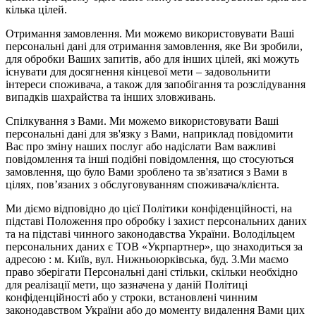
кілька цілей.
Отримання замовлення. Ми можемо використовувати Ваші
персональні дані для отримання замовлення, яке Ви зробили,
для обробки Ваших запитів, або для інших цілей, які можуть
існувати для досягнення кінцевої мети – задовольнити
інтереси споживача, а також для запобігання та розслідування
випадків шахрайства та інших зловживань.
Спілкування з Вами. Ми можемо використовувати Ваші
персональні дані для зв'язку з Вами, наприклад повідомити
Вас про зміну наших послуг або надіслати Вам важливі
повідомлення та інші подібні повідомлення, що стосуються
замовлення, що було Вами зроблено та зв'язатися з Вами в
цілях, пов’язаних з обслуговуванням споживача/клієнта.
Ми діємо відповідно до цієї Політики конфіденційності, на
підставі Положення про обробку і захист персональних даних
та на підставі чинного законодавства України. Володільцем
персональних даних є ТОВ «Укрпартнер», що знаходиться за
адресою : м. Київ, вул. Нижньоюркiвська, буд. 3.Ми маємо
право зберігати Персональні дані стільки, скільки необхідно
для реалізації мети, що зазначена у даній Політиці
конфіденційності або у строки, встановлені чинним
законодавством України або до моменту видалення Вами цих