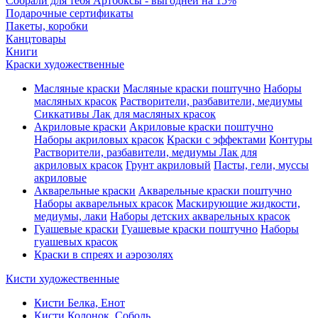
Собрали для тебя Артбоксы - выгодней на 15%
Подарочные сертификаты
Пакеты, коробки
Канцтовары
Книги
Краски художественные
Масляные краски
Масляные краски поштучно
Наборы
масляных красок
Растворители, разбавители, медиумы
Сиккативы
Лак для масляных красок
Акриловые краски
Акриловые краски поштучно
Наборы акриловых красок
Краски с эффектами
Контуры
Растворители, разбавители, медиумы
Лак для
акриловых красок
Грунт акриловый
Пасты, гели, муссы
акриловые
Акварельные краски
Акварельные краски поштучно
Наборы акварельных красок
Маскирующие жидкости,
медиумы, лаки
Наборы детских акварельных красок
Гуашевые краски
Гуашевые краски поштучно
Наборы
гуашевых красок
Краски в спреях и аэрозолях
Кисти художественные
Кисти Белка, Енот
Кисти Колонок, Соболь