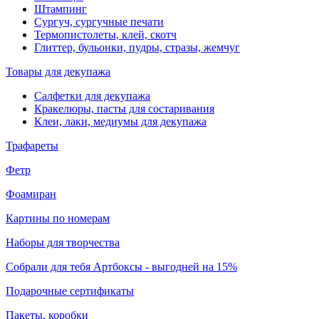
Штампинг
Сургуч, сургучные печати
Термопистолеты, клей, скотч
Глиттер, бульонки, пудры, стразы, жемчуг
Товары для декупажа
Салфетки для декупажа
Кракелюры, пасты для состаривания
Клеи, лаки, медиумы для декупажа
Трафареты
Фетр
Фоамиран
Картины по номерам
Наборы для творчества
Собрали для тебя Артбоксы - выгодней на 15%
Подарочные сертификаты
Пакеты, коробки