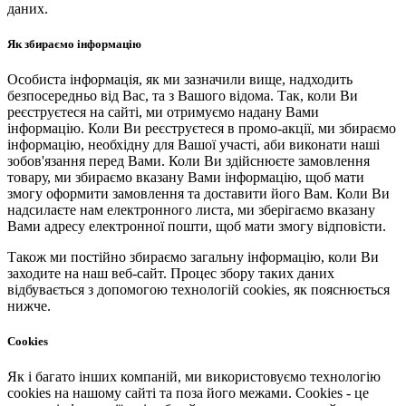
даних.
Як збираємо інформацію
Особиста інформація, як ми зазначили вище, надходить
безпосередньо від Вас, та з Вашого відома. Так, коли Ви
реєструєтеся на сайті, ми отримуємо надану Вами
інформацію. Коли Ви реєструєтеся в промо-акції, ми збираємо
інформацію, необхідну для Вашої участі, аби виконати наші
зобов'язання перед Вами. Коли Ви здійснюєте замовлення
товару, ми збираємо вказану Вами інформацію, щоб мати
змогу оформити замовлення та доставити його Вам. Коли Ви
надсилаєте нам електронного листа, ми зберігаємо вказану
Вами адресу електронної пошти, щоб мати змогу відповісти.
Також ми постійно збираємо загальну інформацію, коли Ви
заходите на наш веб-сайт. Процес збору таких даних
відбувається з допомогою технологій cookies, як пояснюється
нижче.
Cookies
Як і багато інших компаній, ми використовуємо технологію
cookies на нашому сайті та поза його межами. Cookies - це