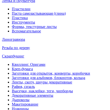
Лепка и скульптура
Пластилин
Паста самозастывающая (глина)
Пластика
Инструменты
Формы, текстурные листы
Вспомагательное
Линогравюра
Резьба по дереву
Скрапбукинг
Квиллинг. Оригами
Креп-бумага
Заготовки для открыток, конверты, коробочки
Заготовки для альбомов, блокнотов, кольца
Ленты, скотч, шнуры декоративные
Рафия, сизаль
Высечки, наклейки, теги, чипборды
Декоративные элементы
Дыроколы
Макетирование
Ножницы