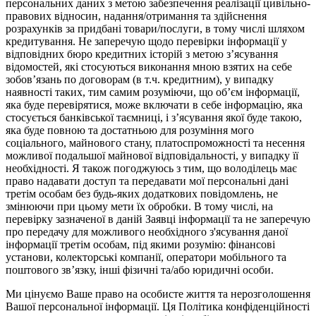
персональних даних з метою забезпечення реалізації цивільно-
правових відносин, надання/отримання та здійснення
розрахунків за придбані товари/послуги, в тому числі шляхом
кредитування. Не заперечую щодо перевірки інформації у
відповідних бюро кредитних історій з метою з’ясування
відомостей, які стосуються виконання мною взятих на себе
зобов’язань по договорам (в т.ч. кредитним), у випадку
наявності таких, тим самим розуміючи, що об’єм інформації,
яка буде перевірятися, може включати в себе інформацію, яка
стосується банківської таємниці, і з’ясування якої буде такою,
яка буде повною та достатньою для розуміння мого
соціального, майнового стану, платоспроможності та несення
можливої подальшої майнової відповідальності, у випадку її
необхідності. Я також погоджуюсь з тим, що володілець має
право надавати доступ та передавати мої персональні дані
третім особам без будь-яких додаткових повідомлень, не
змінюючи при цьому мети їх обробки. В тому числі, на
перевірку зазначеної в даній Заявці інформації та не заперечую
про передачу для можливого необхідного з'ясування даної
інформації третім особам, під якими розумію: фінансові
установи, колекторські компанії, оператори мобільного та
поштового зв’язку, інші фізичні та/або юридичні особи.
Ми цінуємо Ваше право на особисте життя та нерозголошення
Вашої персональної інформації. Ця Політика конфіденційності