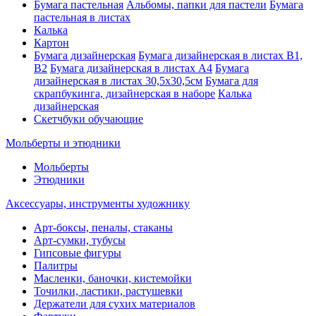
Бумага пастельная
Альбомы, папки для пастели
Бумага
пастельная в листах
Калька
Картон
Бумага дизайнерская
Бумага дизайнерская в листах В1,
В2
Бумага дизайнерская в листах А4
Бумага
дизайнерская в листах 30,5х30,5см
Бумага для
скрапбукинга, дизайнерская в наборе
Калька
дизайнерская
Скетчбуки обучающие
Мольберты и этюдники
Мольберты
Этюдники
Аксессуары, инструменты художнику
Арт-боксы, пеналы, стаканы
Арт-сумки, тубусы
Гипсовые фигуры
Палитры
Масленки, баночки, кистемойки
Точилки, ластики, растушевки
Держатели для сухих материалов