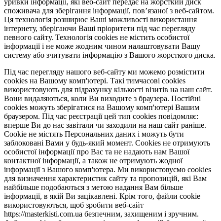
уривки інформації, які веб-сайт передає на жорсткий диск
споживача для зберігання інформації, пов’язаної з веб-сайтом.
Ця технологія розширює Ваші можливості використання
інтернету, зберігаючи Ваші пріоритети під час перегляду
певного сайту. Технологія cookies не містить особистої
інформації і не може жодним чином налаштовувати Вашу
систему або зчитувати інформацію з Вашого жорсткого диска.
Під час перегляду нашого веб-сайту ми можемо розмістити
cookies на Вашому комп'ютері. Такі тимчасові cookies
використовують для підрахунку кількості візитів на наш сайт.
Вони видаляються, коли Ви виходите з браузера. Постійні
cookies можуть зберігатися на Вашому комп'ютері Вашим
браузером. Під час реєстрації цей тип cookies повідомляє:
вперше Ви до нас завітали чи заходили на наш сайт раніше.
Cookie не містять Персональних даних і можуть бути
заблоковані Вами у будь-який момент. Сookies не отримують
особистої інформації про Вас та не надають нам Вашої
контактної інформації, а також не отримують жодної
інформації з Вашого комп'ютера. Ми використовуємо cookies
для визначення характеристик сайту та пропозицій, які Вам
найбільше подобаються з метою надання Вам більше
інформації, в якій Ви зацікавлені. Крім того, файли cookie
використовуються, щоб зробити веб-сайт
https://masterkisti.com.ua безпечним, захищеним і зручним.